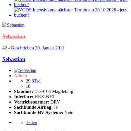
Sebastian
#2 -
Geschrieben
20. Januar 2011
Sebastian
Admin
29,8Tsd
18
Standort:
D-39104 Magdeburg
Interface:
HEX-NET
Vertriebspartner:
DRV
Sachkunde Airbag:
Ja
Sachkunde HV-Systeme:
Nein
Teilen