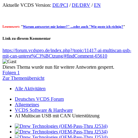
Aktuelle VCDS Version:
DE/PCI
/
DE/DRV
/
EN
Lesenswert:
"
Warum antwortet mir keiner?" ...oder auch "Wie poste ich richtig?
"
Link zu diesem Kommentar
https://forum.vcdspro.de/index.php?/topic/11417-ai-multiscan-usb-
mit-can-unterst%C3%BCtzung/#findComment-65610
Dieses Thema wurde nun für weitere Antworten gesperrt.
Folgen
1
Zur Themenübersicht
Alle Aktivitäten
Deutsches VCDS Forum
Allgemeines
VCDS Software & Hardware
AI Multiscan USB mit CAN Unterstützung