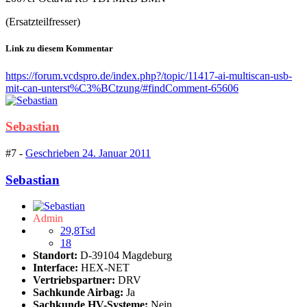
(Ersatzteilfresser)
Link zu diesem Kommentar
https://forum.vcdspro.de/index.php?/topic/11417-ai-multiscan-usb-
mit-can-unterst%C3%BCtzung/#findComment-65606
Sebastian
#7 -
Geschrieben
24. Januar 2011
Sebastian
Admin
29,8Tsd
18
Standort:
D-39104 Magdeburg
Interface:
HEX-NET
Vertriebspartner:
DRV
Sachkunde Airbag:
Ja
Sachkunde HV-Systeme:
Nein