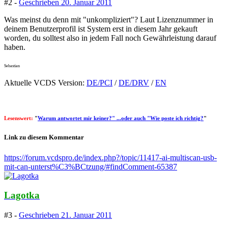
#2 -
Geschrieben
20. Januar 2011
Was meinst du denn mit "unkompliziert"? Laut Lizenznummer in
deinem Benutzerprofil ist System erst in diesem Jahr gekauft
worden, du solltest also in jedem Fall noch Gewährleistung darauf
haben.
Sebastian
Aktuelle VCDS Version:
DE/PCI
/
DE/DRV
/
EN
Lesenswert:
"
Warum antwortet mir keiner?" ...oder auch "Wie poste ich richtig?
"
Link zu diesem Kommentar
https://forum.vcdspro.de/index.php?/topic/11417-ai-multiscan-usb-
mit-can-unterst%C3%BCtzung/#findComment-65387
Lagotka
#3 -
Geschrieben
21. Januar 2011