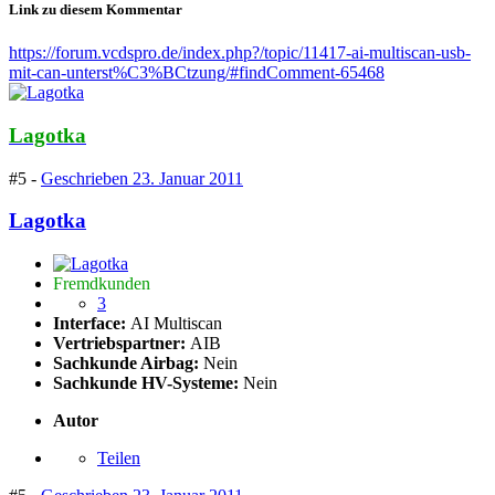
Link zu diesem Kommentar
https://forum.vcdspro.de/index.php?/topic/11417-ai-multiscan-usb-
mit-can-unterst%C3%BCtzung/#findComment-65468
Lagotka
#5 -
Geschrieben
23. Januar 2011
Lagotka
Fremdkunden
3
Interface:
AI Multiscan
Vertriebspartner:
AIB
Sachkunde Airbag:
Nein
Sachkunde HV-Systeme:
Nein
Autor
Teilen