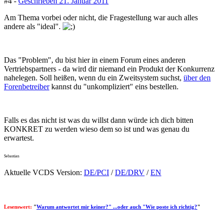
#4 -
Geschrieben
21. Januar 2011
Am Thema vorbei oder nicht, die Fragestellung war auch alles
andere als "ideal".
Das "Problem", du bist hier in einem Forum eines anderen
Vertriebspartners - da wird dir niemand ein Produkt der Konkurrenz
nahelegen. Soll heißen, wenn du ein Zweitsystem suchst,
über den
Forenbetreiber
kannst du "unkompliziert" eins bestellen.
Falls es das nicht ist was du willst dann würde ich dich bitten
KONKRET zu werden wieso dem so ist und was genau du
erwartest.
Sebastian
Aktuelle VCDS Version:
DE/PCI
/
DE/DRV
/
EN
Lesenswert:
"
Warum antwortet mir keiner?" ...oder auch "Wie poste ich richtig?
"