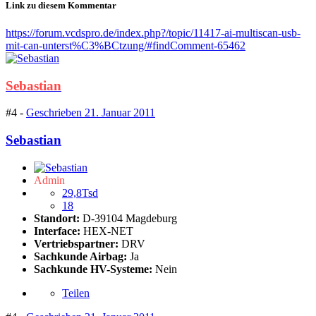
Link zu diesem Kommentar
https://forum.vcdspro.de/index.php?/topic/11417-ai-multiscan-usb-
mit-can-unterst%C3%BCtzung/#findComment-65462
Sebastian
#4 -
Geschrieben
21. Januar 2011
Sebastian
Admin
29,8Tsd
18
Standort:
D-39104 Magdeburg
Interface:
HEX-NET
Vertriebspartner:
DRV
Sachkunde Airbag:
Ja
Sachkunde HV-Systeme:
Nein
Teilen