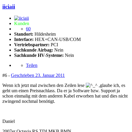
iiciaii
Kunden
60
Standort:
Hildesheim
Interface:
HEX+CAN-USB/COM
Vertriebspartner:
PCI
Sachkunde Airbag:
Nein
Sachkunde HV-Systeme:
Nein
Teilen
#6 -
Geschrieben
23. Januar 2011
Wenn ich jetzt mal zwischen den Zeilen lese
,glaube ich, es
geht um einen Preisnachlass. Da er ja Software bzw. Support ja
schon einmalig mit dem anderen Kabel erworben hat und dies nicht
zwingend nochmal benötigt.
Daniel
2007er Octavia RS TDI MKB BMN