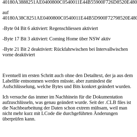
40180A3888251AE0400800C0540011E44B55900F726D8520E480
auf
40180A38C8251AE0400800C0540011E44B5D900F72798520E480
-Byte 04 Bit 6 aktiviert: Regenschliessen aktiviert
-Byte 17 Bit 3 aktiviert: Coming Home über NSW aktiv
-Byte 21 Bit 2 deaktiviert: Rückfahrwischen bei Intervallwischen
vorne deaktiviert
Eventuell im ersten Schritt auch ohne den Detailtext, der ja aus dem
Labelfile entnommen werden müsste, aber zumindest die
Aufschlüsselung, welche Bytes und Bits konkret geändert wurden.
Ich versuche das immer im Nachhinein für die Dokumentation
aufzuschlüsseln, was genau geändert wurde. Seit der .CLB files ist
die Nachbearbeitung der Daten schon extrem mühsam, weil man
nicht mehr kurz mit LCode die durchgeführten Änderungen
überprüfen kann.