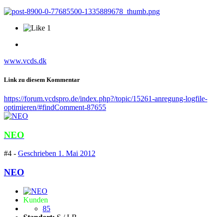
1
www.vcds.dk
Link zu diesem Kommentar
https://forum.vcdspro.de/index.php?/topic/15261-anregung-logfile-
optimieren/#findComment-87655
NEO
#4 -
Geschrieben
1. Mai 2012
NEO
Kunden
85