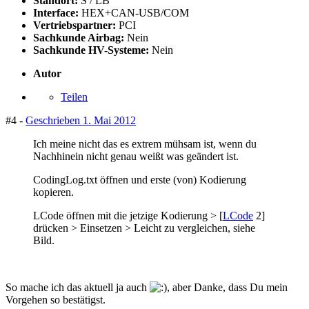
Standort:
S / LB
Interface:
HEX+CAN-USB/COM
Vertriebspartner:
PCI
Sachkunde Airbag:
Nein
Sachkunde HV-Systeme:
Nein
Autor
Teilen
#4 -
Geschrieben
1. Mai 2012
Ich meine nicht das es extrem mühsam ist, wenn du
Nachhinein nicht genau weißt was geändert ist.
CodingLog.txt öffnen und erste (von) Kodierung
kopieren.
LCode öffnen mit die jetzige Kodierung > [
LCode
2]
drücken > Einsetzen > Leicht zu vergleichen, siehe
Bild.
So mache ich das aktuell ja auch
, aber Danke, dass Du mein
Vorgehen so bestätigst.