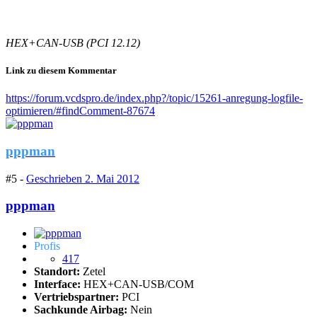
HEX+CAN-USB (PCI 12.12)
Link zu diesem Kommentar
https://forum.vcdspro.de/index.php?/topic/15261-anregung-logfile-
optimieren/#findComment-87674
pppman
#5 -
Geschrieben
2. Mai 2012
pppman
Profis
417
Standort:
Zetel
Interface:
HEX+CAN-USB/COM
Vertriebspartner:
PCI
Sachkunde Airbag:
Nein