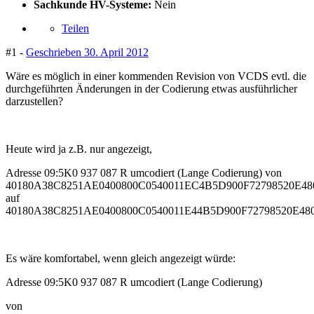
Sachkunde HV-Systeme:
Nein
Teilen
#1 -
Geschrieben
30. April 2012
Wäre es möglich in einer kommenden Revision von VCDS evtl. die
durchgeführten Änderungen in der Codierung etwas ausführlicher
darzustellen?
Heute wird ja z.B. nur angezeigt,
Adresse 09:5K0 937 087 R umcodiert (Lange Codierung) von
40180A38C8251AE0400800C0540011EC4B5D900F72798520E48
auf
40180A38C8251AE0400800C0540011E44B5D900F72798520E480
Es wäre komfortabel, wenn gleich angezeigt würde:
Adresse 09:5K0 937 087 R umcodiert (Lange Codierung)
von