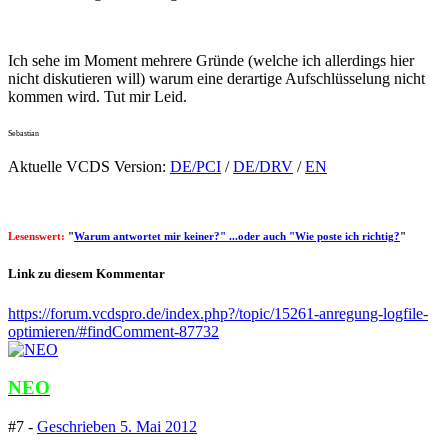
Ich sehe im Moment mehrere Gründe (welche ich allerdings hier
nicht diskutieren will) warum eine derartige Aufschlüsselung nicht
kommen wird. Tut mir Leid.
Sebastian
Aktuelle VCDS Version:
DE/PCI
/
DE/DRV
/
EN
Lesenswert:
"
Warum antwortet mir keiner?" ...oder auch "Wie poste ich richtig?
"
Link zu diesem Kommentar
https://forum.vcdspro.de/index.php?/topic/15261-anregung-logfile-
optimieren/#findComment-87732
NEO
#7 -
Geschrieben
5. Mai 2012