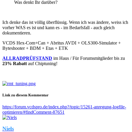
Was denkt Ihr darüber?
Ich denke das ist völlig überflüssig. Wenn ich was ändere, weiss ich
vorher WAS es ist und kann es - im Bedarfsfall - auch gleich
dokumentieren.
VCDS Hex-Com+Can + Abritus AVDI + OLS300-Simulator +
Byteshooter + BDM + Etas + ETK
ALLRADPRÜFSTAND
im Haus / Für Forumsmitglieder bis zu
23% Rabatt
auf Chiptuning!
Link zu diesem Kommentar
https://forum.vcdspro.de/index.php?/topic/15261-anregung-logfile-
optimieren/#findComment-87651
Niels