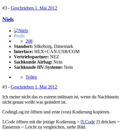
#3 -
Geschrieben
1. Mai 2012
Niels
Profis
208
Standort:
Silkeborg, Dänemark
Interface:
HEX+CAN-USB/COM
Vertriebspartner:
NEZ
Sachkunde Airbag:
Nein
Sachkunde HV-Systeme:
Nein
Teilen
#3 -
Geschrieben
1. Mai 2012
Ich meine nicht das es extrem mühsam ist, wenn du Nachhinein
nicht genau weißt was geändert ist.
CodingLog.txt öffnen und erste (von) Kodierung kopieren.
LCode öffnen mit die jetzige Kodierung > [
LCode
2] drücken >
Einsetzen > Leicht zu vergleichen, siehe Bild.