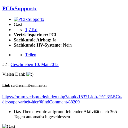
PCIxSupportx
Gast
1,7Tsd
Vertriebspartner:
PCI
Sachkunde Airbag:
Ja
Sachkunde HV-Systeme:
Nein
Teilen
#2 -
Geschrieben
10. Mai 2012
Vielen Dank
Link zu diesem Kommentar
https://forum.vcdspro.de/index.php?/topic/15371-lob-f%C3%BCr-
die-super-arbeit-hier/#findComment-88209
Das Thema wurde aufgrund fehlender Aktivität nach 365
Tagen automatisch geschlossen.