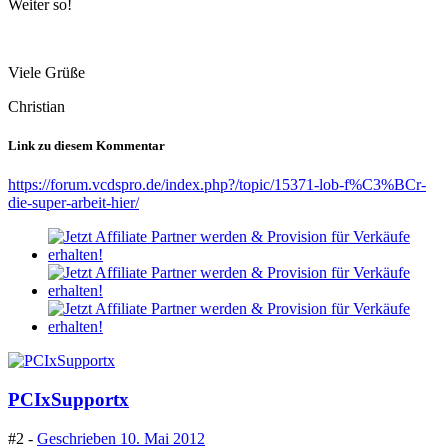
Weiter so!
Viele Grüße
Christian
Link zu diesem Kommentar
https://forum.vcdspro.de/index.php?/topic/15371-lob-f%C3%BCr-
die-super-arbeit-hier/
PCIxSupportx
#2 -
Geschrieben
10. Mai 2012