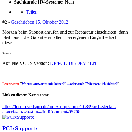
Sachkunde HV-Systeme:
Nein
Teilen
#2 -
Geschrieben
15. Oktober 2012
Morgen beim Support anrufen und zur Reparatur einschicken, dann
bleibt auch die Garantie erhalten - bei eigenem Eingriff erlischt
diese.
Sebastian
Aktuelle VCDS Version:
DE/PCI
/
DE/DRV
/
EN
Lesenswert:
"
Warum antwortet mir keiner?" ...oder auch "Wie poste ich richtig?
"
Link zu diesem Kommentar
https://forum.vcdspro.de/index.php?/topic/16899-usb-stecker-
abgerissen-was-tun/#findComment-95708
PCIxSupportx