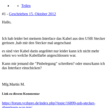
Teilen
#1 -
Geschrieben
15. Oktober 2012
Hallo,
Ich hab leider bei meinem Interface das Kabel aus den USB Stecker
gerissen ,hab mir den Stecker mal angeschaut
es sind vier Kabel darin angelötet nur leider kann ich nicht mehr
sehen wo welche Kabelfarbe angeschlossen war.
Kann mir jemand die "Pinbelegung" schreiben? oder muss/kann ich
das Interface einschicken?
Mfg.Martin M.
Link zu diesem Kommentar
https://forum.vcdspro.de/index.php?/topic/16899-usb-stecker-
abgerissen-was-tun/