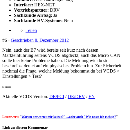
Interface:
HEX-NET
Vertriebspartner:
DRV
Sachkunde Airbag:
Ja
Sachkunde HV-Systeme:
Nein
Teilen
#6 -
Geschrieben
8. Dezember 2012
Nein, auch der B7 wird bereits seit kurz nach dessen
Markteinführung seitens VCDS abgdeckt, auch das Micro-CAN
sollte hier keine Probleme haben. Die Meldung wie du sie
beschreibst deutet auf ein physisches Problem hin. Zur Sicherheit
nochmal die Frage, welche Meldung bekommst du bei VCDS >
Einstellungen > Test?
Sebastian
Aktuelle VCDS Version:
DE/PCI
/
DE/DRV
/
EN
Lesenswert:
"
Warum antwortet mir keiner?" ...oder auch "Wie poste ich richtig?
"
Link zu diesem Kommentar