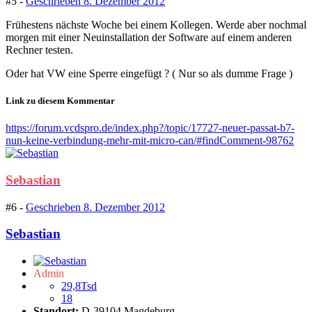
#5 -
Geschrieben
8. Dezember 2012
Frühestens nächste Woche bei einem Kollegen. Werde aber nochmal
morgen mit einer Neuinstallation der Software auf einem anderen
Rechner testen.
Oder hat VW eine Sperre eingefügt ? ( Nur so als dumme Frage )
Link zu diesem Kommentar
https://forum.vcdspro.de/index.php?/topic/17727-neuer-passat-b7-
nun-keine-verbindung-mehr-mit-micro-can/#findComment-98762
Sebastian
#6 -
Geschrieben
8. Dezember 2012
Sebastian
Admin
29,8Tsd
18
Standort:
D-39104 Magdeburg