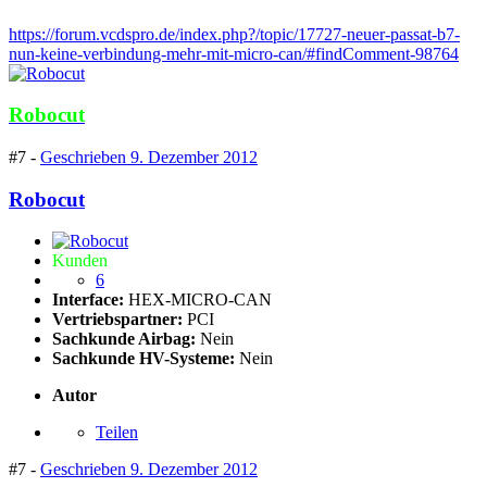
https://forum.vcdspro.de/index.php?/topic/17727-neuer-passat-b7-
nun-keine-verbindung-mehr-mit-micro-can/#findComment-98764
Robocut
#7 -
Geschrieben
9. Dezember 2012
Robocut
Kunden
6
Interface:
HEX-MICRO-CAN
Vertriebspartner:
PCI
Sachkunde Airbag:
Nein
Sachkunde HV-Systeme:
Nein
Autor
Teilen
#7 -
Geschrieben
9. Dezember 2012