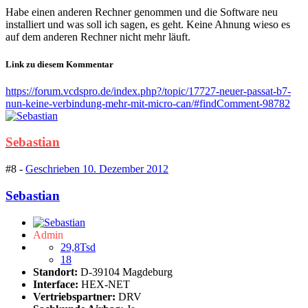
Habe einen anderen Rechner genommen und die Software neu
installiert und was soll ich sagen, es geht. Keine Ahnung wieso es
auf dem anderen Rechner nicht mehr läuft.
Link zu diesem Kommentar
https://forum.vcdspro.de/index.php?/topic/17727-neuer-passat-b7-
nun-keine-verbindung-mehr-mit-micro-can/#findComment-98782
Sebastian
#8 -
Geschrieben
10. Dezember 2012
Sebastian
Admin
29,8Tsd
18
Standort:
D-39104 Magdeburg
Interface:
HEX-NET
Vertriebspartner:
DRV