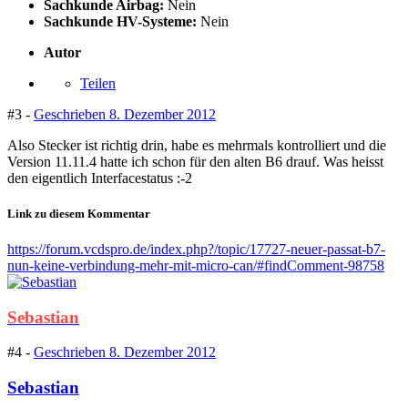
Sachkunde Airbag:
Nein
Sachkunde HV-Systeme:
Nein
Autor
Teilen
#3 -
Geschrieben
8. Dezember 2012
Also Stecker ist richtig drin, habe es mehrmals kontrolliert und die
Version 11.11.4 hatte ich schon für den alten B6 drauf. Was heisst
den eigentlich Interfacestatus :-2
Link zu diesem Kommentar
https://forum.vcdspro.de/index.php?/topic/17727-neuer-passat-b7-
nun-keine-verbindung-mehr-mit-micro-can/#findComment-98758
Sebastian
#4 -
Geschrieben
8. Dezember 2012
Sebastian