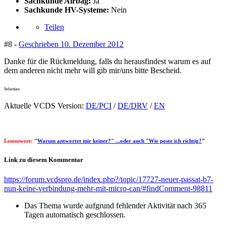
Sachkunde Airbag:
Ja
Sachkunde HV-Systeme:
Nein
Teilen
#8 -
Geschrieben
10. Dezember 2012
Danke für die Rückmeldung, falls du herausfindest warum es auf
dem anderen nicht mehr will gib mir/uns bitte Bescheid.
Sebastian
Aktuelle VCDS Version:
DE/PCI
/
DE/DRV
/
EN
Lesenswert:
"
Warum antwortet mir keiner?" ...oder auch "Wie poste ich richtig?
"
Link zu diesem Kommentar
https://forum.vcdspro.de/index.php?/topic/17727-neuer-passat-b7-
nun-keine-verbindung-mehr-mit-micro-can/#findComment-98811
Das Thema wurde aufgrund fehlender Aktivität nach 365
Tagen automatisch geschlossen.