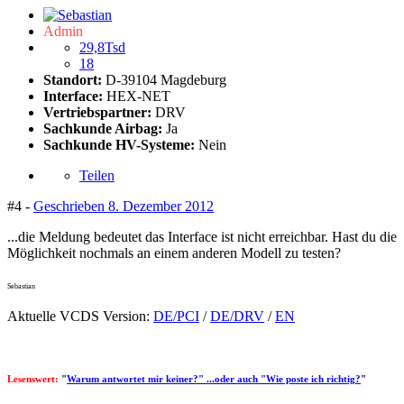
Admin
29,8Tsd
18
Standort:
D-39104 Magdeburg
Interface:
HEX-NET
Vertriebspartner:
DRV
Sachkunde Airbag:
Ja
Sachkunde HV-Systeme:
Nein
Teilen
#4 -
Geschrieben
8. Dezember 2012
...die Meldung bedeutet das Interface ist nicht erreichbar. Hast du die
Möglichkeit nochmals an einem anderen Modell zu testen?
Sebastian
Aktuelle VCDS Version:
DE/PCI
/
DE/DRV
/
EN
Lesenswert:
"
Warum antwortet mir keiner?" ...oder auch "Wie poste ich richtig?
"