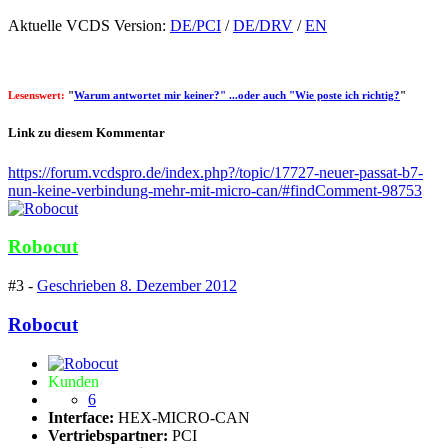
Aktuelle VCDS Version:
DE/PCI
/
DE/DRV
/
EN
Lesenswert:
"
Warum antwortet mir keiner?" ...oder auch "Wie poste ich richtig?
"
Link zu diesem Kommentar
https://forum.vcdspro.de/index.php?/topic/17727-neuer-passat-b7-
nun-keine-verbindung-mehr-mit-micro-can/#findComment-98753
Robocut
#3 -
Geschrieben
8. Dezember 2012
Robocut
Kunden
6
Interface:
HEX-MICRO-CAN
Vertriebspartner:
PCI