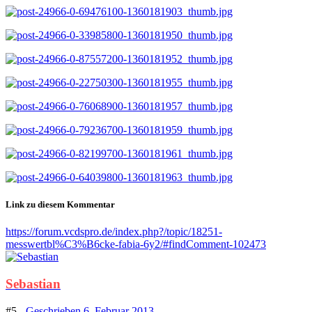
Link zu diesem Kommentar
https://forum.vcdspro.de/index.php?/topic/18251-
messwertbl%C3%B6cke-fabia-6y2/#findComment-102473
Sebastian
#5 -
Geschrieben
6. Februar 2013