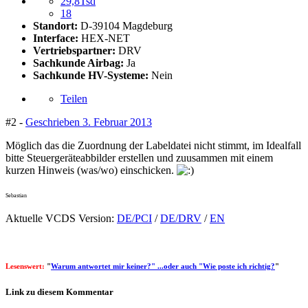
29,8Tsd
18
Standort:
D-39104 Magdeburg
Interface:
HEX-NET
Vertriebspartner:
DRV
Sachkunde Airbag:
Ja
Sachkunde HV-Systeme:
Nein
Teilen
#2 -
Geschrieben
3. Februar 2013
Möglich das die Zuordnung der Labeldatei nicht stimmt, im Idealfall
bitte Steuergeräteabbilder erstellen und zuusammen mit einem
kurzen Hinweis (was/wo) einschicken.
Sebastian
Aktuelle VCDS Version:
DE/PCI
/
DE/DRV
/
EN
Lesenswert:
"
Warum antwortet mir keiner?" ...oder auch "Wie poste ich richtig?
"
Link zu diesem Kommentar