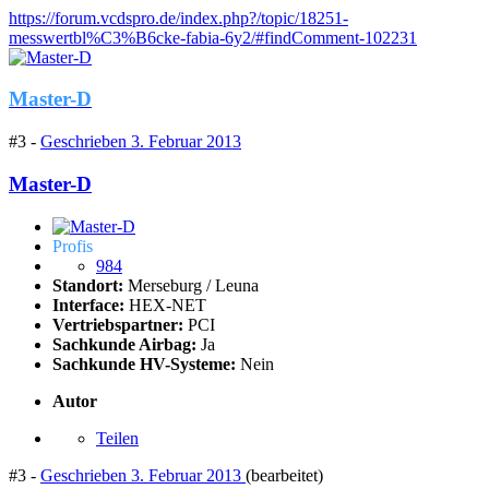
https://forum.vcdspro.de/index.php?/topic/18251-
messwertbl%C3%B6cke-fabia-6y2/#findComment-102231
Master-D
#3 -
Geschrieben
3. Februar 2013
Master-D
Profis
984
Standort:
Merseburg / Leuna
Interface:
HEX-NET
Vertriebspartner:
PCI
Sachkunde Airbag:
Ja
Sachkunde HV-Systeme:
Nein
Autor
Teilen
#3 -
Geschrieben
3. Februar 2013
(bearbeitet)