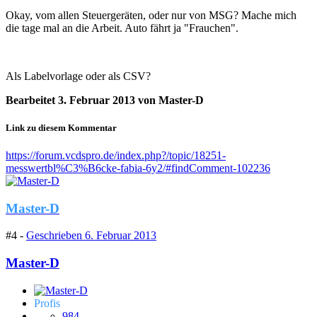
Okay, vom allen Steuergeräten, oder nur von MSG? Mache mich
die tage mal an die Arbeit. Auto fährt ja "Frauchen".
Als Labelvorlage oder als CSV?
Bearbeitet
3. Februar 2013
von Master-D
Link zu diesem Kommentar
https://forum.vcdspro.de/index.php?/topic/18251-
messwertbl%C3%B6cke-fabia-6y2/#findComment-102236
Master-D
#4 -
Geschrieben
6. Februar 2013
Master-D
Profis
984