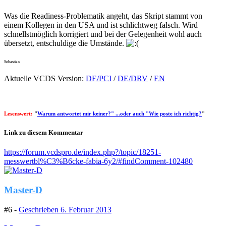
Was die Readiness-Problematik angeht, das Skript stammt von
einem Kollegen in den USA und ist schlichtweg falsch. Wird
schnellstmöglich korrigiert und bei der Gelegenheit wohl auch
übersetzt, entschuldige die Umstände.
Sebastian
Aktuelle VCDS Version:
DE/PCI
/
DE/DRV
/
EN
Lesenswert:
"
Warum antwortet mir keiner?" ...oder auch "Wie poste ich richtig?
"
Link zu diesem Kommentar
https://forum.vcdspro.de/index.php?/topic/18251-
messwertbl%C3%B6cke-fabia-6y2/#findComment-102480
Master-D
#6 -
Geschrieben
6. Februar 2013