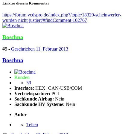
Link zu diesem Kommentar
https://forum.vcdspro.de/index.php?/topic/18329-scheinwerfer-
wurden-nicht-justiert/#findComment-102767
Boschna
#5 -
Geschrieben
11. Februar 2013
Boschna
Kunden
59
Interface:
HEX+CAN-USB/COM
Vertriebspartner:
PCI
Sachkunde Airbag:
Nein
Sachkunde HV-Systeme:
Nein
Autor
Teilen