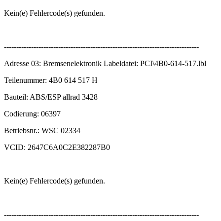
Kein(e) Fehlercode(s) gefunden.
-------------------------------------------------------------------------------
Adresse 03: Bremsenelektronik Labeldatei: PCI\4B0-614-517.lbl
Teilenummer: 4B0 614 517 H
Bauteil: ABS/ESP allrad 3428
Codierung: 06397
Betriebsnr.: WSC 02334
VCID: 2647C6A0C2E382287B0
Kein(e) Fehlercode(s) gefunden.
-------------------------------------------------------------------------------