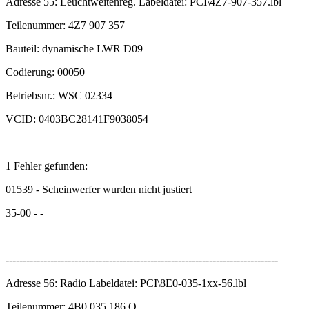
Adresse 55: Leuchtweitenreg. Labeldatei: PCI\4Z7-907-357.lbl
Teilenummer: 4Z7 907 357
Bauteil: dynamische LWR D09
Codierung: 00050
Betriebsnr.: WSC 02334
VCID: 0403BC28141F9038054
1 Fehler gefunden:
01539 - Scheinwerfer wurden nicht justiert
35-00 - -
-------------------------------------------------------------------------------
Adresse 56: Radio Labeldatei: PCI\8E0-035-1xx-56.lbl
Teilenummer: 4B0 035 186 Q