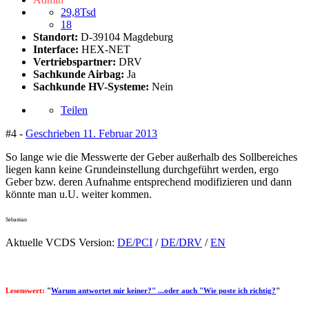
29,8Tsd
18
Standort:
D-39104 Magdeburg
Interface:
HEX-NET
Vertriebspartner:
DRV
Sachkunde Airbag:
Ja
Sachkunde HV-Systeme:
Nein
Teilen
#4 -
Geschrieben
11. Februar 2013
So lange wie die Messwerte der Geber außerhalb des Sollbereiches
liegen kann keine Grundeinstellung durchgeführt werden, ergo
Geber bzw. deren Aufnahme entsprechend modifizieren und dann
könnte man u.U. weiter kommen.
Sebastian
Aktuelle VCDS Version:
DE/PCI
/
DE/DRV
/
EN
Lesenswert:
"
Warum antwortet mir keiner?" ...oder auch "Wie poste ich richtig?
"