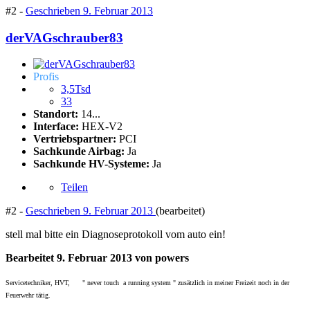
#2 -
Geschrieben
9. Februar 2013
derVAGschrauber83
Profis
3,5Tsd
33
Standort:
14...
Interface:
HEX-V2
Vertriebspartner:
PCI
Sachkunde Airbag:
Ja
Sachkunde HV-Systeme:
Ja
Teilen
#2 -
Geschrieben
9. Februar 2013
(bearbeitet)
stell mal bitte ein Diagnoseprotokoll vom auto ein!
Bearbeitet
9. Februar 2013
von powers
Servicetechniker, HVT, " never touch a running system " zusätzlich in meiner Freizeit noch in der
Feuerwehr tätig.