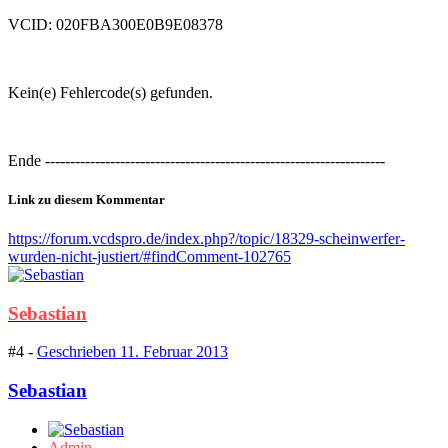
VCID: 020FBA300E0B9E08378
Kein(e) Fehlercode(s) gefunden.
Ende --------------------------------------------------------------------
Link zu diesem Kommentar
https://forum.vcdspro.de/index.php?/topic/18329-scheinwerfer-
wurden-nicht-justiert/#findComment-102765
Sebastian
#4 -
Geschrieben
11. Februar 2013
Sebastian
Admin