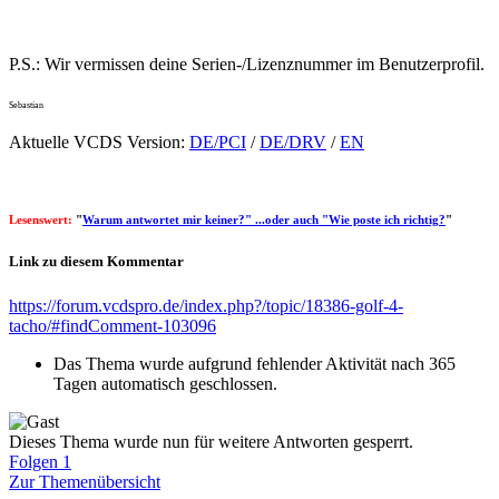
P.S.: Wir vermissen deine Serien-/Lizenznummer im Benutzerprofil.
Sebastian
Aktuelle VCDS Version:
DE/PCI
/
DE/DRV
/
EN
Lesenswert:
"
Warum antwortet mir keiner?" ...oder auch "Wie poste ich richtig?
"
Link zu diesem Kommentar
https://forum.vcdspro.de/index.php?/topic/18386-golf-4-
tacho/#findComment-103096
Das Thema wurde aufgrund fehlender Aktivität nach 365
Tagen automatisch geschlossen.
Dieses Thema wurde nun für weitere Antworten gesperrt.
Folgen
1
Zur Themenübersicht