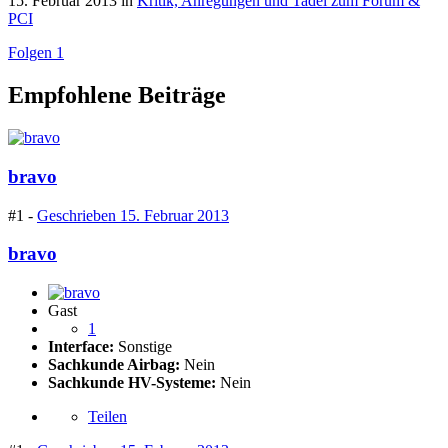
15. Februar 2013
in
Kritik, Anregungen und Tadel zum Forum &
PCI
Folgen
1
Empfohlene Beiträge
bravo
#1 -
Geschrieben
15. Februar 2013
bravo
Gast
1
Interface:
Sonstige
Sachkunde Airbag:
Nein
Sachkunde HV-Systeme:
Nein
Teilen