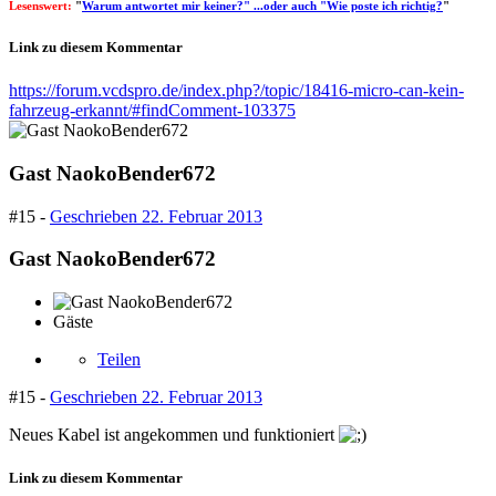
Lesenswert:
"
Warum antwortet mir keiner?" ...oder auch "Wie poste ich richtig?
"
Link zu diesem Kommentar
https://forum.vcdspro.de/index.php?/topic/18416-micro-can-kein-
fahrzeug-erkannt/#findComment-103375
Gast NaokoBender672
#15 -
Geschrieben
22. Februar 2013
Gast NaokoBender672
Gäste
Teilen
#15 -
Geschrieben
22. Februar 2013
Neues Kabel ist angekommen und funktioniert
Link zu diesem Kommentar