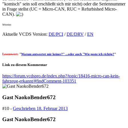
"komisch" sein soll erschließt sich mir nicht) oder die Seriennummer
in Frage stellst (UC = Micro-CAN, RUC = Refurbished Micro-
CAN).
Sebastian
Aktuelle VCDS Version:
DE/PCI
/
DE/DRV
/
EN
Lesenswert:
"
Warum antwortet mir keiner?" ...oder auch "Wie poste ich richtig?
"
Link zu diesem Kommentar
https://forum.vcdspro.de/index.php?/topic/18416-micro-can-kein-
fahrzeug-erkannt/#findComment-103351
Gast NaokoBender672
#10 -
Geschrieben
18. Februar 2013
Gast NaokoBender672