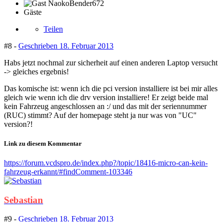
Gäste
Teilen
#8 -
Geschrieben
18. Februar 2013
Habs jetzt nochmal zur sicherheit auf einen anderen Laptop versucht
-> gleiches ergebnis!
Das komische ist: wenn ich die pci version installiere ist bei mir alles
gleich wie wenn ich die drv version installiere! Er zeigt beide mal
kein Fahrzeug angeschlossen an :/ und das mit der seriennummer
(RUC) stimmt? Auf der homepage steht ja nur was von "UC"
version?!
Link zu diesem Kommentar
https://forum.vcdspro.de/index.php?/topic/18416-micro-can-kein-
fahrzeug-erkannt/#findComment-103346
Sebastian
#9 -
Geschrieben
18. Februar 2013