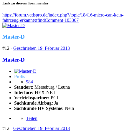
Link zu diesem Kommentar
https://forum.vcdspro.de/index.php?/topic/18416-micro-can-kein-
fahrzeug-erkannt/#findComment-103367
Master-D
#12 -
Geschrieben
19. Februar 2013
Master-D
Profis
984
Standort:
Merseburg / Leuna
Interface:
HEX-NET
Vertriebspartner:
PCI
Sachkunde Airbag:
Ja
Sachkunde HV-Systeme:
Nein
Teilen
#12 -
Geschrieben
19. Februar 2013