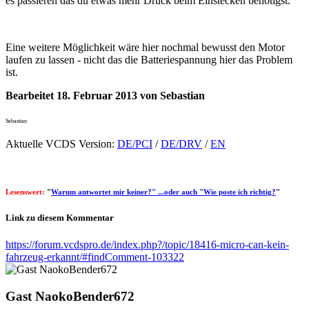
es passieren das du etwas mehr Druck beim Einstecken benötigst.
Eine weitere Möglichkeit wäre hier nochmal bewusst den Motor
laufen zu lassen - nicht das die Batteriespannung hier das Problem
ist.
Bearbeitet
18. Februar 2013
von Sebastian
Sebastian
Aktuelle VCDS Version:
DE/PCI
/
DE/DRV
/
EN
Lesenswert:
"
Warum antwortet mir keiner?" ...oder auch "Wie poste ich richtig?
"
Link zu diesem Kommentar
https://forum.vcdspro.de/index.php?/topic/18416-micro-can-kein-
fahrzeug-erkannt/#findComment-103322
Gast NaokoBender672