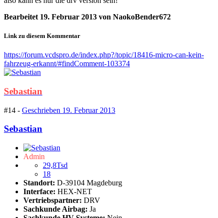
also kann es nur die drv version sein!
Bearbeitet
19. Februar 2013
von NaokoBender672
Link zu diesem Kommentar
https://forum.vcdspro.de/index.php?/topic/18416-micro-can-kein-
fahrzeug-erkannt/#findComment-103374
Sebastian
#14 -
Geschrieben
19. Februar 2013
Sebastian
Admin
29,8Tsd
18
Standort:
D-39104 Magdeburg
Interface:
HEX-NET
Vertriebspartner:
DRV
Sachkunde Airbag:
Ja
Sachkunde HV-Systeme:
Nein