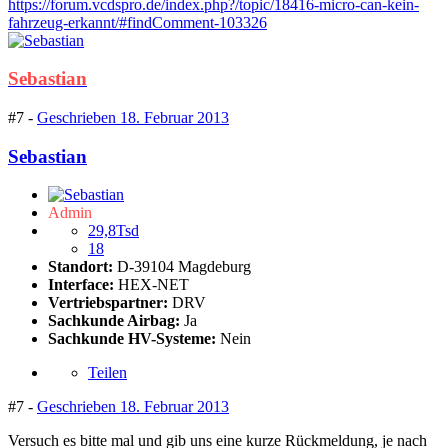
https://forum.vcdspro.de/index.php?/topic/18416-micro-can-kein-
fahrzeug-erkannt/#findComment-103326
Sebastian
#7 -
Geschrieben
18. Februar 2013
Sebastian
Admin
29,8Tsd
18
Standort:
D-39104 Magdeburg
Interface:
HEX-NET
Vertriebspartner:
DRV
Sachkunde Airbag:
Ja
Sachkunde HV-Systeme:
Nein
Teilen
#7 -
Geschrieben
18. Februar 2013
Versuch es bitte mal und gib uns eine kurze Rückmeldung, je nach