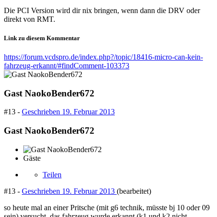
Die PCI Version wird dir nix bringen, wenn dann die DRV oder
direkt von RMT.
Link zu diesem Kommentar
https://forum.vcdspro.de/index.php?/topic/18416-micro-can-kein-
fahrzeug-erkannt/#findComment-103373
Gast NaokoBender672
#13 -
Geschrieben
19. Februar 2013
Gast NaokoBender672
Gäste
Teilen
#13 -
Geschrieben
19. Februar 2013
(bearbeitet)
so heute mal an einer Pritsche (mit g6 technik, müsste bj 10 oder 09
sein) versucht, das fahrzeug wurde erkannt (k1 und k2 nicht