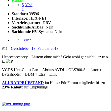
Kunden
5,3Tsd
1
Standort:
39596
Interface:
HEX-NET
Vertriebspartner:
DRV
Sachkunde Airbag:
Nein
Sachkunde HV-Systeme:
Nein
Teilen
#11 -
Geschrieben
18. Februar 2013
Heeeeeeeeeeeey... Lästern ohne mich? Geht wohl gar nicht... tz tz tz
tz
VCDS Hex-Com+Can + Abritus AVDI + OLS300-Simulator +
Byteshooter + BDM + Etas + ETK
ALLRADPRÜFSTAND
im Haus / Für Forumsmitglieder bis zu
23% Rabatt
auf Chiptuning!