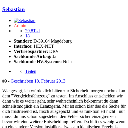
Sebastian
Admin
29,8Tsd
18
Standort:
D-39104 Magdeburg
Interface:
HEX-NET
Vertriebspartner:
DRV
Sachkunde Airbag:
Ja
Sachkunde HV-Systeme:
Nein
Teilen
#9 -
Geschrieben
18. Februar 2013
Wie gesagt, ich würde dich bitten zur Sicherheit morgen nochmal an
dem "Vergleichsfahrzeug" zu testen. Im Anschluss entscheiden wir
dann wie es weiter geht, sehr wahrscheinlich bekommst du dann
schnellstmöglich ein Ersatzgerät. Mir ist schon klar das die Sache für
dich frustrierend ist, frisch ausgepackt und es funktioniert nicht - nur
musst du uns schon zugestehen den Fehler sicher einzugrenzen
bevor wir eine weitere Entscheidung treffen. Da hilft es wenig wenn
du eine andere Version installierst (was am identischen Ergebnis