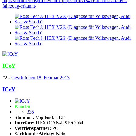
https://forum.vcdspro.de/index.php?/topic/18416-micro-can-kein-
fahrzeug-erkannt/
ICeY
#2 -
Geschrieben
18. Februar 2013
ICeY
Kunden
335
Standort:
Vogtland, HEF
Interface:
HEX+CAN-USB/COM
Vertriebspartner:
PCI
Sachkunde Airbag:
Nein