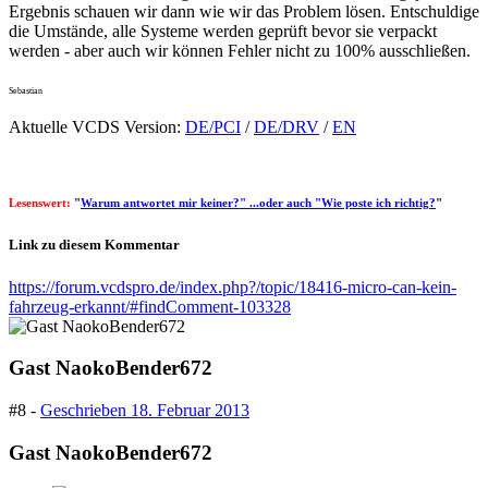
Ergebnis schauen wir dann wie wir das Problem lösen. Entschuldige
die Umstände, alle Systeme werden geprüft bevor sie verpackt
werden - aber auch wir können Fehler nicht zu 100% ausschließen.
Sebastian
Aktuelle VCDS Version:
DE/PCI
/
DE/DRV
/
EN
Lesenswert:
"
Warum antwortet mir keiner?" ...oder auch "Wie poste ich richtig?
"
Link zu diesem Kommentar
https://forum.vcdspro.de/index.php?/topic/18416-micro-can-kein-
fahrzeug-erkannt/#findComment-103328
Gast NaokoBender672
#8 -
Geschrieben
18. Februar 2013
Gast NaokoBender672