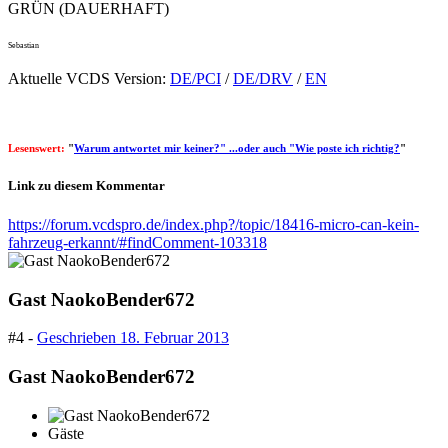
GRÜN (DAUERHAFT)
Sebastian
Aktuelle VCDS Version:
DE/PCI
/
DE/DRV
/
EN
Lesenswert:
"
Warum antwortet mir keiner?" ...oder auch "Wie poste ich richtig?
"
Link zu diesem Kommentar
https://forum.vcdspro.de/index.php?/topic/18416-micro-can-kein-
fahrzeug-erkannt/#findComment-103318
Gast NaokoBender672
#4 -
Geschrieben
18. Februar 2013
Gast NaokoBender672
Gäste