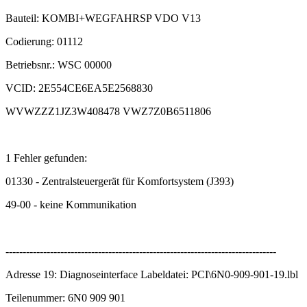
Bauteil: KOMBI+WEGFAHRSP VDO V13
Codierung: 01112
Betriebsnr.: WSC 00000
VCID: 2E554CE6EA5E2568830
WVWZZZ1JZ3W408478 VWZ7Z0B6511806
1 Fehler gefunden:
01330 - Zentralsteuergerät für Komfortsystem (J393)
49-00 - keine Kommunikation
-------------------------------------------------------------------------------
Adresse 19: Diagnoseinterface Labeldatei: PCI\6N0-909-901-19.lbl
Teilenummer: 6N0 909 901