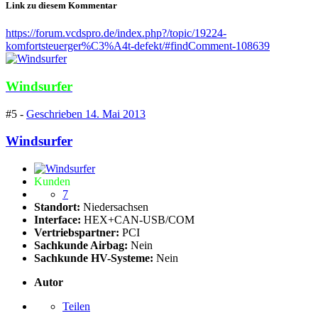
Link zu diesem Kommentar
https://forum.vcdspro.de/index.php?/topic/19224-
komfortsteuerger%C3%A4t-defekt/#findComment-108639
Windsurfer
#5 -
Geschrieben
14. Mai 2013
Windsurfer
Kunden
7
Standort:
Niedersachsen
Interface:
HEX+CAN-USB/COM
Vertriebspartner:
PCI
Sachkunde Airbag:
Nein
Sachkunde HV-Systeme:
Nein
Autor
Teilen