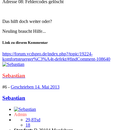
Adresse 08: Fehlercodes gelöscht
Das hilft doch weiter oder?
Neuling braucht Hilfe...
Link zu diesem Kommentar
https://forum.vcdspro.de/index.php?/topic/19224-
komfortsteuerger%C3%A4t-defekt/#findComment-108640
Sebastian
#6 -
Geschrieben
14. Mai 2013
Sebastian
Admin
29,8Tsd
18