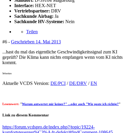
Standort:
D-39104 Magdeburg
Interface:
HEX-NET
Vertriebspartner:
DRV
Sachkunde Airbag:
Ja
Sachkunde HV-Systeme:
Nein
Teilen
#6 -
Geschrieben
14. Mai 2013
...hast du mal das eigentliche Geschwindigkeitssignal zum KI
geprüft? Die Klima kann nichts empfangen wenn vom KI nichts
kommt.
Sebastian
Aktuelle VCDS Version:
DE/PCI
/
DE/DRV
/
EN
Lesenswert:
"
Warum antwortet mir keiner?" ...oder auch "Wie poste ich richtig?
"
Link zu diesem Kommentar
https://forum.vcdspro.de/index.php?/topic/19224-
komfortsteuerger%C3%A4t-defekt/#findComment-108645