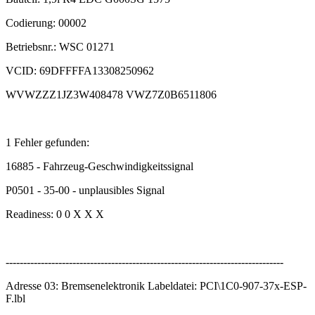
Codierung: 00002
Betriebsnr.: WSC 01271
VCID: 69DFFFFA13308250962
WVWZZZ1JZ3W408478 VWZ7Z0B6511806
1 Fehler gefunden:
16885 - Fahrzeug-Geschwindigkeitssignal
P0501 - 35-00 - unplausibles Signal
Readiness: 0 0 X X X
-------------------------------------------------------------------------------
Adresse 03: Bremsenelektronik Labeldatei: PCI\1C0-907-37x-ESP-
F.lbl