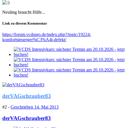
Neuling braucht Hilfe...
Link zu diesem Kommentar
https://forum.vcdspro.de/index.php?/topic/19224-
komfortsteuerger%C3%A4t-defekt/
derVAGschrauber83
#2 -
Geschrieben
14. Mai 2013
derVAGschrauber83