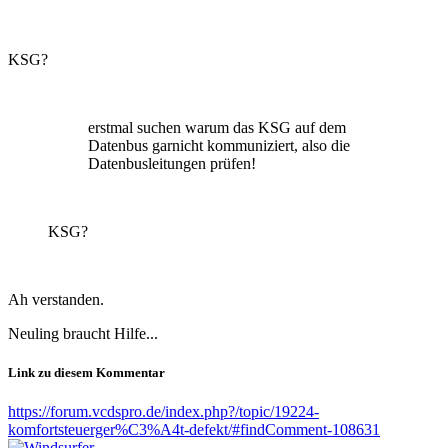
KSG?
erstmal suchen warum das KSG auf dem
Datenbus garnicht kommuniziert, also die
Datenbusleitungen prüfen!
KSG?
Ah verstanden.
Neuling braucht Hilfe...
Link zu diesem Kommentar
https://forum.vcdspro.de/index.php?/topic/19224-
komfortsteuerger%C3%A4t-defekt/#findComment-108631