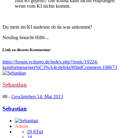
zum KI geprüft? Die Klima kann nichts empfangen
wenn vom KI nichts kommt.
Du mein im KI auslesen ob da was ankommt?
Neuling braucht Hilfe...
Link zu diesem Kommentar
https://forum.vcdspro.de/index.php?/topic/19224-
komfortsteuerger%C3%A4t-defekt/#findComment-108673
Sebastian
#8 -
Geschrieben
14. Mai 2013
Sebastian
Admin
29,8Tsd
18