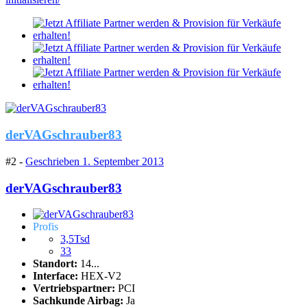
derVAGschrauber83
#2 -
Geschrieben
1. September 2013
derVAGschrauber83
Profis
3,5Tsd
33
Standort:
14...
Interface:
HEX-V2
Vertriebspartner:
PCI
Sachkunde Airbag:
Ja