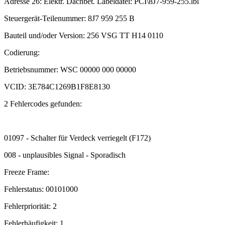
Adresse 26: Elektr. Dachbet. Labeldatei: PCI\8J7-959-255.lbl
Steuergerät-Teilenummer: 8J7 959 255 B
Bauteil und/oder Version: 256 VSG TT H14 0110
Codierung:
Betriebsnummer: WSC 00000 000 00000
VCID: 3E784C1269B1F8E8130
2 Fehlercodes gefunden:
01097 - Schalter für Verdeck verriegelt (F172)
008 - unplausibles Signal - Sporadisch
Freeze Frame:
Fehlerstatus: 00101000
Fehlerpriorität: 2
Fehlerhäufigkeit: 1