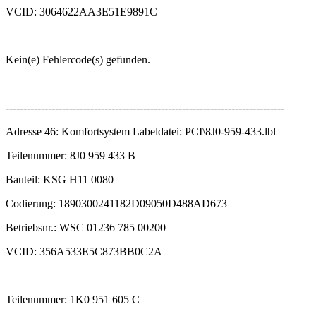
VCID: 3064622AA3E51E9891C
Kein(e) Fehlercode(s) gefunden.
-------------------------------------------------------------------------------
Adresse 46: Komfortsystem Labeldatei: PCI\8J0-959-433.lbl
Teilenummer: 8J0 959 433 B
Bauteil: KSG H11 0080
Codierung: 1890300241182D09050D488AD673
Betriebsnr.: WSC 01236 785 00200
VCID: 356A533E5C873BB0C2A
Teilenummer: 1K0 951 605 C