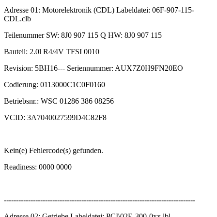
Adresse 01: Motorelektronik (CDL) Labeldatei: 06F-907-115-
CDL.clb
Teilenummer SW: 8J0 907 115 Q HW: 8J0 907 115
Bauteil: 2.0l R4/4V TFSI 0010
Revision: 5BH16--- Seriennummer: AUX7Z0H9FN20EO
Codierung: 0113000C1C0F0160
Betriebsnr.: WSC 01286 386 08256
VCID: 3A7040027599D4C82F8
Kein(e) Fehlercode(s) gefunden.
Readiness: 0000 0000
-------------------------------------------------------------------------------
Adresse 02: Getriebe Labeldatei: PCI\02E-300-0xx.lbl