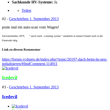
Sachkunde HV-Systeme:
Ja
Teilen
#2 -
Geschrieben
1. September 2013
poste mal ein auto-scan vom Wagen!
Servicetechniker, HVT, " never touch a running system " zusätzlich in meiner Freizeit noch in der
Feuerwehr tätig.
Link zu diesem Kommentar
https://forum.vcdspro.de/index.php?/topic/20197-dach-beim-tts-neu-
initialisieren/#findComment-114911
Icedevil
#3 -
Geschrieben
1. September 2013
Icedevil