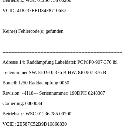
Betriebsnr.: WSC 01236 758 00200
VCID: 418237EED84F87106E2
Kein(e) Fehlercode(s) gefunden.
-------------------------------------------------------------------------------
Adresse 14: Raddämpfung Labeldatei: PCI\8P0-907-376.lbl
Teilenummer SW: 8J0 910 376 B HW: 8J0 907 376 B
Bauteil: J250 Raddaempfung 0050
Revision: --H18--- Seriennummer: 190DPH 8248307
Codierung: 0000034
Betriebsnr.: WSC 01236 785 00200
VCID: 2E587C52B9D10868830