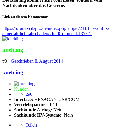
Die Bildung kommt nicht vom Lesen, sondern vom
Nachdenken über das Gelesene.
Link zu diesem Kommentar
https://forum.vcdspro.de/index.php?/topic/23131-seat-ibiza-
dauerfahrlicht-abschalten/#findComment-135771
kuehling
#3 -
Geschrieben
8. August 2014
kuehling
Kunden
296
Interface:
HEX+CAN-USB/COM
Vertriebspartner:
PCI
Sachkunde Airbag:
Nein
Sachkunde HV-Systeme:
Nein
Teilen