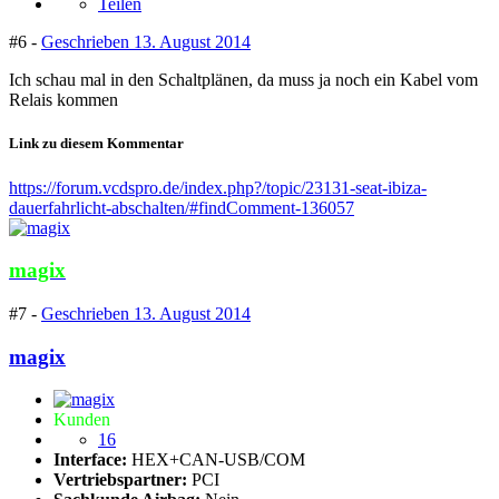
Teilen
#6 -
Geschrieben
13. August 2014
Ich schau mal in den Schaltplänen, da muss ja noch ein Kabel vom
Relais kommen
Link zu diesem Kommentar
https://forum.vcdspro.de/index.php?/topic/23131-seat-ibiza-
dauerfahrlicht-abschalten/#findComment-136057
magix
#7 -
Geschrieben
13. August 2014
magix
Kunden
16
Interface:
HEX+CAN-USB/COM
Vertriebspartner:
PCI