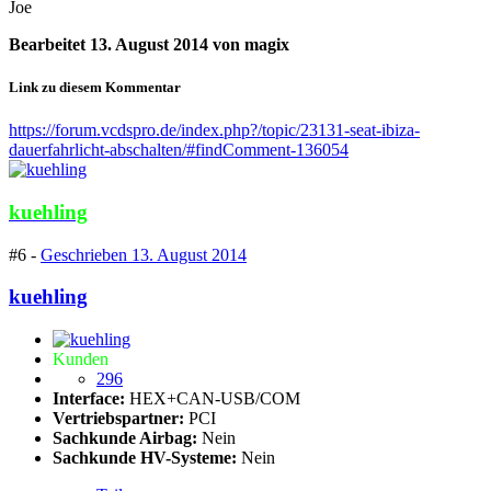
Joe
Bearbeitet
13. August 2014
von magix
Link zu diesem Kommentar
https://forum.vcdspro.de/index.php?/topic/23131-seat-ibiza-
dauerfahrlicht-abschalten/#findComment-136054
kuehling
#6 -
Geschrieben
13. August 2014
kuehling
Kunden
296
Interface:
HEX+CAN-USB/COM
Vertriebspartner:
PCI
Sachkunde Airbag:
Nein
Sachkunde HV-Systeme:
Nein