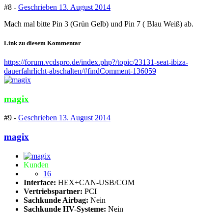
#8 -
Geschrieben
13. August 2014
Mach mal bitte Pin 3 (Grün Gelb) und Pin 7 ( Blau Weiß) ab.
Link zu diesem Kommentar
https://forum.vcdspro.de/index.php?/topic/23131-seat-ibiza-
dauerfahrlicht-abschalten/#findComment-136059
magix
#9 -
Geschrieben
13. August 2014
magix
Kunden
16
Interface:
HEX+CAN-USB/COM
Vertriebspartner:
PCI
Sachkunde Airbag:
Nein
Sachkunde HV-Systeme:
Nein