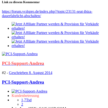
Link zu diesem Kommentar
https://forum.vcdspro.de/index.php?/topic/23131-seat-ibiza-
dauerfahrlicht-abschalten/
PCI-Support-Andrea
#2 -
Geschrieben
8. August 2014
PCI-Support-Andrea
Kundenbetreuung
1,7Tsd
2