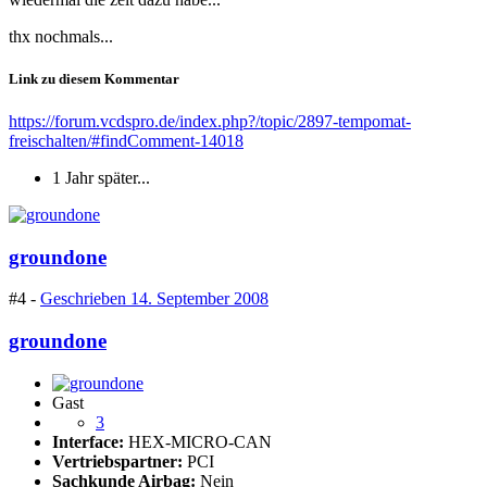
thx nochmals...
Link zu diesem Kommentar
https://forum.vcdspro.de/index.php?/topic/2897-tempomat-
freischalten/#findComment-14018
1 Jahr später...
groundone
#4 -
Geschrieben
14. September 2008
groundone
Gast
3
Interface:
HEX-MICRO-CAN
Vertriebspartner:
PCI
Sachkunde Airbag:
Nein