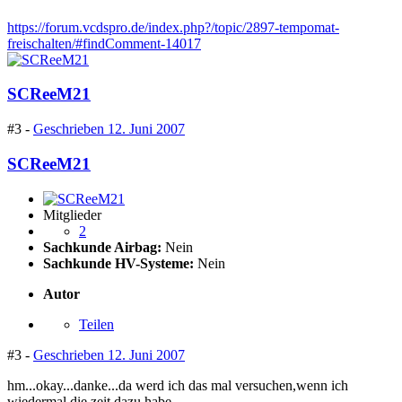
https://forum.vcdspro.de/index.php?/topic/2897-tempomat-
freischalten/#findComment-14017
SCReeM21
#3 -
Geschrieben
12. Juni 2007
SCReeM21
Mitglieder
2
Sachkunde Airbag:
Nein
Sachkunde HV-Systeme:
Nein
Autor
Teilen
#3 -
Geschrieben
12. Juni 2007
hm...okay...danke...da werd ich das mal versuchen,wenn ich
wiedermal die zeit dazu habe...