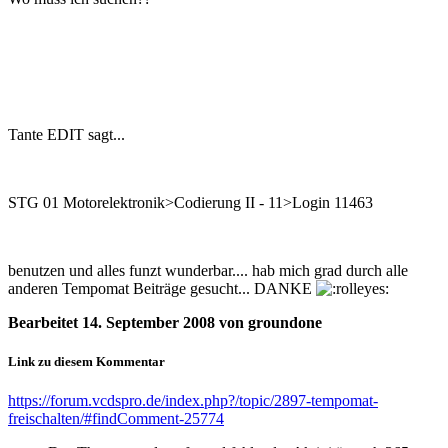
Tante EDIT sagt...
STG 01 Motorelektronik>Codierung II - 11>Login 11463
benutzen und alles funzt wunderbar.... hab mich grad durch alle
anderen Tempomat Beiträge gesucht... DANKE
Bearbeitet
14. September 2008
von groundone
Link zu diesem Kommentar
https://forum.vcdspro.de/index.php?/topic/2897-tempomat-
freischalten/#findComment-25774