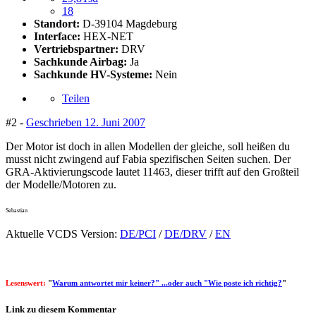
18
Standort:
D-39104 Magdeburg
Interface:
HEX-NET
Vertriebspartner:
DRV
Sachkunde Airbag:
Ja
Sachkunde HV-Systeme:
Nein
Teilen
#2 -
Geschrieben
12. Juni 2007
Der Motor ist doch in allen Modellen der gleiche, soll heißen du
musst nicht zwingend auf Fabia spezifischen Seiten suchen. Der
GRA-Aktivierungscode lautet 11463, dieser trifft auf den Großteil
der Modelle/Motoren zu.
Sebastian
Aktuelle VCDS Version:
DE/PCI
/
DE/DRV
/
EN
Lesenswert:
"
Warum antwortet mir keiner?" ...oder auch "Wie poste ich richtig?
"
Link zu diesem Kommentar