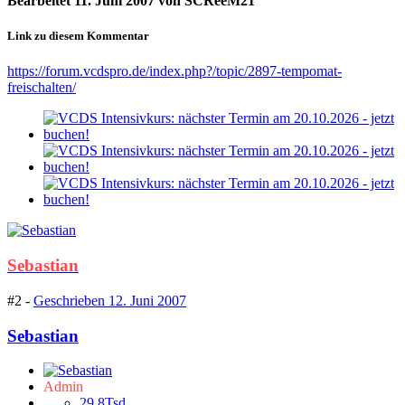
Bearbeitet
11. Juni 2007
von SCReeM21
Link zu diesem Kommentar
https://forum.vcdspro.de/index.php?/topic/2897-tempomat-
freischalten/
Sebastian
#2 -
Geschrieben
12. Juni 2007
Sebastian
Admin
29,8Tsd