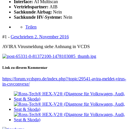
Interface:
AI Multiscan
Vertriebspartner:
AIB
Sachkunde Airbag:
Nein
Sachkunde HV-Systeme:
Nein
Teilen
#1 -
Geschrieben
2. November 2016
AVIRA Virusmeldung siehe Anhnang in VCDS
Link zu diesem Kommentar
https://forum.vcdspro.de/index.php?/topic/29541-avira-meldet-virus-
in-csvconvexe/