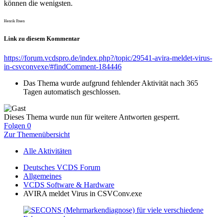
können die wenigsten.
Henrik Ibsen
Link zu diesem Kommentar
https://forum.vcdspro.de/index.php?/topic/29541-avira-meldet-virus-
in-csvconvexe/#findComment-184446
Das Thema wurde aufgrund fehlender Aktivität nach 365
Tagen automatisch geschlossen.
Dieses Thema wurde nun für weitere Antworten gesperrt.
Folgen
0
Zur Themenübersicht
Alle Aktivitäten
Deutsches VCDS Forum
Allgemeines
VCDS Software & Hardware
AVIRA meldet Virus in CSVConv.exe