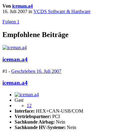
Von
iceman.a4
16. Juli 2007
in
VCDS Software & Hardware
Folgen
1
Empfohlene Beiträge
iceman.a4
#1 -
Geschrieben
16. Juli 2007
iceman.a4
Gast
12
Interface:
HEX+CAN-USB/COM
Vertriebspartner:
PCI
Sachkunde Airbag:
Nein
Sachkunde HV-Systeme:
Nein