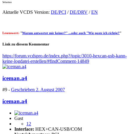
Sebastian
Aktuelle VCDS Version:
DE/PCI
/
DE/DRV
/
EN
Lesenswert:
"
Warum antwortet mir keiner?" ...oder auch "Wie poste ich richtig?
"
Link zu diesem Kommentar
https://forum.vcdspro.de/index.php?/topic/3010-hexcan-usb-kann-
keine-logdatei-erstellen/#findComment-14849
iceman.a4
#9 -
Geschrieben
2. August 2007
iceman.a4
Gast
12
Interface:
HEX+CAN-USB/COM