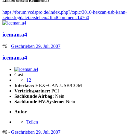
Link zu diesem Kommentar
https://forum.vcdspro.de/index.php?/topic/3010-hexcan-usb-kann-
keine-logdatei-erstellen/#findComment-14760
iceman.a4
#6 -
Geschrieben
29. Juli 2007
iceman.a4
Gast
12
Interface:
HEX+CAN-USB/COM
Vertriebspartner:
PCI
Sachkunde Airbag:
Nein
Sachkunde HV-Systeme:
Nein
Autor
Teilen
#6 -
Geschrieben
29. Juli 2007