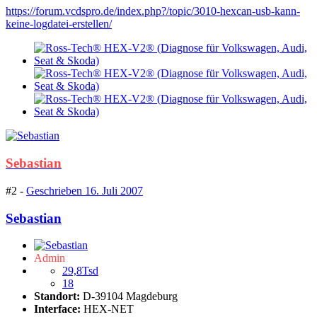
https://forum.vcdspro.de/index.php?/topic/3010-hexcan-usb-kann-
keine-logdatei-erstellen/
Sebastian
#2 -
Geschrieben
16. Juli 2007
Sebastian
Admin
29,8Tsd
18
Standort:
D-39104 Magdeburg
Interface:
HEX-NET