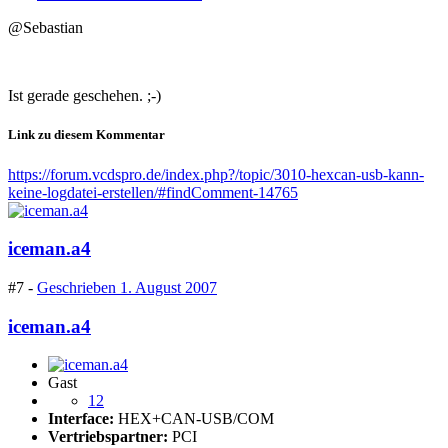
@Sebastian
Ist gerade geschehen. ;-)
Link zu diesem Kommentar
https://forum.vcdspro.de/index.php?/topic/3010-hexcan-usb-kann-
keine-logdatei-erstellen/#findComment-14765
iceman.a4
#7 -
Geschrieben
1. August 2007
iceman.a4
Gast
12
Interface:
HEX+CAN-USB/COM
Vertriebspartner:
PCI