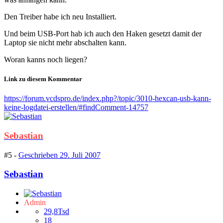
Den Treiber habe ich neu Installiert.
Und beim USB-Port hab ich auch den Haken gesetzt damit der
Laptop sie nicht mehr abschalten kann.
Woran kanns noch liegen?
Link zu diesem Kommentar
https://forum.vcdspro.de/index.php?/topic/3010-hexcan-usb-kann-
keine-logdatei-erstellen/#findComment-14757
Sebastian
#5 -
Geschrieben
29. Juli 2007
Sebastian
Admin
29,8Tsd
18