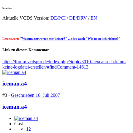
Sebastian
Aktuelle VCDS Version:
DE/PCI
/
DE/DRV
/
EN
Lesenswert:
"
Warum antwortet mir keiner?" ...oder auch "Wie poste ich richtig?
"
Link zu diesem Kommentar
https://forum.vcdspro.de/index.php?/topic/3010-hexcan-usb-kann-
keine-logdatei-erstellen/#findComment-14613
iceman.a4
#3 -
Geschrieben
16. Juli 2007
iceman.a4
Gast
12