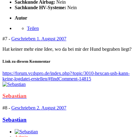
Sachkunde Airbag:
Nein
Sachkunde HV-Systeme:
Nein
Autor
Teilen
#7 -
Geschrieben
1. August 2007
Hat keiner mehr eine Idee, wo da bei mir der Hund begraben liegt?
Link zu diesem Kommentar
https://forum.vcdspro.de/index.php?/topic/3010-hexcan-usb-kann-
keine-logdatei-erstellen/#findComment-14815
Sebastian
#8 -
Geschrieben
2. August 2007
Sebastian