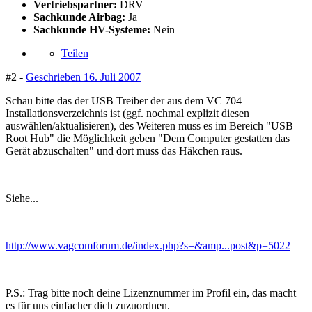
Vertriebspartner:
DRV
Sachkunde Airbag:
Ja
Sachkunde HV-Systeme:
Nein
Teilen
#2 -
Geschrieben
16. Juli 2007
Schau bitte das der USB Treiber der aus dem VC 704
Installationsverzeichnis ist (ggf. nochmal explizit diesen
auswählen/aktualisieren), des Weiteren muss es im Bereich "USB
Root Hub" die Möglichkeit geben "Dem Computer gestatten das
Gerät abzuschalten" und dort muss das Häkchen raus.
Siehe...
http://www.vagcomforum.de/index.php?s=&amp...post&p=5022
P.S.: Trag bitte noch deine Lizenznummer im Profil ein, das macht
es für uns einfacher dich zuzuordnen.