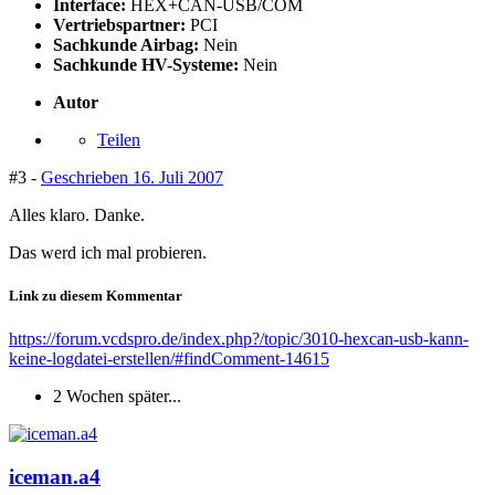
Interface:
HEX+CAN-USB/COM
Vertriebspartner:
PCI
Sachkunde Airbag:
Nein
Sachkunde HV-Systeme:
Nein
Autor
Teilen
#3 -
Geschrieben
16. Juli 2007
Alles klaro. Danke.
Das werd ich mal probieren.
Link zu diesem Kommentar
https://forum.vcdspro.de/index.php?/topic/3010-hexcan-usb-kann-
keine-logdatei-erstellen/#findComment-14615
2 Wochen später...
iceman.a4