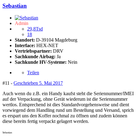
Sebastian
Admin
29,8Tsd
18
Standort:
D-39104 Magdeburg
Interface:
HEX-NET
Vertriebspartner:
DRV
Sachkunde Airbag:
Ja
Sachkunde HV-Systeme:
Nein
Teilen
#11 -
Geschrieben
5. Mai 2017
Auch wenn du z.B. ein Handy kaufst steht die Seriennummer/IMEI
auf der Verpackung, ohne Gerät wiederum ist die Seriennummer
wertlos. Entsprechend ist dies Standardvorgehensweise und dient
vorwiegend dem Handling rund um Bestellung und Versand, sprich
es erspart uns den Koffer nochmal zu öffnen und zudem können
diese bereits fertig verpackt gelagert werden.
Sebastian