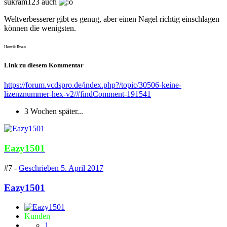
sukram123 auch
Weltverbesserer gibt es genug, aber einen Nagel richtig einschlagen
können die wenigsten.
Henrik Ibsen
Link zu diesem Kommentar
https://forum.vcdspro.de/index.php?/topic/30506-keine-
lizenznummer-hex-v2/#findComment-191541
3 Wochen später...
Eazy1501
#7 -
Geschrieben
5. April 2017
Eazy1501
Kunden
1