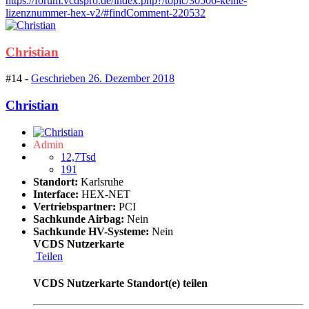
https://forum.vcdspro.de/index.php?/topic/30506-keine-
lizenznummer-hex-v2/#findComment-220532
Christian
#14 -
Geschrieben
26. Dezember 2018
Christian
Admin
12,7Tsd
191
Standort:
Karlsruhe
Interface:
HEX-NET
Vertriebspartner:
PCI
Sachkunde Airbag:
Nein
Sachkunde HV-Systeme:
Nein
VCDS Nutzerkarte
Teilen
VCDS Nutzerkarte Standort(e) teilen