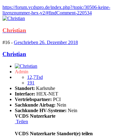
https://forum.vcdspro.de/index.php?/topic/30506-keine-
lizenznummer-hex-v2/#findComment-220534
Christian
#16 -
Geschrieben
26. Dezember 2018
Christian
Admin
12,7Tsd
191
Standort:
Karlsruhe
Interface:
HEX-NET
Vertriebspartner:
PCI
Sachkunde Airbag:
Nein
Sachkunde HV-Systeme:
Nein
VCDS Nutzerkarte
Teilen
VCDS Nutzerkarte Standort(e) teilen