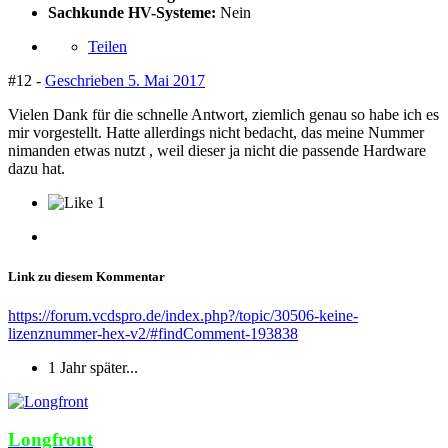
Sachkunde HV-Systeme:
Nein
Teilen
#12 -
Geschrieben
5. Mai 2017
Vielen Dank für die schnelle Antwort, ziemlich genau so habe ich es
mir vorgestellt. Hatte allerdings nicht bedacht, das meine Nummer
nimanden etwas nutzt , weil dieser ja nicht die passende Hardware
dazu hat.
1
Link zu diesem Kommentar
https://forum.vcdspro.de/index.php?/topic/30506-keine-
lizenznummer-hex-v2/#findComment-193838
1 Jahr später...
Longfront