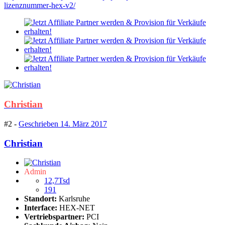
lizenznummer-hex-v2/
Christian
#2 -
Geschrieben
14. März 2017
Christian
Admin
12,7Tsd
191
Standort:
Karlsruhe
Interface:
HEX-NET
Vertriebspartner:
PCI