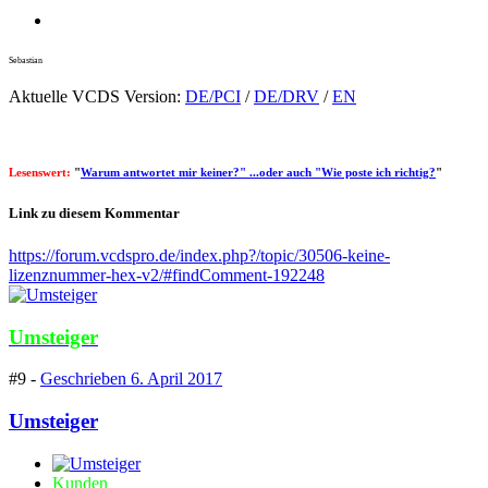
Sebastian
Aktuelle VCDS Version:
DE/PCI
/
DE/DRV
/
EN
Lesenswert:
"
Warum antwortet mir keiner?" ...oder auch "Wie poste ich richtig?
"
Link zu diesem Kommentar
https://forum.vcdspro.de/index.php?/topic/30506-keine-
lizenznummer-hex-v2/#findComment-192248
Umsteiger
#9 -
Geschrieben
6. April 2017
Umsteiger
Kunden