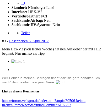
13
Standort:
Nürnberger Land
Interface:
HEX-V2
Vertriebspartner:
PCI
Sachkunde Airbag:
Nein
Sachkunde HV-Systeme:
Nein
Teilen
#9 -
Geschrieben
6. April 2017
Mein Hex-V2 (von letzter Woche) hat nen Aufkleber der mit H12
beginnt. Nur mal so als Tipp
1
Wer Fehler in meinen Beiträgen findet darf sie gern behalten, ich
mach' dann einfach ein paar Neue
Link zu diesem Kommentar
https://forum.vcdspro.de/index.php?/topic/30506-keine-
lizenznummer-hex-v2/#findComment-192253