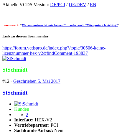
Aktuelle VCDS Version:
DE/PCI
/
DE/DRV
/
EN
Lesenswert:
"
Warum antwortet mir keiner?" ...oder auch "Wie poste ich richtig?
"
Link zu diesem Kommentar
https://forum.vcdspro.de/index.php?/topic/30506-keine-
lizenznummer-hex-v2/#findComment-193837
StSchmidt
#12 -
Geschrieben
5. Mai 2017
StSchmidt
Kunden
2
Interface:
HEX-V2
Vertriebspartner:
PCI
Sachkunde Airbag:
Nein