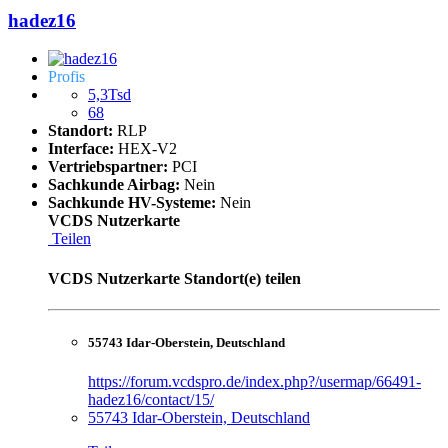
hadez16
Profis
5,3Tsd
68
Standort:
RLP
Interface:
HEX-V2
Vertriebspartner:
PCI
Sachkunde Airbag:
Nein
Sachkunde HV-Systeme:
Nein
VCDS Nutzerkarte
Teilen
VCDS Nutzerkarte Standort(e) teilen
55743 Idar-Oberstein, Deutschland
https://forum.vcdspro.de/index.php?/usermap/66491-
hadez16/contact/15/
55743 Idar-Oberstein, Deutschland