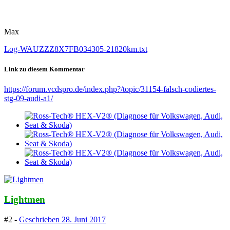
Max
Log-WAUZZZ8X7FB034305-21820km.txt
Link zu diesem Kommentar
https://forum.vcdspro.de/index.php?/topic/31154-falsch-codiertes-
stg-09-audi-a1/
Lightmen
#2 -
Geschrieben
28. Juni 2017