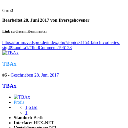
Gruß!
Bearbeitet
28. Juni 2017
von Ilversgehovener
Link zu diesem Kommentar
https://forum.vcdspro.de/index.php?/topic/31154-falsch-codiertes-
stg-09-audi-a1/#findComment-196128
TBAx
#6 -
Geschrieben
28. Juni 2017
TBAx
Profis
1,6Tsd
1
Standort:
Berlin
Interface:
HEX-NET
Vertriebspartner:
PCI