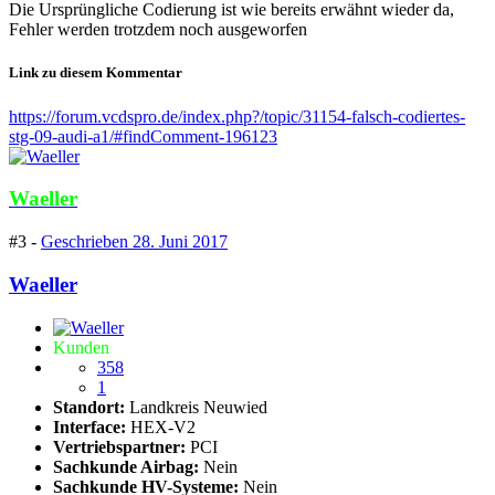
Die Ursprüngliche Codierung ist wie bereits erwähnt wieder da,
Fehler werden trotzdem noch ausgeworfen
Link zu diesem Kommentar
https://forum.vcdspro.de/index.php?/topic/31154-falsch-codiertes-
stg-09-audi-a1/#findComment-196123
Waeller
#3 -
Geschrieben
28. Juni 2017
Waeller
Kunden
358
1
Standort:
Landkreis Neuwied
Interface:
HEX-V2
Vertriebspartner:
PCI
Sachkunde Airbag:
Nein
Sachkunde HV-Systeme:
Nein