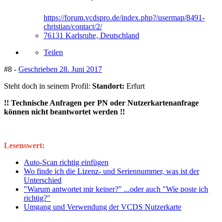
https://forum.vcdspro.de/index.php?/usermap/8491-
christian/contact/2/
76131 Karlsruhe, Deutschland
Teilen
#8 -
Geschrieben
28. Juni 2017
Steht doch in seinem Profil:
Standort:
Erfurt
!! Technische Anfragen per PN oder Nutzerkartenanfrage
können nicht beantwortet werden !!
Lesenswert:
Auto-Scan richtig einfügen
Wo finde ich die Lizenz- und Seriennummer, was ist der
Unterschied
"Warum antwortet mir keiner?" ...oder auch "Wie poste ich
richtig?"
Umgang und Verwendung der VCDS Nutzerkarte