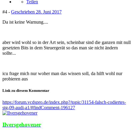
Teilen
#4 -
Geschrieben
28. Juni 2017
Da ist keine Warnung....
aber wird wohl so in der Art sein, scheinbar sind die ganzen mit null
gesetzten Bits in dem Steuergerät so das man sie nicht ändern
sollte...
icu frage mich nur woher man das wissen soll, da hilft wohl nur
probieren aus
Link zu diesem Kommentar
https://forum.vcdspro.de/index.php?/topic/31154-falsch-codiertes-
stg-09-audi-a1/#findComment-196127
Ilversgehovener