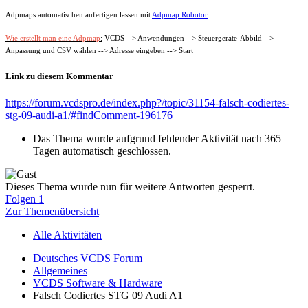
Adpmaps automatischen anfertigen lassen mit
Adpmap Robotor
Wie erstellt man eine Adpmap
:
VCDS --> Anwendungen --> Steuergeräte-Abbild -->
Anpassung und CSV wählen --> Adresse eingeben --> Start
Link zu diesem Kommentar
https://forum.vcdspro.de/index.php?/topic/31154-falsch-codiertes-
stg-09-audi-a1/#findComment-196176
Das Thema wurde aufgrund fehlender Aktivität nach 365
Tagen automatisch geschlossen.
Dieses Thema wurde nun für weitere Antworten gesperrt.
Folgen
1
Zur Themenübersicht
Alle Aktivitäten
Deutsches VCDS Forum
Allgemeines
VCDS Software & Hardware
Falsch Codiertes STG 09 Audi A1