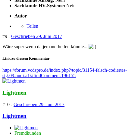
Sachkunde Airbag:
Nein
Sachkunde HV-Systeme:
Nein
Autor
Teilen
#9 -
Geschrieben
29. Juni 2017
Wäre super wenn da jemand helfen könnte...
Link zu diesem Kommentar
https://forum.vcdspro.de/index.php?/topic/31154-falsch-codiertes-
stg-09-audi-a1/#findComment-196155
Lightmen
#10 -
Geschrieben
29. Juni 2017
Lightmen
Fremdkunden