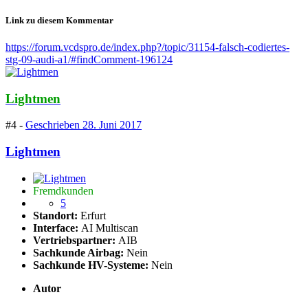
Link zu diesem Kommentar
https://forum.vcdspro.de/index.php?/topic/31154-falsch-codiertes-
stg-09-audi-a1/#findComment-196124
Lightmen
#4 -
Geschrieben
28. Juni 2017
Lightmen
Fremdkunden
5
Standort:
Erfurt
Interface:
AI Multiscan
Vertriebspartner:
AIB
Sachkunde Airbag:
Nein
Sachkunde HV-Systeme:
Nein
Autor