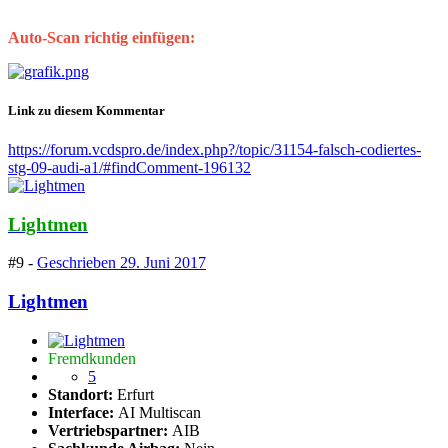
Auto-Scan richtig einfügen:
Link zu diesem Kommentar
https://forum.vcdspro.de/index.php?/topic/31154-falsch-codiertes-
stg-09-audi-a1/#findComment-196132
Lightmen
#9 -
Geschrieben
29. Juni 2017
Lightmen
Fremdkunden
5
Standort:
Erfurt
Interface:
AI Multiscan
Vertriebspartner:
AIB