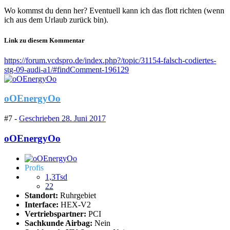
Wo kommst du denn her? Eventuell kann ich das flott richten (wenn
ich aus dem Urlaub zurück bin).
Link zu diesem Kommentar
https://forum.vcdspro.de/index.php?/topic/31154-falsch-codiertes-
stg-09-audi-a1/#findComment-196129
oOEnergyOo
#7 -
Geschrieben
28. Juni 2017
oOEnergyOo
Profis
1,3Tsd
22
Standort:
Ruhrgebiet
Interface:
HEX-V2
Vertriebspartner:
PCI
Sachkunde Airbag:
Nein