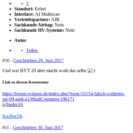
5
Standort:
Erfurt
Interface:
AI Multiscan
Vertriebspartner:
AIB
Sachkunde Airbag:
Nein
Sachkunde HV-Systeme:
Nein
Autor
Teilen
#10 -
Geschrieben
29. Juni 2017
Und war BYT 20 aber macht wohl das selbe
Link zu diesem Kommentar
https://forum.vcdspro.de/index.php?/topic/31154-falsch-codiertes-
stg-09-audi-a1/#findComment-196171
hadez16
#11 -
Geschrieben
30. Juni 2017