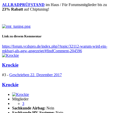
ALLRADPRÜFSTAND
im Haus / Für Forumsmitglieder bis zu
23% Rabatt
auf Chiptuning!
Link zu diesem Kommentar
https://forum.vcdspro.de/index.php?/topic/32112-warum-wird-ein-
mkbazj-als-agw-angezeigt/#findComment-204596
Krockie
#3 -
Geschrieben
22. Dezember 2017
Krockie
Mitglieder
3
Sachkunde Airbag:
Nein
Sachkunde HV-Systeme:
Nein