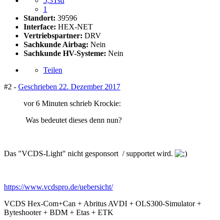
5,3Tsd
1
Standort:
39596
Interface:
HEX-NET
Vertriebspartner:
DRV
Sachkunde Airbag:
Nein
Sachkunde HV-Systeme:
Nein
Teilen
#2 -
Geschrieben
22. Dezember 2017
vor 6 Minuten schrieb Krockie:
Was bedeutet dieses denn nun?
Das "VCDS-Light" nicht gesponsort / supportet wird.
https://www.vcdspro.de/uebersicht/
VCDS Hex-Com+Can + Abritus AVDI + OLS300-Simulator +
Byteshooter + BDM + Etas + ETK