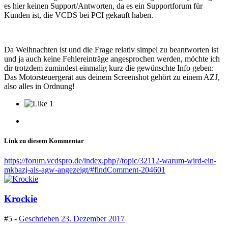
es hier keinen Support/Antworten, da es ein Supportforum für
Kunden ist, die VCDS bei PCI gekauft haben.
Da Weihnachten ist und die Frage relativ simpel zu beantworten ist
und ja auch keine Fehlereinträge angesprochen werden, möchte ich
dir trotzdem zumindest einmalig kurz die gewünschte Info geben:
Das Motorsteuergerät aus deinem Screenshot gehört zu einem AZJ,
also alles in Ordnung!
1
Link zu diesem Kommentar
https://forum.vcdspro.de/index.php?/topic/32112-warum-wird-ein-
mkbazj-als-agw-angezeigt/#findComment-204601
Krockie
#5 -
Geschrieben
23. Dezember 2017