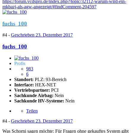
https://forum.vcdspro.de/index.php?/topic/32112-warum-wird-ein-
mkbazj-als-agw-angezeigt/#findComment-204597
fuchs_100
#4 -
Geschrieben
23. Dezember 2017
fuchs_100
Profis
983
6
Standort:
PLZ: 93-Bereich
Interface:
HEX-NET
Vertriebspartner:
PCI
Sachkunde Airbag:
Nein
Sachkunde HV-Systeme:
Nein
Teilen
#4 -
Geschrieben
23. Dezember 2017
Was Schorni sagen möchte: Für Fragen ohne gekauftes System gibt