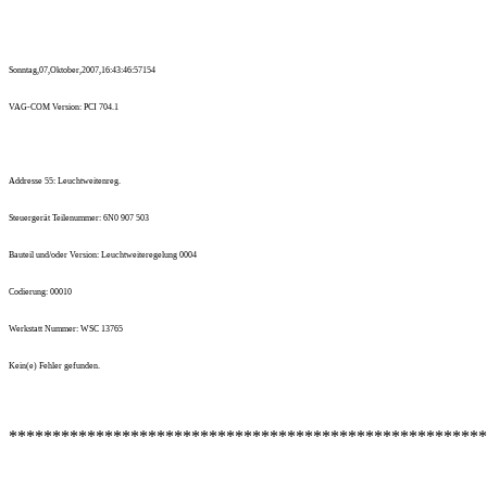
Sonntag,07,Oktober,2007,16:43:46:57154
VAG-COM Version: PCI 704.1
Addresse 55: Leuchtweitenreg.
Steuergerät Teilenummer: 6N0 907 503
Bauteil und/oder Version: Leuchtweiteregelung 0004
Codierung: 00010
Werkstatt Nummer: WSC 13765
Kein(e) Fehler gefunden.
*******************************************************