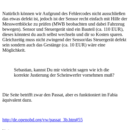
Natürlich können wir Aufgrund des Fehlercodes nicht ausschließen
das etwas defekt ist, jedoch ist der Sensor recht einfach mit Hilfe der
Messwertblöcke zu prüfen (MWB beobachten und dabei Fahrzeug
bewegen). Sensor und Steuergerät sind ein Bauteil (ca. 110 EUR),
dieses könntest du auch selbst wechseln und dir so Kosten sparen.
Gleichzeitig muss nicht zwingend der Sensor/das Steuergerät defekt
sein sondern auch das Gestänge (ca. 10 EUR) wäre eine
Möglichkeit.
Sebastian, kannst Du mir vieleicht sagen wie ich die
korrekte Justierung der Scheinwerfer vornehmen muß?
Die Seite betrifft zwar den Passat, aber es funktioniert im Fabia
äquivalent dazu.
http://de.openobd.org/vw/passat_3b.htm#55