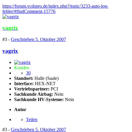
https://forum.vcdspro.de/index.php?/topic/3233-auto-log-
fehler/#findComment-15776
vagrix
#3 -
Geschrieben
5. Oktober 2007
vagrix
Kunden
30
Standort:
Halle (Saale)
Interface:
HEX-NET
Vertriebspartner:
PCI
Sachkunde Airbag:
Nein
Sachkunde HV-Systeme:
Nein
Autor
Teilen
#3 -
Geschrieben
5. Oktober 2007