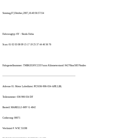
Sonntag,07,Oktober,2007,16:40:56:57154
Fahrzeugtyp: 6Y - Skoda Fabia
Scan: 01 02 03 08 09 15 17 19 25 37 44 46 56 76
Fahrgestellnummer: TMBGD26Y22357xxxx Kilometerstand: 94270km/58576miles
-------------------------------------------------------------------------------
Adresse 01: Motor Labeldatei: PCI\036-906-034-APE.LBL
Teilenummer: 036 906 034 DF
Bauteil: MARELLI 4MV G 4842
Codierung: 00071
Werkstatt #: WSC 53198