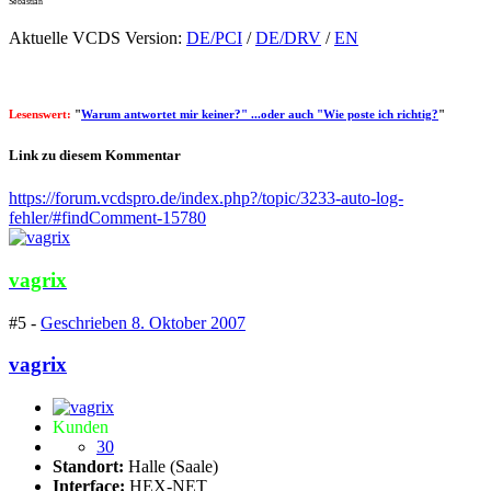
Sebastian
Aktuelle VCDS Version:
DE/PCI
/
DE/DRV
/
EN
Lesenswert:
"
Warum antwortet mir keiner?" ...oder auch "Wie poste ich richtig?
"
Link zu diesem Kommentar
https://forum.vcdspro.de/index.php?/topic/3233-auto-log-
fehler/#findComment-15780
vagrix
#5 -
Geschrieben
8. Oktober 2007
vagrix
Kunden
30
Standort:
Halle (Saale)
Interface:
HEX-NET