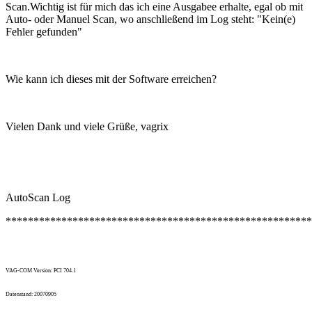
Scan.Wichtig ist für mich das ich eine Ausgabee erhalte, egal ob mit
Auto- oder Manuel Scan, wo anschließend im Log steht: "Kein(e)
Fehler gefunden"
Wie kann ich dieses mit der Software erreichen?
Vielen Dank und viele Grüße, vagrix
AutoScan Log
*******************************************************
VAG-COM Version: PCI 704.1
Datenstand: 20070905