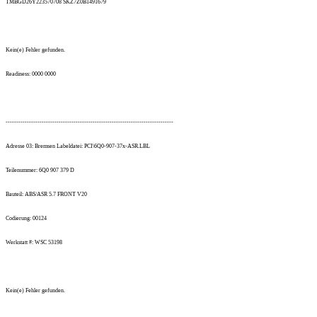
TMBGD26Y223570708 SKZ7Z0B1491679
Kein(e) Fehler gefunden.
Readiness: 0000 0000
-------------------------------------------------------------------------------
Adresse 03: Bremsen Labeldatei: PCI\6Q0-907-37x-ASR.LBL
Teilenummer: 6Q0 907 379 D
Bauteil: ABS/ASR 5.7 FRONT V20
Codierung: 00124
Werkstatt #: WSC 53198
Kein(e) Fehler gefunden.