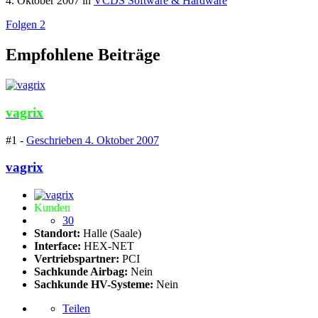
4. Oktober 2007
in
VCDS Software & Hardware
Folgen
2
Empfohlene Beiträge
vagrix
#1 -
Geschrieben
4. Oktober 2007
vagrix
Kunden
30
Standort:
Halle (Saale)
Interface:
HEX-NET
Vertriebspartner:
PCI
Sachkunde Airbag:
Nein
Sachkunde HV-Systeme:
Nein
Teilen