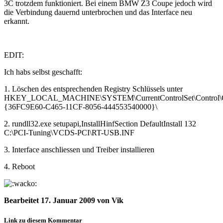
3C trotzdem funktioniert. Bei einem BMW Z3 Coupe jedoch wird
die Verbindung dauernd unterbrochen und das Interface neu
erkannt.
EDIT:
Ich habs selbst geschafft:
1. Löschen des entsprechenden Registry Schlüssels unter
HKEY_LOCAL_MACHINE\SYSTEM\CurrentControlSet\Control\C
{36FC9E60-C465-11CF-8056-444553540000}\
2. rundll32.exe setupapi,InstallHinfSection DefaultInstall 132
C:\PCI-Tuning\VCDS-PCI\RT-USB.INF
3. Interface anschliessen und Treiber installieren
4. Reboot
Bearbeitet
17. Januar 2009
von Vik
Link zu diesem Kommentar