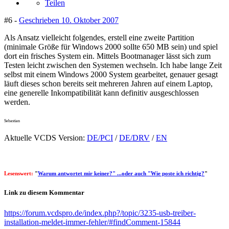
Teilen
#6 -
Geschrieben
10. Oktober 2007
Als Ansatz vielleicht folgendes, erstell eine zweite Partition
(minimale Größe für Windows 2000 sollte 650 MB sein) und spiel
dort ein frisches System ein. Mittels Bootmanager lässt sich zum
Testen leicht zwischen den Systemen wechseln. Ich habe lange Zeit
selbst mit einem Windows 2000 System gearbeitet, genauer gesagt
läuft dieses schon bereits seit mehreren Jahren auf einem Laptop,
eine generelle Inkompatibilität kann definitiv ausgeschlossen
werden.
Sebastian
Aktuelle VCDS Version:
DE/PCI
/
DE/DRV
/
EN
Lesenswert:
"
Warum antwortet mir keiner?" ...oder auch "Wie poste ich richtig?
"
Link zu diesem Kommentar
https://forum.vcdspro.de/index.php?/topic/3235-usb-treiber-
installation-meldet-immer-fehler/#findComment-15844