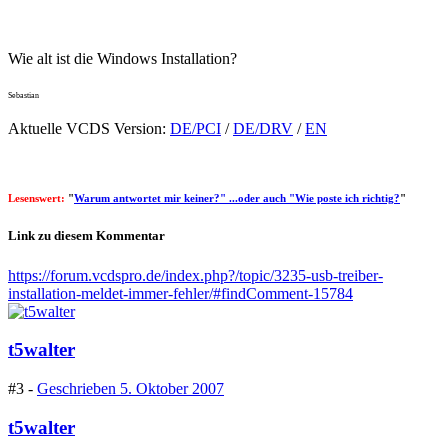
Wie alt ist die Windows Installation?
Sebastian
Aktuelle VCDS Version:
DE/PCI
/
DE/DRV
/
EN
Lesenswert:
"
Warum antwortet mir keiner?" ...oder auch "Wie poste ich richtig?
"
Link zu diesem Kommentar
https://forum.vcdspro.de/index.php?/topic/3235-usb-treiber-
installation-meldet-immer-fehler/#findComment-15784
t5walter
#3 -
Geschrieben
5. Oktober 2007
t5walter