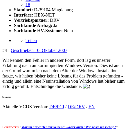
18
Standort:
D-39104 Magdeburg
Interface:
HEX-NET
Vertriebspartner:
DRV
Sachkunde Airbag:
Ja
Sachkunde HV-Systeme:
Nein
Teilen
#4 -
Geschrieben
10. Oktober 2007
Wir kennen den Fehler in anderer Form, dort lag es unserer
Erfahrung nach an korrumpierten Windows Version. Dies ist auch
der Grund warum ich nach dem Alter der Windows Installation
fragte, wir haben bisher keine Lösung für das Problem gefunden -
einzig und allein eine Neuinstallation von Windows hat bisher zum
Erfolg geführt. Entschuldige die Umstände.
Sebastian
Aktuelle VCDS Version:
DE/PCI
/
DE/DRV
/
EN
Lesenswert:
"
Warum antwortet mir keiner?" ...oder auch "Wie poste ich richtig?
"