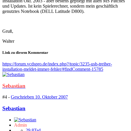
Installation Okt. 2003 - aber bestens gepflegt mit allen MS Patches
und Updates. Ist kein Spielerechner, sondern mein geschäftlich
genutztes Notebook (DELL Latitude D800).
Gruß,
Walter
Link zu diesem Kommentar
https://forum.vcdspro.de/index.php?/topic/3235-usb-treiber-
installation-meldet-immer-fehler/#findComment-15785
Sebastian
#4 -
Geschrieben
10. Oktober 2007
Sebastian
Admin
29,8Tsd