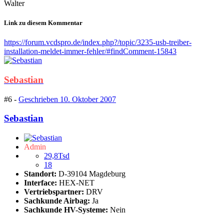
Walter
Link zu diesem Kommentar
https://forum.vcdspro.de/index.php?/topic/3235-usb-treiber-
installation-meldet-immer-fehler/#findComment-15843
Sebastian
#6 -
Geschrieben
10. Oktober 2007
Sebastian
Admin
29,8Tsd
18
Standort:
D-39104 Magdeburg
Interface:
HEX-NET
Vertriebspartner:
DRV
Sachkunde Airbag:
Ja
Sachkunde HV-Systeme:
Nein