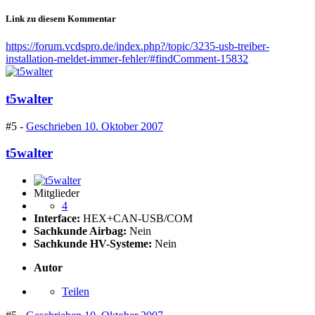
Link zu diesem Kommentar
https://forum.vcdspro.de/index.php?/topic/3235-usb-treiber-
installation-meldet-immer-fehler/#findComment-15832
t5walter
#5 -
Geschrieben
10. Oktober 2007
t5walter
Mitglieder
4
Interface:
HEX+CAN-USB/COM
Sachkunde Airbag:
Nein
Sachkunde HV-Systeme:
Nein
Autor
Teilen