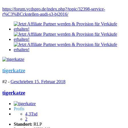
https://forum.vcdspro.de/index.php?/topic/32398-service-
r%C3%BCckstellen-audi-s3-bj2016/
tigerkatze
#2 -
Geschrieben
15. Februar 2018
tigerkatze
Profis
4,3Tsd
2
Standort:
RLP