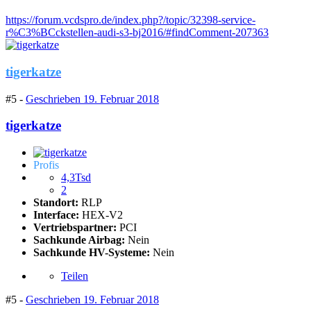
https://forum.vcdspro.de/index.php?/topic/32398-service-
r%C3%BCckstellen-audi-s3-bj2016/#findComment-207363
tigerkatze
#5 -
Geschrieben
19. Februar 2018
tigerkatze
Profis
4,3Tsd
2
Standort:
RLP
Interface:
HEX-V2
Vertriebspartner:
PCI
Sachkunde Airbag:
Nein
Sachkunde HV-Systeme:
Nein
Teilen
#5 -
Geschrieben
19. Februar 2018