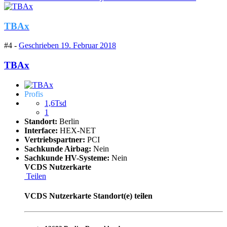
TBAx
#4 -
Geschrieben
19. Februar 2018
TBAx
Profis
1,6Tsd
1
Standort:
Berlin
Interface:
HEX-NET
Vertriebspartner:
PCI
Sachkunde Airbag:
Nein
Sachkunde HV-Systeme:
Nein
VCDS Nutzerkarte
Teilen
VCDS Nutzerkarte Standort(e) teilen