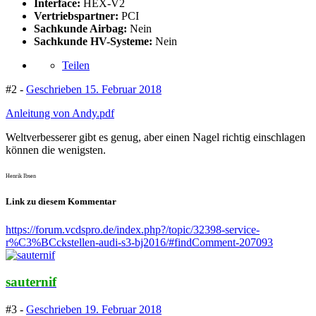
Interface:
HEX-V2
Vertriebspartner:
PCI
Sachkunde Airbag:
Nein
Sachkunde HV-Systeme:
Nein
Teilen
#2 -
Geschrieben
15. Februar 2018
Anleitung von Andy.pdf
Weltverbesserer gibt es genug, aber einen Nagel richtig einschlagen
können die wenigsten.
Henrik Ibsen
Link zu diesem Kommentar
https://forum.vcdspro.de/index.php?/topic/32398-service-
r%C3%BCckstellen-audi-s3-bj2016/#findComment-207093
sauternif
#3 -
Geschrieben
19. Februar 2018