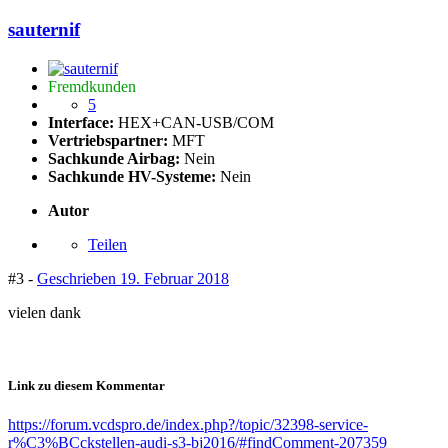
sauternif
Fremdkunden
5
Interface:
HEX+CAN-USB/COM
Vertriebspartner:
MFT
Sachkunde Airbag:
Nein
Sachkunde HV-Systeme:
Nein
Autor
Teilen
#3 -
Geschrieben
19. Februar 2018
vielen dank
Link zu diesem Kommentar
https://forum.vcdspro.de/index.php?/topic/32398-service-
r%C3%BCckstellen-audi-s3-bj2016/#findComment-207359