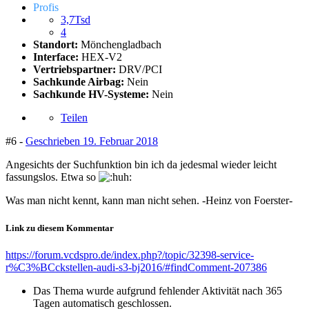
Profis
3,7Tsd
4
Standort:
Mönchengladbach
Interface:
HEX-V2
Vertriebspartner:
DRV/PCI
Sachkunde Airbag:
Nein
Sachkunde HV-Systeme:
Nein
Teilen
#6 -
Geschrieben
19. Februar 2018
Angesichts der Suchfunktion bin ich da jedesmal wieder leicht
fassungslos. Etwa so
Was man nicht kennt, kann man nicht sehen. -Heinz von Foerster-
Link zu diesem Kommentar
https://forum.vcdspro.de/index.php?/topic/32398-service-
r%C3%BCckstellen-audi-s3-bj2016/#findComment-207386
Das Thema wurde aufgrund fehlender Aktivität nach 365
Tagen automatisch geschlossen.