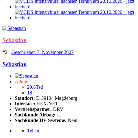
Sebastian
#2 -
Geschrieben
7. November 2007
Sebastian
Admin
29,8Tsd
18
Standort:
D-39104 Magdeburg
Interface:
HEX-NET
Vertriebspartner:
DRV
Sachkunde Airbag:
Ja
Sachkunde HV-Systeme:
Nein
Teilen