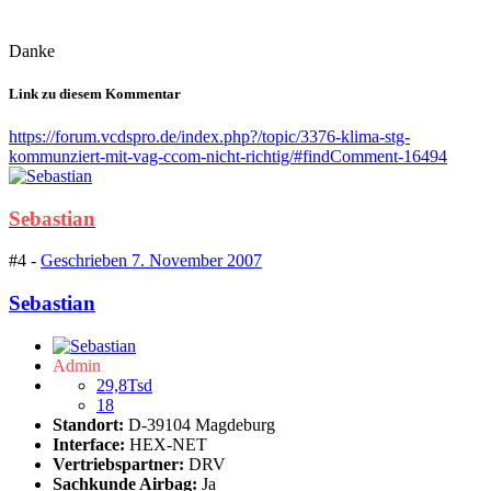
Danke
Link zu diesem Kommentar
https://forum.vcdspro.de/index.php?/topic/3376-klima-stg-
kommunziert-mit-vag-ccom-nicht-richtig/#findComment-16494
Sebastian
#4 -
Geschrieben
7. November 2007
Sebastian
Admin
29,8Tsd
18
Standort:
D-39104 Magdeburg
Interface:
HEX-NET
Vertriebspartner:
DRV
Sachkunde Airbag:
Ja