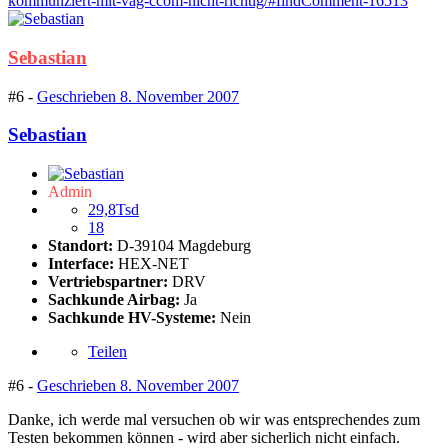
kommunziert-mit-vag-ccom-nicht-richtig/#findComment-16513
Sebastian
#6 -
Geschrieben
8. November 2007
Sebastian
Admin
29,8Tsd
18
Standort:
D-39104 Magdeburg
Interface:
HEX-NET
Vertriebspartner:
DRV
Sachkunde Airbag:
Ja
Sachkunde HV-Systeme:
Nein
Teilen
#6 -
Geschrieben
8. November 2007
Danke, ich werde mal versuchen ob wir was entsprechendes zum
Testen bekommen können - wird aber sicherlich nicht einfach.