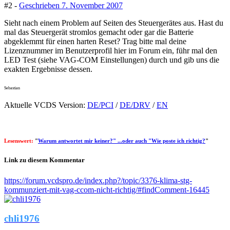
#2 -
Geschrieben
7. November 2007
Sieht nach einem Problem auf Seiten des Steuergerätes aus. Hast du
mal das Steuergerät stromlos gemacht oder gar die Batterie
abgeklemmt für einen harten Reset? Trag bitte mal deine
Lizenznummer im Benutzerprofil hier im Forum ein, führ mal den
LED Test (siehe VAG-COM Einstellungen) durch und gib uns die
exakten Ergebnisse dessen.
Sebastian
Aktuelle VCDS Version:
DE/PCI
/
DE/DRV
/
EN
Lesenswert:
"
Warum antwortet mir keiner?" ...oder auch "Wie poste ich richtig?
"
Link zu diesem Kommentar
https://forum.vcdspro.de/index.php?/topic/3376-klima-stg-
kommunziert-mit-vag-ccom-nicht-richtig/#findComment-16445
chli1976