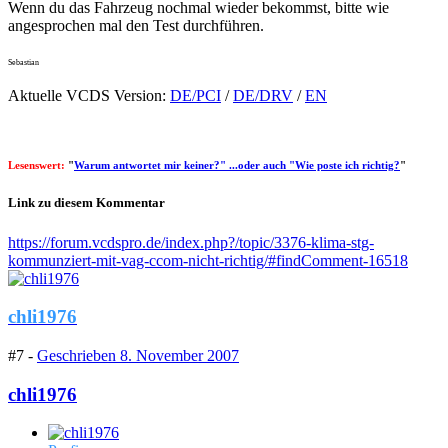
Wenn du das Fahrzeug nochmal wieder bekommst, bitte wie
angesprochen mal den Test durchführen.
Sebastian
Aktuelle VCDS Version:
DE/PCI
/
DE/DRV
/
EN
Lesenswert:
"
Warum antwortet mir keiner?" ...oder auch "Wie poste ich richtig?
"
Link zu diesem Kommentar
https://forum.vcdspro.de/index.php?/topic/3376-klima-stg-
kommunziert-mit-vag-ccom-nicht-richtig/#findComment-16518
chli1976
#7 -
Geschrieben
8. November 2007
chli1976