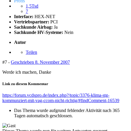
Profis
1,5Tsd
7
Interface:
HEX-NET
Vertriebspartner:
PCI
Sachkunde Airbag:
Ja
Sachkunde HV-Systeme:
Nein
Autor
Teilen
#7 -
Geschrieben
8. November 2007
Werde ich machen, Danke
Link zu diesem Kommentar
https://forum.vcdspro.de/index.php?/topic/3376-klima-stg-
kommunziert-mit-vag-ccom-nicht-richtig/#findComment-16539
Das Thema wurde aufgrund fehlender Aktivität nach 365
Tagen automatisch geschlossen.
Dieses Thema wurde nun für weitere Antworten gesperrt.