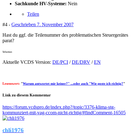
Sachkunde HV-Systeme:
Nein
Teilen
#4 -
Geschrieben
7. November 2007
Hast du ggf. die Teilenummer des problematischen Steuergerätes
parat?
Sebastian
Aktuelle VCDS Version:
DE/PCI
/
DE/DRV
/
EN
Lesenswert:
"
Warum antwortet mir keiner?" ...oder auch "Wie poste ich richtig?
"
Link zu diesem Kommentar
https://forum.vcdspro.de/index.php?/topic/3376-klima-stg-
kommunziert-mit-vag-ccom-nicht-richtig/#findComment-16505
chli1976