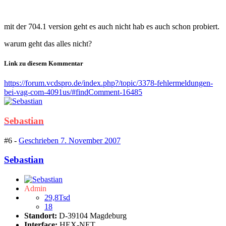
mit der 704.1 version geht es auch nicht hab es auch schon probiert.
warum geht das alles nicht?
Link zu diesem Kommentar
https://forum.vcdspro.de/index.php?/topic/3378-fehlermeldungen-
bei-vag-com-4091us/#findComment-16485
Sebastian
#6 -
Geschrieben
7. November 2007
Sebastian
Admin
29,8Tsd
18
Standort:
D-39104 Magdeburg
Interface:
HEX-NET