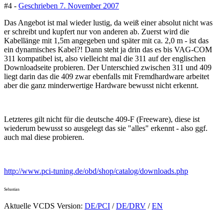
#4 -
Geschrieben
7. November 2007
Das Angebot ist mal wieder lustig, da weiß einer absolut nicht was
er schreibt und kupfert nur von anderen ab. Zuerst wird die
Kabellänge mit 1,5m angegeben und später mit ca. 2,0 m - ist das
ein dynamisches Kabel?! Dann steht ja drin das es bis VAG-COM
311 kompatibel ist, also vielleicht mal die 311 auf der englischen
Downloadseite probieren. Der Unterschied zwischen 311 und 409
liegt darin das die 409 zwar ebenfalls mit Fremdhardware arbeitet
aber die ganz minderwertige Hardware bewusst nicht erkennt.
Letzteres gilt nicht für die deutsche 409-F (Freeware), diese ist
wiederum bewusst so ausgelegt das sie "alles" erkennt - also ggf.
auch mal diese probieren.
http://www.pci-tuning.de/obd/shop/catalog/downloads.php
Sebastian
Aktuelle VCDS Version:
DE/PCI
/
DE/DRV
/
EN