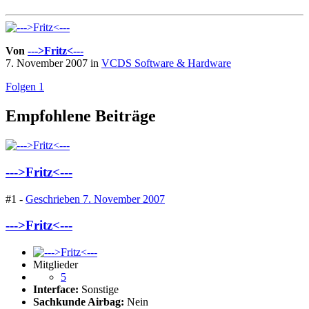
Von
--->Fritz<---
7. November 2007
in
VCDS Software & Hardware
Folgen
1
Empfohlene Beiträge
--->Fritz<---
#1 -
Geschrieben
7. November 2007
--->Fritz<---
Mitglieder
5
Interface:
Sonstige
Sachkunde Airbag:
Nein