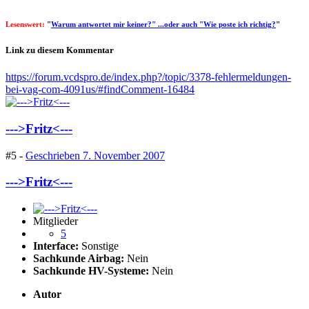
Lesenswert:
"
Warum antwortet mir keiner?" ...oder auch "Wie poste ich richtig?
"
Link zu diesem Kommentar
https://forum.vcdspro.de/index.php?/topic/3378-fehlermeldungen-
bei-vag-com-4091us/#findComment-16484
--->Fritz<---
#5 -
Geschrieben
7. November 2007
--->Fritz<---
Mitglieder
5
Interface:
Sonstige
Sachkunde Airbag:
Nein
Sachkunde HV-Systeme:
Nein
Autor