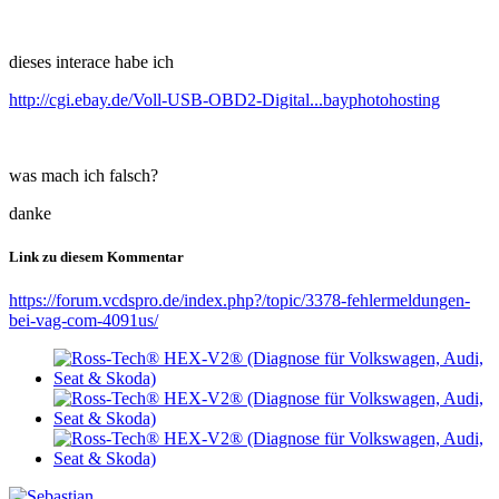
dieses interace habe ich
http://cgi.ebay.de/Voll-USB-OBD2-Digital...bayphotohosting
was mach ich falsch?
danke
Link zu diesem Kommentar
https://forum.vcdspro.de/index.php?/topic/3378-fehlermeldungen-
bei-vag-com-4091us/