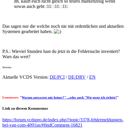
dh. kauft euch nicht gleich so teures markenzeug wenn
sowas auch geht :11: :11: :11:
Das sagen nur die welche noch nie mit ordentlichen und aktuellen
Systemen gearbeitet haben.
P.S.: Wieviel Stunden hast du jetzt in die Fehlersuche investiert?
Wars das wert?
Sebastian
Aktuelle VCDS Version:
DE/PCI
/
DE/DRV
/
EN
Lesenswert:
"
Warum antwortet mir keiner?" ...oder auch "Wie poste ich richtig?
"
Link zu diesem Kommentar
https://forum.vcdspro.de/index.php?/topic/3378-fehlermeldungen-
bei-vag-com-4091us/#findComment-16821