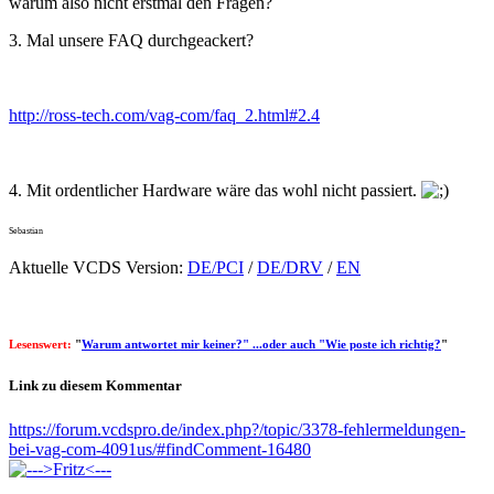
warum also nicht erstmal den Fragen?
3. Mal unsere FAQ durchgeackert?
http://ross-tech.com/vag-com/faq_2.html#2.4
4. Mit ordentlicher Hardware wäre das wohl nicht passiert.
Sebastian
Aktuelle VCDS Version:
DE/PCI
/
DE/DRV
/
EN
Lesenswert:
"
Warum antwortet mir keiner?" ...oder auch "Wie poste ich richtig?
"
Link zu diesem Kommentar
https://forum.vcdspro.de/index.php?/topic/3378-fehlermeldungen-
bei-vag-com-4091us/#findComment-16480