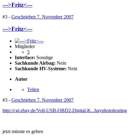
--->Fritz<---
#3 -
Geschrieben
7. November 2007
--->Fritz<---
Mitglieder
5
Interface:
Sonstige
Sachkunde Airbag:
Nein
Sachkunde HV-Systeme:
Nein
Autor
Teilen
#3 -
Geschrieben
7. November 2007
http://cgi.ebay.de/Voll-USB-OBD2-Digital-K...bayphotohosting
jetzt müsste es gehen