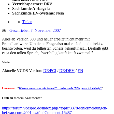
Vertriebspartner:
DRV
Sachkunde Airbag:
Ja
Sachkunde HV-Systeme:
Nein
Teilen
#6 -
Geschrieben
7. November 2007
Alles ab Version 500 und neuer arbeitet nicht mehr mit
Fremdhardware. Um deine Frage also mal einfach und direkt zu
beantworten, weil du billigsten Scheiß gekauft hast... Deshalb gibt
es ja den tollen Spruch, "wer billig kauft kauft zweimal."
Sebastian
Aktuelle VCDS Version:
DE/PCI
/
DE/DRV
/
EN
Lesenswert:
"
Warum antwortet mir keiner?" ...oder auch "Wie poste ich richtig?
"
Link zu diesem Kommentar
https://forum.vcdspro.de/index.php?/topic/3378-fehlermeldungen-
bei-vag-com-4091us/#findComment-16487