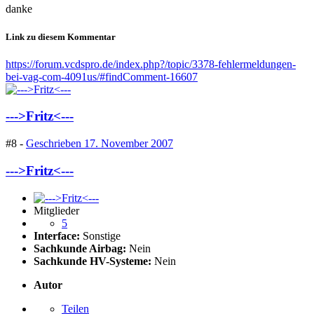
danke
Link zu diesem Kommentar
https://forum.vcdspro.de/index.php?/topic/3378-fehlermeldungen-
bei-vag-com-4091us/#findComment-16607
--->Fritz<---
#8 -
Geschrieben
17. November 2007
--->Fritz<---
Mitglieder
5
Interface:
Sonstige
Sachkunde Airbag:
Nein
Sachkunde HV-Systeme:
Nein
Autor
Teilen