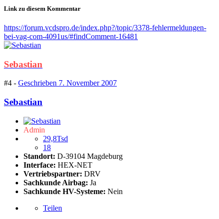
Link zu diesem Kommentar
https://forum.vcdspro.de/index.php?/topic/3378-fehlermeldungen-
bei-vag-com-4091us/#findComment-16481
Sebastian
#4 -
Geschrieben
7. November 2007
Sebastian
Admin
29,8Tsd
18
Standort:
D-39104 Magdeburg
Interface:
HEX-NET
Vertriebspartner:
DRV
Sachkunde Airbag:
Ja
Sachkunde HV-Systeme:
Nein
Teilen