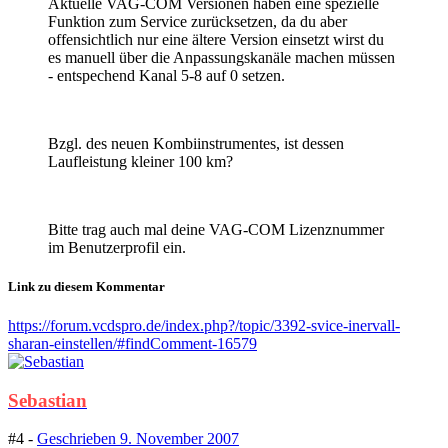
Aktuelle VAG-COM Versionen haben eine spezielle
Funktion zum Service zurücksetzen, da du aber
offensichtlich nur eine ältere Version einsetzt wirst du
es manuell über die Anpassungskanäle machen müssen
- entspechend Kanal 5-8 auf 0 setzen.
Bzgl. des neuen Kombiinstrumentes, ist dessen
Laufleistung kleiner 100 km?
Bitte trag auch mal deine VAG-COM Lizenznummer
im Benutzerprofil ein.
Link zu diesem Kommentar
https://forum.vcdspro.de/index.php?/topic/3392-svice-inervall-
sharan-einstellen/#findComment-16579
Sebastian
#4 -
Geschrieben
9. November 2007