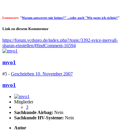
Lesenswert:
"
Warum antwortet mir keiner?" ...oder auch "Wie poste ich richtig?
"
Link zu diesem Kommentar
https://forum.vcdspro.de/index.php?/topic/3392-svice-inervall-
sharan-einstellen/#findComment-16594
mvo1
#5 -
Geschrieben
10. November 2007
mvo1
Mitglieder
3
Sachkunde Airbag:
Nein
Sachkunde HV-Systeme:
Nein
Autor