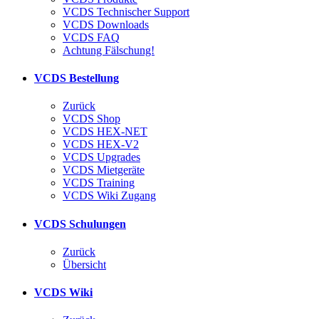
VCDS Technischer Support
VCDS Downloads
VCDS FAQ
Achtung Fälschung!
VCDS Bestellung
Zurück
VCDS Shop
VCDS HEX-NET
VCDS HEX-V2
VCDS Upgrades
VCDS Mietgeräte
VCDS Training
VCDS Wiki Zugang
VCDS Schulungen
Zurück
Übersicht
VCDS Wiki