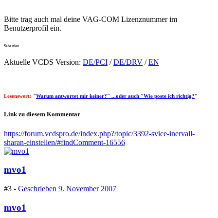
Bitte trag auch mal deine VAG-COM Lizenznummer im
Benutzerprofil ein.
Sebastian
Aktuelle VCDS Version:
DE/PCI
/
DE/DRV
/
EN
Lesenswert:
"
Warum antwortet mir keiner?" ...oder auch "Wie poste ich richtig?
"
Link zu diesem Kommentar
https://forum.vcdspro.de/index.php?/topic/3392-svice-inervall-
sharan-einstellen/#findComment-16556
mvo1
#3 -
Geschrieben
9. November 2007
mvo1