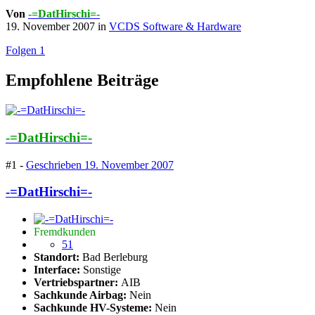
Von
-=DatHirschi=-
19. November 2007
in
VCDS Software & Hardware
Folgen
1
Empfohlene Beiträge
-=DatHirschi=-
#1 -
Geschrieben
19. November 2007
-=DatHirschi=-
Fremdkunden
51
Standort:
Bad Berleburg
Interface:
Sonstige
Vertriebspartner:
AIB
Sachkunde Airbag:
Nein
Sachkunde HV-Systeme:
Nein