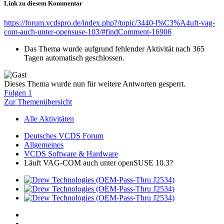
Link zu diesem Kommentar
https://forum.vcdspro.de/index.php?/topic/3440-l%C3%A4uft-vag-
com-auch-unter-opensuse-103/#findComment-16906
Das Thema wurde aufgrund fehlender Aktivität nach 365
Tagen automatisch geschlossen.
Dieses Thema wurde nun für weitere Antworten gesperrt.
Folgen
1
Zur Themenübersicht
Alle Aktivitäten
Deutsches VCDS Forum
Allgemeines
VCDS Software & Hardware
Läuft VAG-COM auch unter openSUSE 10.3?