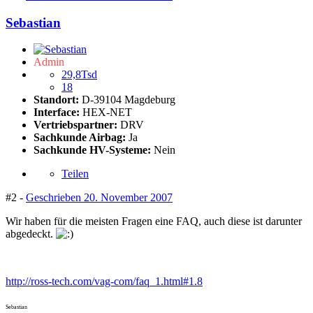
Sebastian
Admin
29,8Tsd
18
Standort:
D-39104 Magdeburg
Interface:
HEX-NET
Vertriebspartner:
DRV
Sachkunde Airbag:
Ja
Sachkunde HV-Systeme:
Nein
Teilen
#2 -
Geschrieben
20. November 2007
Wir haben für die meisten Fragen eine FAQ, auch diese ist darunter
abgedeckt.
http://ross-tech.com/vag-com/faq_1.html#1.8
Sebastian