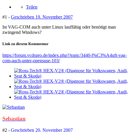
Teilen
#1 -
Geschrieben
19. November 2007
Ist VAG-COM auch unter Linux lauffähig oder benötigt man
zwingend Windows?
Link zu diesem Kommentar
https://forum.vcdspro.de/index.php?/topic/3440-l%C3%A4uft-vag-
com-auch-unter-opensuse-103/
Sebastian
#2 -
Geschrieben
20. November 2007