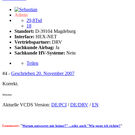
Admin
29,8Tsd
18
Standort:
D-39104 Magdeburg
Interface:
HEX-NET
Vertriebspartner:
DRV
Sachkunde Airbag:
Ja
Sachkunde HV-Systeme:
Nein
Teilen
#4 -
Geschrieben
20. November 2007
Korrekt.
Sebastian
Aktuelle VCDS Version:
DE/PCI
/
DE/DRV
/
EN
Lesenswert:
"
Warum antwortet mir keiner?" ...oder auch "Wie poste ich richtig?
"