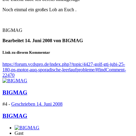
Noch einmal ein großes Lob an Euch .
BIGMAG
Bearbeitet
14. Juni 2008
von BIGMAG
Link zu diesem Kommentar
https://forum.vcdspro.de/index.php?/topic/4427-golf-gti-jubi-25-
180-ps-motor-auq-sporadische-leerlaufprobleme/#findComment-
22470
BIGMAG
#4 -
Geschrieben
14. Juni 2008
BIGMAG
Gast