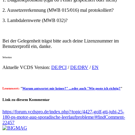
2. Aussetzererkennung (MWB 015/016) mal protokolliert?
3. Lambdalernwerte (MWB 032)?
Bei der Gelegenheit trägst bitte auch deine Lizenznummer im
Benutzerprofil ein, danke.
Sebastian
Aktuelle VCDS Version:
DE/PCI
/
DE/DRV
/
EN
Lesenswert:
"
Warum antwortet mir keiner?" ...oder auch "Wie poste ich richtig?
"
Link zu diesem Kommentar
https://forum.vcdspro.de/index.php?/topic/4427-golf-gti-jubi-25-
180-ps-motor-auq-sporadische-leerlaufprobleme/#findComment-
22457