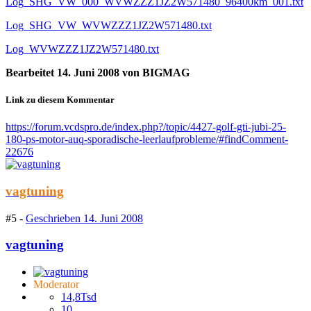
Log_SHG_VW_000_WVWZZZ1JZ2W571480_96400km_001.txt
Log_SHG_VW_WVWZZZ1JZ2W571480.txt
Log_WVWZZZ1JZ2W571480.txt
Bearbeitet
14. Juni 2008
von BIGMAG
Link zu diesem Kommentar
https://forum.vcdspro.de/index.php?/topic/4427-golf-gti-jubi-25-
180-ps-motor-auq-sporadische-leerlaufprobleme/#findComment-
22676
vagtuning
#5 -
Geschrieben
14. Juni 2008
vagtuning
Moderator
14,8Tsd
10