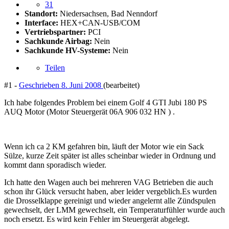
31
Standort:
Niedersachsen, Bad Nenndorf
Interface:
HEX+CAN-USB/COM
Vertriebspartner:
PCI
Sachkunde Airbag:
Nein
Sachkunde HV-Systeme:
Nein
Teilen
#1 -
Geschrieben
8. Juni 2008
(bearbeitet)
Ich habe folgendes Problem bei einem Golf 4 GTI Jubi 180 PS
AUQ Motor (Motor Steuergerät 06A 906 032 HN ) .
Wenn ich ca 2 KM gefahren bin, läuft der Motor wie ein Sack
Sülze, kurze Zeit später ist alles scheinbar wieder in Ordnung und
kommt dann sporadisch wieder.
Ich hatte den Wagen auch bei mehreren VAG Betrieben die auch
schon ihr Glück versucht haben, aber leider vergeblich.Es wurden
die Drosselklappe gereinigt und wieder angelernt alle Zündspulen
gewechselt, der LMM gewechselt, ein Temperaturfühler wurde auch
noch ersetzt. Es wird kein Fehler im Steuergerät abgelegt.