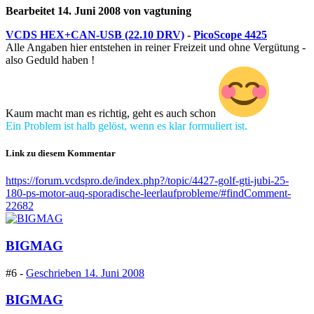
Bearbeitet
14. Juni 2008
von vagtuning
VCDS HEX+CAN-USB (22.10 DRV)
-
PicoScope 4425
Alle Angaben hier entstehen in reiner Freizeit und ohne Vergütung -
also Geduld haben !
Kaum macht man es richtig, geht es auch schon
Ein Problem ist halb gelöst, wenn es klar formuliert ist.
Link zu diesem Kommentar
https://forum.vcdspro.de/index.php?/topic/4427-golf-gti-jubi-25-
180-ps-motor-auq-sporadische-leerlaufprobleme/#findComment-
22682
BIGMAG
#6 -
Geschrieben
14. Juni 2008
BIGMAG