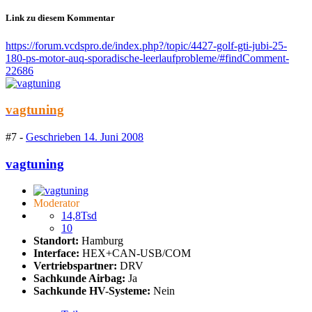
Link zu diesem Kommentar
https://forum.vcdspro.de/index.php?/topic/4427-golf-gti-jubi-25-
180-ps-motor-auq-sporadische-leerlaufprobleme/#findComment-
22686
vagtuning
#7 -
Geschrieben
14. Juni 2008
vagtuning
Moderator
14,8Tsd
10
Standort:
Hamburg
Interface:
HEX+CAN-USB/COM
Vertriebspartner:
DRV
Sachkunde Airbag:
Ja
Sachkunde HV-Systeme:
Nein