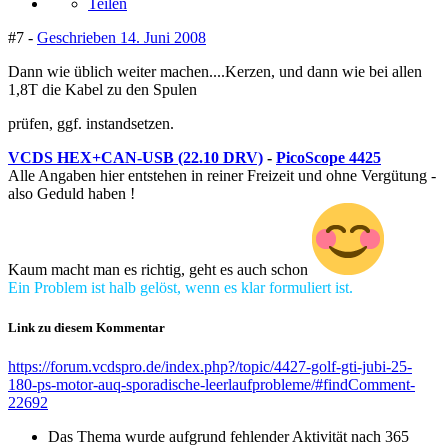
Teilen
#7 -
Geschrieben
14. Juni 2008
Dann wie üblich weiter machen....Kerzen, und dann wie bei allen
1,8T die Kabel zu den Spulen
prüfen, ggf. instandsetzen.
VCDS HEX+CAN-USB (22.10 DRV)
-
PicoScope 4425
Alle Angaben hier entstehen in reiner Freizeit und ohne Vergütung -
also Geduld haben !
Kaum macht man es richtig, geht es auch schon
Ein Problem ist halb gelöst, wenn es klar formuliert ist.
Link zu diesem Kommentar
https://forum.vcdspro.de/index.php?/topic/4427-golf-gti-jubi-25-
180-ps-motor-auq-sporadische-leerlaufprobleme/#findComment-
22692
Das Thema wurde aufgrund fehlender Aktivität nach 365