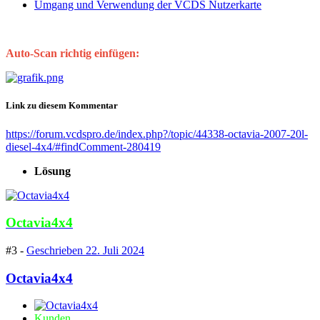
Umgang und Verwendung der VCDS Nutzerkarte
Auto-Scan richtig einfügen:
Link zu diesem Kommentar
https://forum.vcdspro.de/index.php?/topic/44338-octavia-2007-20l-
diesel-4x4/#findComment-280419
Lösung
Octavia4x4
#3 -
Geschrieben
22. Juli 2024
Octavia4x4
Kunden