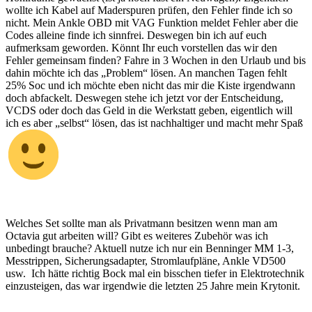
wollte ich Kabel auf Maderspuren prüfen, den Fehler finde ich so
nicht. Mein Ankle OBD mit VAG Funktion meldet Fehler aber die
Codes alleine finde ich sinnfrei. Deswegen bin ich auf euch
aufmerksam geworden. Könnt Ihr euch vorstellen das wir den
Fehler gemeinsam finden? Fahre in 3 Wochen in den Urlaub und bis
dahin möchte ich das „Problem“ lösen. An manchen Tagen fehlt
25% Soc und ich möchte eben nicht das mir die Kiste irgendwann
doch abfackelt. Deswegen stehe ich jetzt vor der Entscheidung,
VCDS oder doch das Geld in die Werkstatt geben, eigentlich will
ich es aber „selbst“ lösen, das ist nachhaltiger und macht mehr Spaß
Welches Set sollte man als Privatmann besitzen wenn man am
Octavia gut arbeiten will? Gibt es weiteres Zubehör was ich
unbedingt brauche? Aktuell nutze ich nur ein Benninger MM 1-3,
Messtrippen, Sicherungsadapter, Stromlaufpläne, Ankle VD500
usw. Ich hätte richtig Bock mal ein bisschen tiefer in Elektrotechnik
einzusteigen, das war irgendwie die letzten 25 Jahre mein Krytonit.