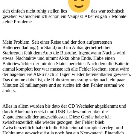
sich einfach nicht ruhig stellen lies
das war technisch
gesehen wahrscheinlich schon ein Vaupax! Aber es gab 7 Monate
keine Probleme.
Mein Problem. Seit einer Reise und der dort aufgetretenen
Batterieentladung (im Stand) und im Anhängerbetrieb bei
Starkregen fehlt dem Auto die Busruhe. Irgendwann Nachts wird
etwas Nachtaktiv und nimmt Akku ohne Ende. Habe einen
Batteriewächter der mir den Status berichtet. Nach dem die Batterie
einmal komplett leer war musste ich alle Fehler löschen, sonst wäre
der nagelneuere Akku nach 2 Tagen wieder tiefenentladen gewesen.
Das dumme dabei ist, die Ruhestrommessung zeigt nach ein paar
Minuten 20 milliampere und so suchte ich den Fehler erstmal wo
anders.
Alles in allem wurden bis dato der CD Wechsler abgeklemmt und
durch Bluetooth ersetzt und USB Ladewandler über die
Zigatettenanzünder angeschlossen. Diese Geräte habe ich
zwischenzeitlich alle wieder gezogen, der Fehler blieb.
Zwischenzeitlich habe ich die Kiste einmal komplett zerlegt und
Hohlräume gewachst (ist ja noch fast ein Neuwagen). Eigentlich