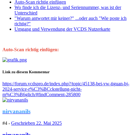
Auto-Scan richtig einfügen
Wo finde ich die Lizenz- und Seriennummer, was ist der
Unterschied
"Warum antwortet mir keiner?" ...oder auch "Wie poste ich
richtig?"
Umgang und Verwendung der VCDS Nutzerkarte
Auto-Scan richtig einfügen:
Link zu diesem Kommentar
https://forum.vcdspro.de/index.php?/topic/45138-bei-vw-tiguan-bj-
2024-service-r%C3%BCckstellung-nicht-
m%C3%B6glich/#findComment-285800
nirvananils
#4 -
Geschrieben
22. Mai 2025
nirvananils