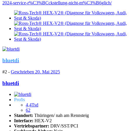
2024-service-r%C3%BCckstellung-nicht-m%C3%B6glich/
bluetdi
#2 -
Geschrieben
20. Mai 2025
bluetdi
Profis
4,4Tsd
62
Standort:
Thüringen/ nah am Rennsteig
Interface:
HEX-V2
Vertriebspartner:
DRV/SST/PCI