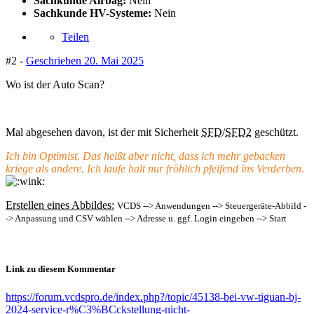
Sachkunde Airbag:
Nein
Sachkunde HV-Systeme:
Nein
Teilen
#2 -
Geschrieben
20. Mai 2025
Wo ist der Auto Scan?
Mal abgesehen davon, ist der mit Sicherheit
SFD
/
SFD2
geschützt.
Ich bin Optimist. Das heißt aber nicht, dass ich mehr gebacken
kriege als andere. Ich laufe halt nur fröhlich pfeifend ins Verderben.
Erstellen eines Abbildes:
VCDS --> Anwendungen --> Steuergeräte-Abbild -
-> Anpassung und CSV wählen --> Adresse u. ggf. Login eingeben --> Start
Link zu diesem Kommentar
https://forum.vcdspro.de/index.php?/topic/45138-bei-vw-tiguan-bj-
2024-service-r%C3%BCckstellung-nicht-