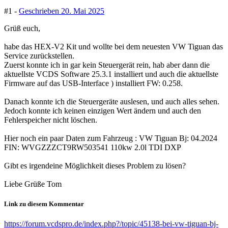
#1 -
Geschrieben
20. Mai 2025
Grüß euch,
habe das HEX-V2 Kit und wollte bei dem neuesten VW Tiguan das
Service zurückstellen.
Zuerst konnte ich in gar kein Steuergerät rein, hab aber dann die
aktuellste VCDS Software 25.3.1 installiert und auch die aktuellste
Firmware auf das USB-Interface ) installiert FW: 0.258.
Danach konnte ich die Steuergeräte auslesen, und auch alles sehen.
Jedoch konnte ich keinen einzigen Wert ändern und auch den
Fehlerspeicher nicht löschen.
Hier noch ein paar Daten zum Fahrzeug : VW Tiguan Bj: 04.2024
FIN: WVGZZZCT9RW503541 110kw 2.0l TDI DXP
Gibt es irgendeine Möglichkeit dieses Problem zu lösen?
Liebe Grüße Tom
Link zu diesem Kommentar
https://forum.vcdspro.de/index.php?/topic/45138-bei-vw-tiguan-bj-