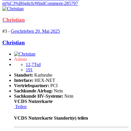
m%C3%B6glich/#findComment-285797
Christian
#3 -
Geschrieben
20. Mai 2025
Christian
Admin
12,7Tsd
191
Standort:
Karlsruhe
Interface:
HEX-NET
Vertriebspartner:
PCI
Sachkunde Airbag:
Nein
Sachkunde HV-Systeme:
Nein
VCDS Nutzerkarte
Teilen
VCDS Nutzerkarte Standort(e) teilen