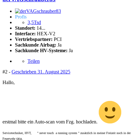
Profis
3,5Tsd
Standort:
14...
Interface:
HEX-V2
Vertriebspartner:
PCI
Sachkunde Airbag:
Ja
Sachkunde HV-Systeme:
Ja
Teilen
#2 -
Geschrieben
31. August 2025
Hallo,
erstmal bitte ein Auto-scan vom Fzg. hochladen.
Servicetechniker, HVT, " never touch a running system " zusätzlich in meiner Freizeit noch in der
Feuerwehr tätig.