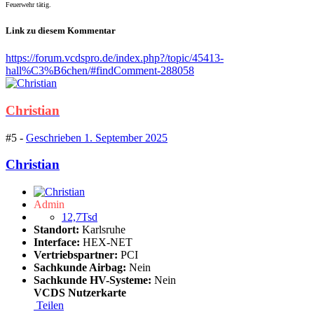
Feuerwehr tätig.
Link zu diesem Kommentar
https://forum.vcdspro.de/index.php?/topic/45413-
hall%C3%B6chen/#findComment-288058
Christian
#5 -
Geschrieben
1. September 2025
Christian
Admin
12,7Tsd
Standort:
Karlsruhe
Interface:
HEX-NET
Vertriebspartner:
PCI
Sachkunde Airbag:
Nein
Sachkunde HV-Systeme:
Nein
VCDS Nutzerkarte
Teilen