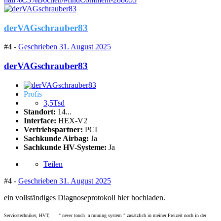
derVAGschrauber83
#4 -
Geschrieben
31. August 2025
derVAGschrauber83
Profis
3,5Tsd
Standort:
14...
Interface:
HEX-V2
Vertriebspartner:
PCI
Sachkunde Airbag:
Ja
Sachkunde HV-Systeme:
Ja
Teilen
#4 -
Geschrieben
31. August 2025
ein vollständiges Diagnoseprotokoll hier hochladen.
Servicetechniker, HVT, " never touch a running system " zusätzlich in meiner Freizeit noch in der