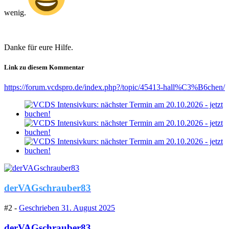
wenig.
Danke für eure Hilfe.
Link zu diesem Kommentar
https://forum.vcdspro.de/index.php?/topic/45413-hall%C3%B6chen/
derVAGschrauber83
#2 -
Geschrieben
31. August 2025
derVAGschrauber83