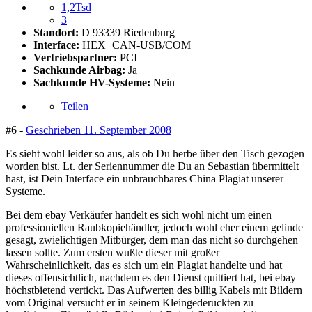
1,2Tsd
3
Standort:
D 93339 Riedenburg
Interface:
HEX+CAN-USB/COM
Vertriebspartner:
PCI
Sachkunde Airbag:
Ja
Sachkunde HV-Systeme:
Nein
Teilen
#6 -
Geschrieben
11. September 2008
Es sieht wohl leider so aus, als ob Du herbe über den Tisch gezogen
worden bist. Lt. der Seriennummer die Du an Sebastian übermittelt
hast, ist Dein Interface ein unbrauchbares China Plagiat unserer
Systeme.
Bei dem ebay Verkäufer handelt es sich wohl nicht um einen
professioniellen Raubkopiehändler, jedoch wohl eher einem gelinde
gesagt, zwielichtigen Mitbürger, dem man das nicht so durchgehen
lassen sollte. Zum ersten wußte dieser mit großer
Wahrscheinlichkeit, das es sich um ein Plagiat handelte und hat
dieses offensichtlich, nachdem es den Dienst quittiert hat, bei ebay
höchstbietend vertickt. Das Aufwerten des billig Kabels mit Bildern
vom Original versucht er in seinem Kleingederuckten zu