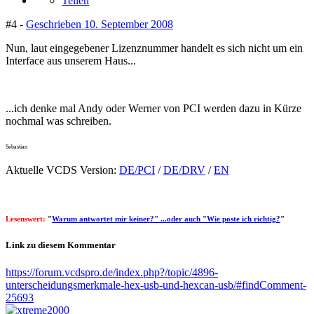
Teilen
#4 -
Geschrieben
10. September 2008
Nun, laut eingegebener Lizenznummer handelt es sich nicht um ein
Interface aus unserem Haus...
...ich denke mal Andy oder Werner von PCI werden dazu in Kürze
nochmal was schreiben.
Sebastian
Aktuelle VCDS Version:
DE/PCI
/
DE/DRV
/
EN
Lesenswert:
"
Warum antwortet mir keiner?" ...oder auch "Wie poste ich richtig?
"
Link zu diesem Kommentar
https://forum.vcdspro.de/index.php?/topic/4896-
unterscheidungsmerkmale-hex-usb-und-hexcan-usb/#findComment-
25693