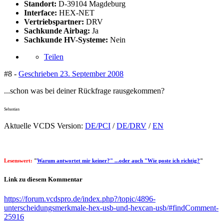
Standort:
D-39104 Magdeburg
Interface:
HEX-NET
Vertriebspartner:
DRV
Sachkunde Airbag:
Ja
Sachkunde HV-Systeme:
Nein
Teilen
#8 -
Geschrieben
23. September 2008
...schon was bei deiner Rückfrage rausgekommen?
Sebastian
Aktuelle VCDS Version:
DE/PCI
/
DE/DRV
/
EN
Lesenswert:
"
Warum antwortet mir keiner?" ...oder auch "Wie poste ich richtig?
"
Link zu diesem Kommentar
https://forum.vcdspro.de/index.php?/topic/4896-
unterscheidungsmerkmale-hex-usb-und-hexcan-usb/#findComment-
25916