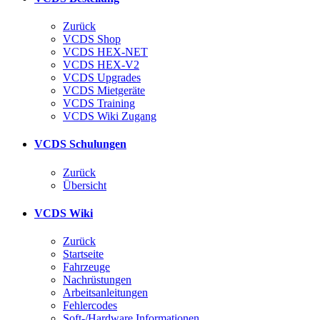
Zurück
VCDS Shop
VCDS HEX-NET
VCDS HEX-V2
VCDS Upgrades
VCDS Mietgeräte
VCDS Training
VCDS Wiki Zugang
VCDS Schulungen
Zurück
Übersicht
VCDS Wiki
Zurück
Startseite
Fahrzeuge
Nachrüstungen
Arbeitsanleitungen
Fehlercodes
Soft-/Hardware Informationen