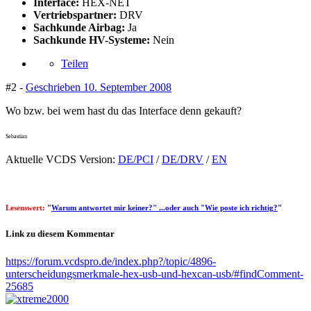
Interface:
HEX-NET
Vertriebspartner:
DRV
Sachkunde Airbag:
Ja
Sachkunde HV-Systeme:
Nein
Teilen
#2 -
Geschrieben
10. September 2008
Wo bzw. bei wem hast du das Interface denn gekauft?
Sebastian
Aktuelle VCDS Version:
DE/PCI
/
DE/DRV
/
EN
Lesenswert:
"
Warum antwortet mir keiner?" ...oder auch "Wie poste ich richtig?
"
Link zu diesem Kommentar
https://forum.vcdspro.de/index.php?/topic/4896-
unterscheidungsmerkmale-hex-usb-und-hexcan-usb/#findComment-
25685