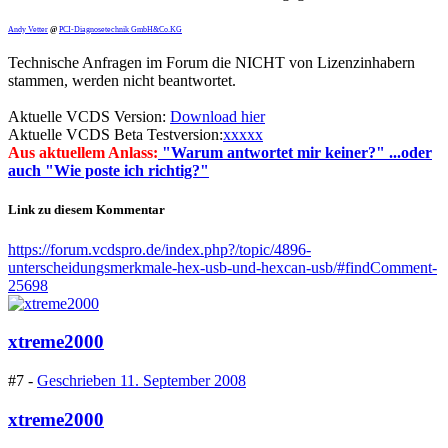
Andy Vetter
@
PCI-Diagnosetechnik GmbH&Co.KG
Technische Anfragen im Forum die NICHT von Lizenzinhabern
stammen, werden nicht beantwortet.
Aktuelle VCDS Version:
Download hier
Aktuelle VCDS Beta Testversion:
xxxxx
Aus aktuellem Anlass:
"Warum antwortet mir keiner?" ...oder
auch "Wie poste ich richtig?"
Link zu diesem Kommentar
https://forum.vcdspro.de/index.php?/topic/4896-
unterscheidungsmerkmale-hex-usb-und-hexcan-usb/#findComment-
25698
xtreme2000
#7 -
Geschrieben
11. September 2008
xtreme2000