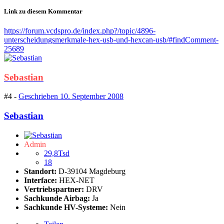
Link zu diesem Kommentar
https://forum.vcdspro.de/index.php?/topic/4896-
unterscheidungsmerkmale-hex-usb-und-hexcan-usb/#findComment-
25689
Sebastian
#4 -
Geschrieben
10. September 2008
Sebastian
Admin
29,8Tsd
18
Standort:
D-39104 Magdeburg
Interface:
HEX-NET
Vertriebspartner:
DRV
Sachkunde Airbag:
Ja
Sachkunde HV-Systeme:
Nein