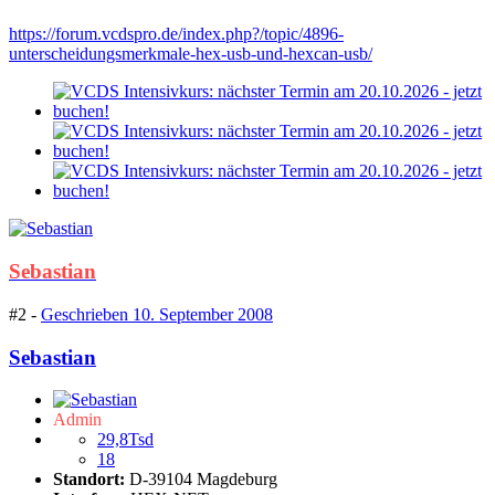
https://forum.vcdspro.de/index.php?/topic/4896-
unterscheidungsmerkmale-hex-usb-und-hexcan-usb/
Sebastian
#2 -
Geschrieben
10. September 2008
Sebastian
Admin
29,8Tsd
18
Standort:
D-39104 Magdeburg