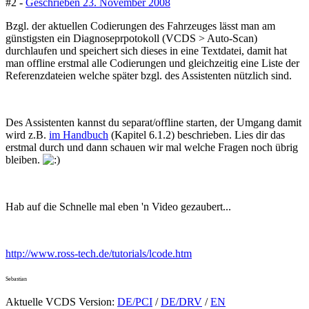
#2 -
Geschrieben
23. November 2008
Bzgl. der aktuellen Codierungen des Fahrzeuges lässt man am
günstigsten ein Diagnoseprpotokoll (VCDS > Auto-Scan)
durchlaufen und speichert sich dieses in eine Textdatei, damit hat
man offline erstmal alle Codierungen und gleichzeitig eine Liste der
Referenzdateien welche später bzgl. des Assistenten nützlich sind.
Des Assistenten kannst du separat/offline starten, der Umgang damit
wird z.B.
im Handbuch
(Kapitel 6.1.2) beschrieben. Lies dir das
erstmal durch und dann schauen wir mal welche Fragen noch übrig
bleiben.
Hab auf die Schnelle mal eben 'n Video gezaubert...
http://www.ross-tech.de/tutorials/lcode.htm
Sebastian
Aktuelle VCDS Version:
DE/PCI
/
DE/DRV
/
EN