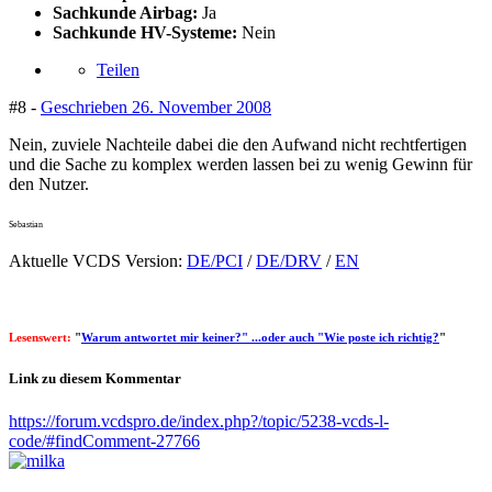
Sachkunde Airbag:
Ja
Sachkunde HV-Systeme:
Nein
Teilen
#8 -
Geschrieben
26. November 2008
Nein, zuviele Nachteile dabei die den Aufwand nicht rechtfertigen
und die Sache zu komplex werden lassen bei zu wenig Gewinn für
den Nutzer.
Sebastian
Aktuelle VCDS Version:
DE/PCI
/
DE/DRV
/
EN
Lesenswert:
"
Warum antwortet mir keiner?" ...oder auch "Wie poste ich richtig?
"
Link zu diesem Kommentar
https://forum.vcdspro.de/index.php?/topic/5238-vcds-l-
code/#findComment-27766