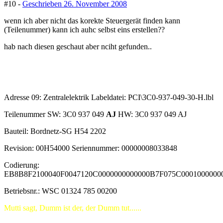
#10 -
Geschrieben
26. November 2008
wenn ich aber nicht das korekte Steuergerät finden kann
(Teilenummer) kann ich auhc selbst eins erstellen??
hab nach diesen geschaut aber nciht gefunden..
Adresse 09: Zentralelektrik Labeldatei: PCI\3C0-937-049-30-H.lbl
Teilenummer SW: 3C0 937 049
AJ
HW: 3C0 937 049 AJ
Bauteil: Bordnetz-SG H54 2202
Revision: 00H54000 Seriennummer: 00000008033848
Codierung:
EB8B8F2100040F0047120C0000000000000B7F075C0001000000
Betriebsnr.: WSC 01324 785 00200
Mutti sagt, Dumm ist der, der Dumm tut......