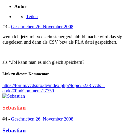
Autor
Teilen
#3 -
Geschrieben
26. November 2008
wenn ich jetzt mit vcds ein steuergerätabbild mache wird das stg
ausgelesen und dann als CSV bzw als PLA datei gespeichert.
als *.lbl kann man es nich gleich speichern?
Link zu diesem Kommentar
https://forum.vcdspro.de/index.php?/topic/5238-vcds-l-
code/#findComment-27759
Sebastian
#4 -
Geschrieben
26. November 2008
Sebastian