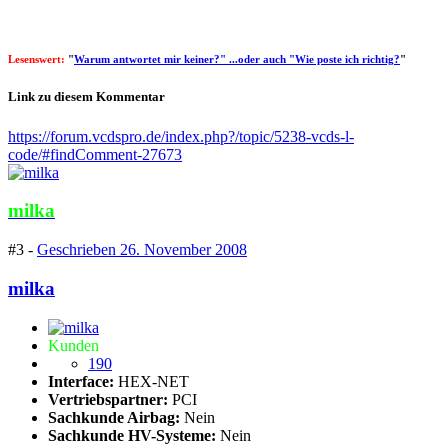
Lesenswert:
"
Warum antwortet mir keiner?" ...oder auch "Wie poste ich richtig?
"
Link zu diesem Kommentar
https://forum.vcdspro.de/index.php?/topic/5238-vcds-l-
code/#findComment-27673
milka
#3 -
Geschrieben
26. November 2008
milka
Kunden
190
Interface:
HEX-NET
Vertriebspartner:
PCI
Sachkunde Airbag:
Nein
Sachkunde HV-Systeme:
Nein