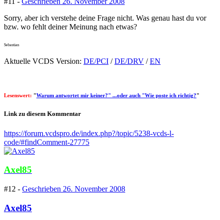
#11 -
Geschrieben
26. November 2008
Sorry, aber ich verstehe deine Frage nicht. Was genau hast du vor
bzw. wo fehlt deiner Meinung nach etwas?
Sebastian
Aktuelle VCDS Version:
DE/PCI
/
DE/DRV
/
EN
Lesenswert:
"
Warum antwortet mir keiner?" ...oder auch "Wie poste ich richtig?
"
Link zu diesem Kommentar
https://forum.vcdspro.de/index.php?/topic/5238-vcds-l-
code/#findComment-27775
Axel85
#12 -
Geschrieben
26. November 2008
Axel85