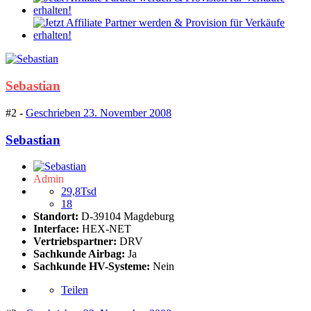
Sebastian
#2 -
Geschrieben
23. November 2008
Sebastian
Admin
29,8Tsd
18
Standort:
D-39104 Magdeburg
Interface:
HEX-NET
Vertriebspartner:
DRV
Sachkunde Airbag:
Ja
Sachkunde HV-Systeme:
Nein
Teilen