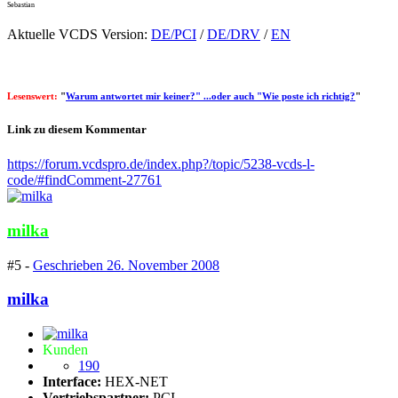
Sebastian
Aktuelle VCDS Version:
DE/PCI
/
DE/DRV
/
EN
Lesenswert:
"
Warum antwortet mir keiner?" ...oder auch "Wie poste ich richtig?
"
Link zu diesem Kommentar
https://forum.vcdspro.de/index.php?/topic/5238-vcds-l-
code/#findComment-27761
milka
#5 -
Geschrieben
26. November 2008
milka
Kunden
190
Interface:
HEX-NET
Vertriebspartner:
PCI