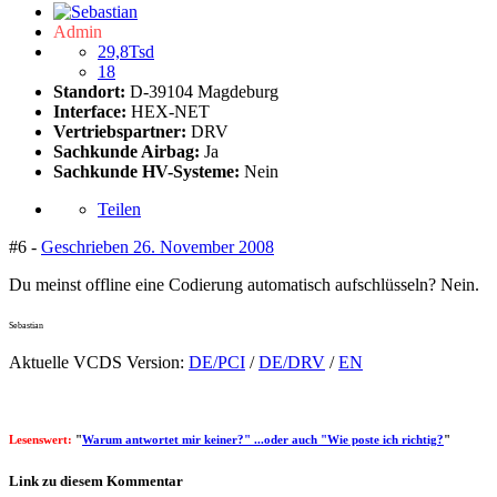
Admin
29,8Tsd
18
Standort:
D-39104 Magdeburg
Interface:
HEX-NET
Vertriebspartner:
DRV
Sachkunde Airbag:
Ja
Sachkunde HV-Systeme:
Nein
Teilen
#6 -
Geschrieben
26. November 2008
Du meinst offline eine Codierung automatisch aufschlüsseln? Nein.
Sebastian
Aktuelle VCDS Version:
DE/PCI
/
DE/DRV
/
EN
Lesenswert:
"
Warum antwortet mir keiner?" ...oder auch "Wie poste ich richtig?
"
Link zu diesem Kommentar