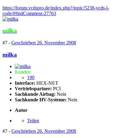
https://forum.vcdspro.de/index.php?/topic/5238-vcds-l-
code/#findComment-27763
milka
#7 -
Geschrieben
26. November 2008
milka
Kunden
190
Interface:
HEX-NET
Vertriebspartner:
PCI
Sachkunde Airbag:
Nein
Sachkunde HV-Systeme:
Nein
Autor
Teilen
#7 -
Geschrieben
26. November 2008