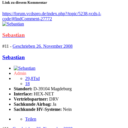
Link zu diesem Kommentar
https://forum.vcdspro.de/index.php?/topic/5238-vcds-l-
code/#findComment-27772
Sebastian
#11 -
Geschrieben
26. November 2008
Sebastian
Admin
29,8Tsd
18
Standort:
D-39104 Magdeburg
Interface:
HEX-NET
Vertriebspartner:
DRV
Sachkunde Airbag:
Ja
Sachkunde HV-Systeme:
Nein
Teilen