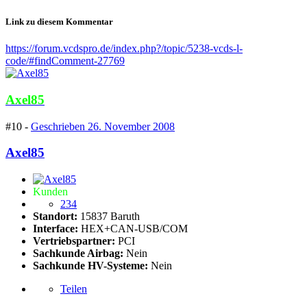
Link zu diesem Kommentar
https://forum.vcdspro.de/index.php?/topic/5238-vcds-l-
code/#findComment-27769
Axel85
#10 -
Geschrieben
26. November 2008
Axel85
Kunden
234
Standort:
15837 Baruth
Interface:
HEX+CAN-USB/COM
Vertriebspartner:
PCI
Sachkunde Airbag:
Nein
Sachkunde HV-Systeme:
Nein
Teilen