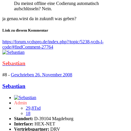
Du meinst offline eine Codierung automatisch
aufschlüsseln? Nein.
ja genau.wirst da in zukunft was geben?
Link zu diesem Kommentar
https://forum.vcdspro.de/index.php?/topic/5238-vcds-l-
code/#findComment-27764
Sebastian
#8 -
Geschrieben
26. November 2008
Sebastian
Admin
29,8Tsd
18
Standort:
D-39104 Magdeburg
Interface:
HEX-NET
Vertriebspartner:
DRV