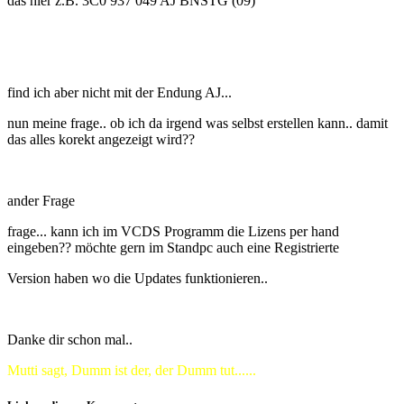
das hier z.B. 3C0 937 049 AJ BNSTG (09)
find ich aber nicht mit der Endung AJ...
nun meine frage.. ob ich da irgend was selbst erstellen kann.. damit
das alles korekt angezeigt wird??
ander Frage
frage... kann ich im VCDS Programm die Lizens per hand
eingeben?? möchte gern im Standpc auch eine Registrierte
Version haben wo die Updates funktionieren..
Danke dir schon mal..
Mutti sagt, Dumm ist der, der Dumm tut......