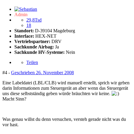
Admin
29,8Tsd
18
Standort:
D-39104 Magdeburg
Interface:
HEX-NET
Vertriebspartner:
DRV
Sachkunde Airbag:
Ja
Sachkunde HV-Systeme:
Nein
Teilen
#4 -
Geschrieben
26. November 2008
Eine Labeldatei (LBL/CLB) wird manuell erstellt, sprich wir geben
darin Informationen zum Steuergerät an aber wenn das Steuergerät
uns diese selbstständig geben würde bräuchten wir keine.
Macht Sinn?
Was genau willst du denn versuchen, versteh gerade nicht was du
vor hast.