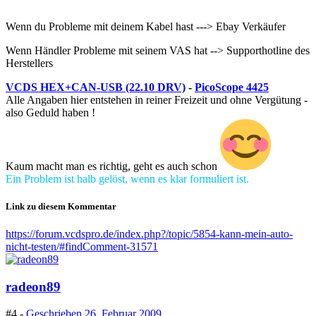
Wenn du Probleme mit deinem Kabel hast ---> Ebay Verkäufer
Wenn Händler Probleme mit seinem VAS hat --> Supporthotline des
Herstellers
VCDS HEX+CAN-USB (22.10 DRV)
-
PicoScope 4425
Alle Angaben hier entstehen in reiner Freizeit und ohne Vergütung -
also Geduld haben !
Kaum macht man es richtig, geht es auch schon
Ein Problem ist halb gelöst, wenn es klar formuliert ist.
Link zu diesem Kommentar
https://forum.vcdspro.de/index.php?/topic/5854-kann-mein-auto-
nicht-testen/#findComment-31571
radeon89
#4 -
Geschrieben
26. Februar 2009