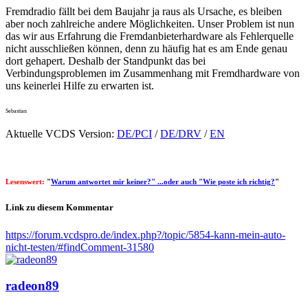
Fremdradio fällt bei dem Baujahr ja raus als Ursache, es bleiben
aber noch zahlreiche andere Möglichkeiten. Unser Problem ist nun
das wir aus Erfahrung die Fremdanbieterhardware als Fehlerquelle
nicht ausschließen können, denn zu häufig hat es am Ende genau
dort gehapert. Deshalb der Standpunkt das bei
Verbindungsproblemen im Zusammenhang mit Fremdhardware von
uns keinerlei Hilfe zu erwarten ist.
Sebastian
Aktuelle VCDS Version:
DE/PCI
/
DE/DRV
/
EN
Lesenswert:
"
Warum antwortet mir keiner?" ...oder auch "Wie poste ich richtig?
"
Link zu diesem Kommentar
https://forum.vcdspro.de/index.php?/topic/5854-kann-mein-auto-
nicht-testen/#findComment-31580
radeon89