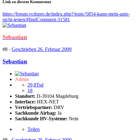
Link zu diesem Kommentar
https://forum.vcdspro.de/index.php?/topic/5854-kann-mein-auto-
nicht-testen/#findComment-31581
Sebastian
#8 -
Geschrieben
26. Februar 2009
Sebastian
Admin
29,8Tsd
18
Standort:
D-39104 Magdeburg
Interface:
HEX-NET
Vertriebspartner:
DRV
Sachkunde Airbag:
Ja
Sachkunde HV-Systeme:
Nein
Teilen
#8 -
Geschrieben
26. Februar 2009