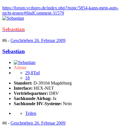
https://forum.vcdspro.de/index.php?/topic/5854-kann-mein-auto-
nicht-testen/#findComment-31579
Sebastian
#6 -
Geschrieben
26. Februar 2009
Sebastian
Admin
29,8Tsd
18
Standort:
D-39104 Magdeburg
Interface:
HEX-NET
Vertriebspartner:
DRV
Sachkunde Airbag:
Ja
Sachkunde HV-Systeme:
Nein
Teilen
#6 -
Geschrieben
26. Februar 2009