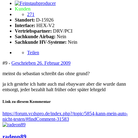
Kunden
271
Standort:
D-15926
Interface:
HEX-V2
Vertriebspartner:
DRV/PCI
Sachkunde Airbag:
Nein
Sachkunde HV-Systeme:
Nein
Teilen
#9 -
Geschrieben
26. Februar 2009
meinst du sebastian schreibt das ohne grund?
ja ich gestehe ich hatte auch mal ebayware aber die wurde dann
entsorgt, jeder bezahlt halt früher oder später lehrgeld
Link zu diesem Kommentar
https://forum.vcdspro.de/index.php?/topic/5854-kann-mein-auto-
nicht-testen/#findComment-31583
radeon89