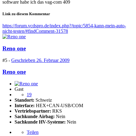
software habe ich das vag-com 409
Link zu diesem Kommentar
https://forum.vcdspro.de/index.php?/topic/5854-kann-mein-auto-
nicht-testen/#findComment-31578
Reno one
#5 -
Geschrieben
26. Februar 2009
Reno one
Gast
19
Standort:
Schweiz
Interface:
HEX+CAN-USB/COM
Vertriebspartner:
RKS
Sachkunde Airbag:
Nein
Sachkunde HV-Systeme:
Nein
Teilen