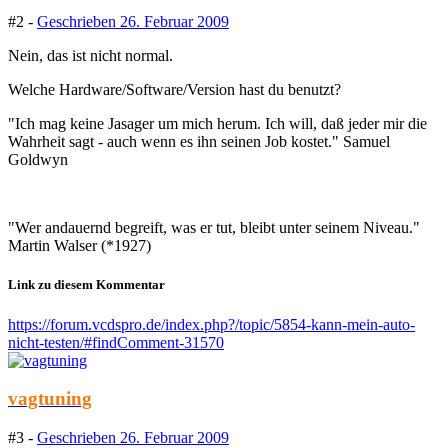
#2 -
Geschrieben
26. Februar 2009
Nein, das ist nicht normal.
Welche Hardware/Software/Version hast du benutzt?
"Ich mag keine Jasager um mich herum. Ich will, daß jeder mir die
Wahrheit sagt - auch wenn es ihn seinen Job kostet." Samuel
Goldwyn
"Wer andauernd begreift, was er tut, bleibt unter seinem Niveau."
Martin Walser (*1927)
Link zu diesem Kommentar
https://forum.vcdspro.de/index.php?/topic/5854-kann-mein-auto-
nicht-testen/#findComment-31570
vagtuning
#3 -
Geschrieben
26. Februar 2009