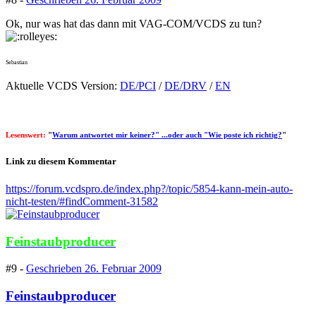
Ok, nur was hat das dann mit VAG-COM/VCDS zu tun?
Sebastian
Aktuelle VCDS Version:
DE/PCI
/
DE/DRV
/
EN
Lesenswert:
"
Warum antwortet mir keiner?" ...oder auch "Wie poste ich richtig?
"
Link zu diesem Kommentar
https://forum.vcdspro.de/index.php?/topic/5854-kann-mein-auto-
nicht-testen/#findComment-31582
Feinstaubproducer
#9 -
Geschrieben
26. Februar 2009
Feinstaubproducer