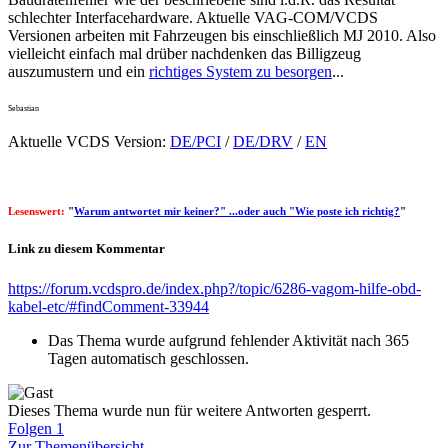
schlechter Interfacehardware. Aktuelle VAG-COM/VCDS
Versionen arbeiten mit Fahrzeugen bis einschließlich MJ 2010. Also
vielleicht einfach mal drüber nachdenken das Billigzeug
auszumustern und ein
richtiges System zu besorgen
...
Sebastian
Aktuelle VCDS Version:
DE/PCI
/
DE/DRV
/
EN
Lesenswert:
"
Warum antwortet mir keiner?" ...oder auch "Wie poste ich richtig?
"
Link zu diesem Kommentar
https://forum.vcdspro.de/index.php?/topic/6286-vagom-hilfe-obd-
kabel-etc/#findComment-33944
Das Thema wurde aufgrund fehlender Aktivität nach 365
Tagen automatisch geschlossen.
Dieses Thema wurde nun für weitere Antworten gesperrt.
Folgen
1
Zur Themenübersicht