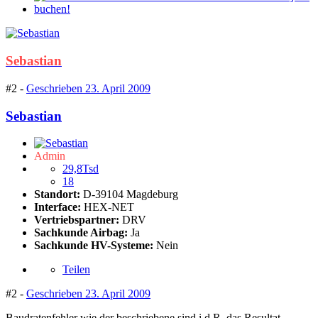
Sebastian
#2 -
Geschrieben
23. April 2009
Sebastian
Admin
29,8Tsd
18
Standort:
D-39104 Magdeburg
Interface:
HEX-NET
Vertriebspartner:
DRV
Sachkunde Airbag:
Ja
Sachkunde HV-Systeme:
Nein
Teilen
#2 -
Geschrieben
23. April 2009
Baudratenfehler wie der beschriebene sind i.d.R. das Resultat