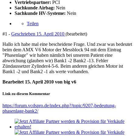
Vertriebspartner:
PCI
Sachkunde Airbag:
Nein
Sachkunde HV-Systeme:
Nein
Teilen
#1 -
Geschrieben
15. April 2010
(bearbeitet)
Hallo ich habe mal eine bescheidene Frage. Und zwar was bedeutet
beim dem AMX V6 Motor der Messblock 94 mit dem Eintrag
"Phasenlage" wir haben nämlich bei unserem Patient eine
abweichung (glauben wir) Bank1 -2 Bank2 -13. Fehler
Zündaussetzer Zylinder4-5-6. Beim anderen gleichen Motor ist
Bank1 -2 und Bank2 -1 als werte vorhanden.
Bearbeitet
15. April 2010
von big v6
Link zu diesem Kommentar
https://forum.vcdspro.de/index.php?/topic/9207-bedeutung-
phasenlage-bank2/