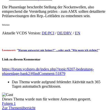
Die Phasenlage beschreibt Stellung der Nockenwellen, also
entsprechend die Verstellung prüfen - zum AMX sollten detaillierte
Prüfanweisungen den Rep.-Leitfäden zu entnehmen sein.
Sebastian
Aktuelle VCDS Version:
DE/PCI
/
DE/DRV
/
EN
Lesenswert:
"
Warum antwortet mir keiner?" ...oder auch "Wie poste ich richtig?
"
Link zu diesem Kommentar
https://forum.vcdspro.de/index.php?/topic/9207-bedeutung-
phasenlage-bank2/#findComment-51879
Das Thema wurde aufgrund fehlender Aktivität nach 365
Tagen automatisch geschlossen.
Dieses Thema wurde nun für weitere Antworten gesperrt.
Folgen
1
Zur Themenübersicht