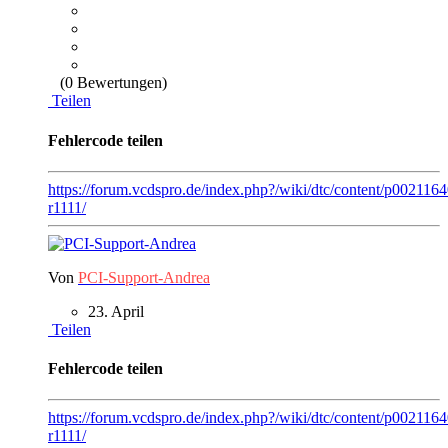
(0 Bewertungen)
Teilen
Fehlercode teilen
https://forum.vcdspro.de/index.php?/wiki/dtc/content/p00211
r1111/
Von
PCI-Support-Andrea
23. April
Teilen
Fehlercode teilen
https://forum.vcdspro.de/index.php?/wiki/dtc/content/p00211
r1111/