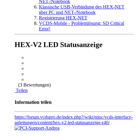
NET-/Notebook
Klassische USB-Verbindung des HEX-NET
über PC und NET-/Notebook
Registrierung HEX-NET
VCDS-Mobile - Problemlösung: SD Critical
Error!
HEX-V2 LED Statusanzeige
(3 Bewertungen)
Teilen
Information teilen
https://forum.vcdspro.de/index.php?/wiki/misc/vcds-interface-
anleitungen/content/hex-v2-led-statusanzeige-r40/