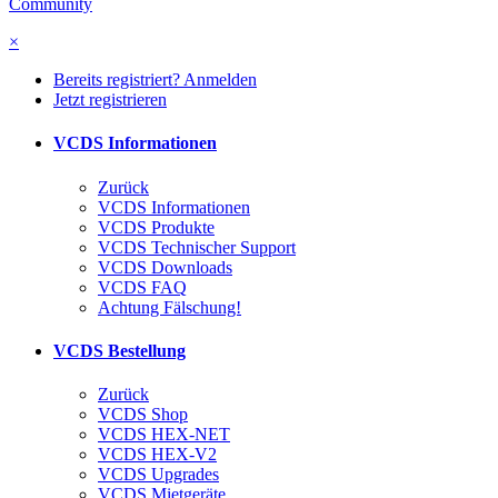
Community
×
Bereits registriert? Anmelden
Jetzt registrieren
VCDS Informationen
Zurück
VCDS Informationen
VCDS Produkte
VCDS Technischer Support
VCDS Downloads
VCDS FAQ
Achtung Fälschung!
VCDS Bestellung
Zurück
VCDS Shop
VCDS HEX-NET
VCDS HEX-V2
VCDS Upgrades
VCDS Mietgeräte