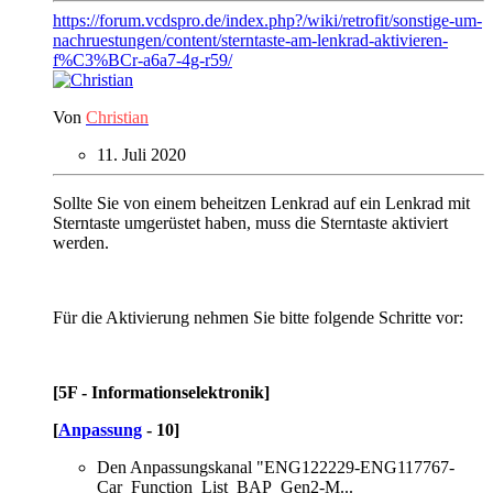
https://forum.vcdspro.de/index.php?/wiki/retrofit/sonstige-um-
nachruestungen/content/sterntaste-am-lenkrad-aktivieren-
f%C3%BCr-a6a7-4g-r59/
Von
Christian
11. Juli 2020
Sollte Sie von einem beheitzen Lenkrad auf ein Lenkrad mit
Sterntaste umgerüstet haben, muss die Sterntaste aktiviert
werden.
Für die Aktivierung nehmen Sie bitte folgende Schritte vor:
[5F - Informationselektronik]
[
Anpassung
- 10]
Den Anpassungskanal "ENG122229-ENG117767-
Car_Function_List_BAP_Gen2-M...