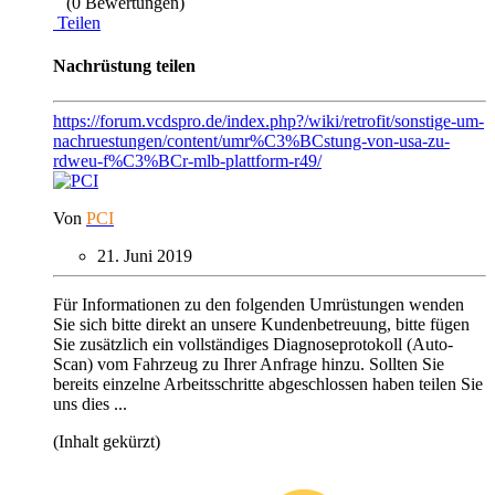
(0 Bewertungen)
Teilen
Nachrüstung teilen
https://forum.vcdspro.de/index.php?/wiki/retrofit/sonstige-um-
nachruestungen/content/umr%C3%BCstung-von-usa-zu-
rdweu-f%C3%BCr-mlb-plattform-r49/
Von
PCI
21. Juni 2019
Für Informationen zu den folgenden Umrüstungen wenden
Sie sich bitte direkt an unsere Kundenbetreuung, bitte fügen
Sie zusätzlich ein vollständiges Diagnoseprotokoll (Auto-
Scan) vom Fahrzeug zu Ihrer Anfrage hinzu. Sollten Sie
bereits einzelne Arbeitsschritte abgeschlossen haben teilen Sie
uns dies ...
(Inhalt gekürzt)
Oh, du hast scheinbar noch keinen Zugriff für diesen