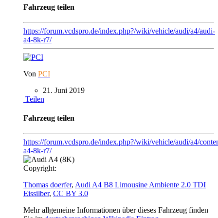
Fahrzeug teilen
https://forum.vcdspro.de/index.php?/wiki/vehicle/audi/a4/audi-
a4-8k-r7/
Von
PCI
21. Juni 2019
Teilen
Fahrzeug teilen
https://forum.vcdspro.de/index.php?/wiki/vehicle/audi/a4/conten
a4-8k-r7/
Copyright:
Thomas doerfer
,
Audi A4 B8 Limousine Ambiente 2.0 TDI
Eissilber
,
CC BY 3.0
Mehr allgemeine Informationen über dieses Fahrzeug finden