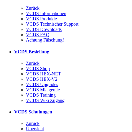
Zurück
VCDS Informationen
VCDS Produkte
VCDS Technischer Support
VCDS Downloads
VCDS FAQ
Achtung Fälschung!
VCDS Bestellung
Zurück
VCDS Shop
VCDS HEX-NET
VCDS HEX-V2
VCDS Upgrades
VCDS Mietgeräte
VCDS Training
VCDS Wiki Zugang
VCDS Schulungen
Zurück
Übersicht