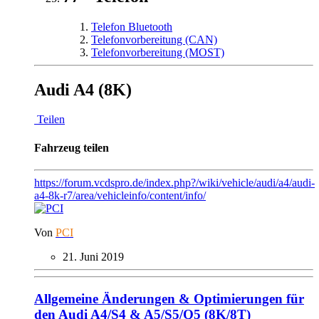
Telefon Bluetooth
Telefonvorbereitung (CAN)
Telefonvorbereitung (MOST)
Audi A4 (8K)
Teilen
Fahrzeug teilen
https://forum.vcdspro.de/index.php?/wiki/vehicle/audi/a4/audi-
a4-8k-r7/area/vehicleinfo/content/info/
Von
PCI
21. Juni 2019
Allgemeine Änderungen & Optimierungen für
den Audi A4/S4 & A5/S5/Q5 (8K/8T)