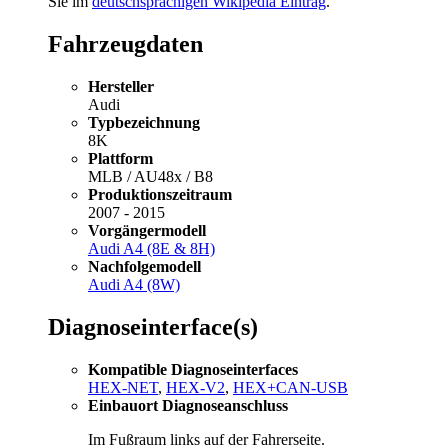
Sie im
deutschsprachigen Wikipedia Eintrag
.
Fahrzeugdaten
Hersteller
Audi
Typbezeichnung
8K
Plattform
MLB / AU48x / B8
Produktionszeitraum
2007 - 2015
Vorgängermodell
Audi A4 (8E & 8H)
Nachfolgemodell
Audi A4 (8W)
Diagnoseinterface(s)
Kompatible Diagnoseinterfaces
HEX-NET
,
HEX-V2
,
HEX+CAN-USB
Einbauort Diagnoseanschluss
Im Fußraum links auf der Fahrerseite.