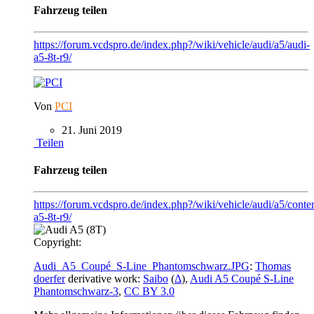
Fahrzeug teilen
https://forum.vcdspro.de/index.php?/wiki/vehicle/audi/a5/audi-
a5-8t-r9/
Von
PCI
21. Juni 2019
Teilen
Fahrzeug teilen
https://forum.vcdspro.de/index.php?/wiki/vehicle/audi/a5/conten
a5-8t-r9/
Copyright:
Audi_A5_Coupé_S-Line_Phantomschwarz.JPG
:
Thomas
doerfer
derivative work:
Saibo
(
Δ
),
Audi A5 Coupé S-Line
Phantomschwarz-3
,
CC BY 3.0