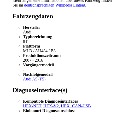
Mehr allgemeine Informationen über dieses Fahrzeug finden
Sie im
deutschsprachigen Wikipedia Eintrag
.
Fahrzeugdaten
Hersteller
Audi
Typbezeichnung
8T
Plattform
MLB / AU484 / B8
Produktionszeitraum
2007 - 2016
Vorgängermodell
-
Nachfolgemodell
Audi A5 (F5)
Diagnoseinterface(s)
Kompatible Diagnoseinterfaces
HEX-NET
,
HEX-V2
,
HEX+CAN-USB
Einbauort Diagnoseanschluss