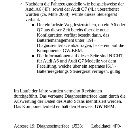
Nachdem die Fahrzeugmodelle wie beispielsweise der
Audi A6 (4F) sowei der Audi Q7 (4L) überarbeitet
wurden (ca. Mitte 2008), wurde dieses Steuergerät
verbaut.
Der einfachste Weg festzustellen, ob ein A6 oder
Q7 aus dieser Zeit bereits über die neue
Konfiguration verfügt besteht darin, das
Battariemanagement unter [19] -
Diagnoseinterface abzufragen, basierend auf die
Komponente: GW-BEM.
Die Informationen auf dieser Seite sind NICHT
für Audi A6 und Audi Q7 Modelle vor dem
Facelifting, welche über ein separates [61] -
Batterieregelungs-Steuergerät verfügen, gültig.
Im Laufe der Jahre wurden vermehrt Revisionen
durchgeführt. Das verbaute Diagnoseinterface kann durch die
Auswertung der Daten des Auto-Scans identifiziert werden.
Das Komponentenfeld enthält den Hinweis:
GW-BEM
.
Adresse 19: Diagnoseinterface (J533) Labeldatei: 4F0-