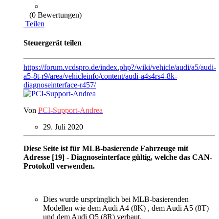
(0 Bewertungen)
Teilen
Steuergerät teilen
https://forum.vcdspro.de/index.php?/wiki/vehicle/audi/a5/audi-
a5-8t-r9/area/vehicleinfo/content/audi-a4s4rs4-8k-
diagnoseinterface-r457/
Von
PCI-Support-Andrea
29. Juli 2020
Diese Seite ist für MLB-basierende Fahrzeuge mit
Adresse [19] - Diagnoseinterface gültig, welche das CAN-
Protokoll verwenden.
Dies wurde ursprünglich bei MLB-basierenden
Modellen wie dem Audi A4 (8K) , dem Audi A5 (8T)
und dem Audi Q5 (8R) verbaut.