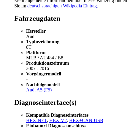
Mehr allgemeine Informationen über dieses Fahrzeug finden
Sie im
deutschsprachigen Wikipedia Eintrag
.
Fahrzeugdaten
Hersteller
Audi
Typbezeichnung
8T
Plattform
MLB / AU484 / B8
Produktionszeitraum
2007 - 2016
Vorgängermodell
-
Nachfolgemodell
Audi A5 (F5)
Diagnoseinterface(s)
Kompatible Diagnoseinterfaces
HEX-NET
,
HEX-V2
,
HEX+CAN-USB
Einbauort Diagnoseanschluss