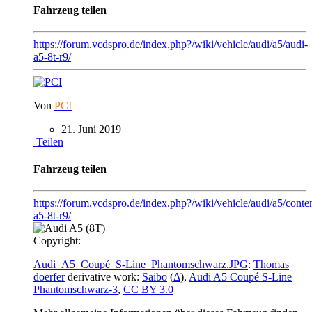
Fahrzeug teilen
https://forum.vcdspro.de/index.php?/wiki/vehicle/audi/a5/audi-
a5-8t-r9/
Von
PCI
21. Juni 2019
Teilen
Fahrzeug teilen
https://forum.vcdspro.de/index.php?/wiki/vehicle/audi/a5/conten
a5-8t-r9/
Copyright:
Audi_A5_Coupé_S-Line_Phantomschwarz.JPG
:
Thomas
doerfer
derivative work:
Saibo
(
Δ
),
Audi A5 Coupé S-Line
Phantomschwarz-3
,
CC BY 3.0