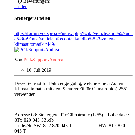
(0 Bewertungen)
Teilen
Steuergerät teilen
https://forum.vcdspro.de/index.php?/wiki/vehicle/audi/a5/audi-
a5-8t-r9/area/vehicleinfo/content/audi-a5-8t-3-zonen-
klimaautomatik-r449/
Von
PCI-Support-Andrea
10. Juli 2019
Diese Seite ist für Fahrzeuge gültig, welche eine 3 Zonen
Klimaautomatik mit dem Steuergerät für Climatronic (J255)
verwenden.
Adresse 08: Steuergerät für Climatronic (J255) Labeldatei:
8Tx-820-043-3Z.clb
Teile-Nr. SW:
8T2 820 043 T HW: 8T2 820
043 T