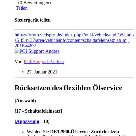
(0 Bewertungen)
Teilen
Steuergerät teilen
https://forum.vcdspro.de/index.php?/wiki/vehicle/audi/a5/audi-
a5-f5-r137/area/vehicleinfo/content/schalttafeleinsatz-ab-mj-
2016-r463/
Von
PCI-Support-Andrea
27. Januar 2021
Rücksetzen des flexiblen Ölservice
[Auswahl)
[17 - Schalttafeleinsatz]
[
Anpassung
- 10]
Wählen Sie
DE12960-Ölservice Zurücksetzen