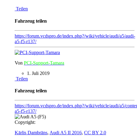
Teilen
Fahrzeug teilen
https://forum.vcdspro.de/index.php?/wiki/vehicle/audi/a5/audi-
a5-f5-r137/
Von
PCI-Support-Tamara
1. Juli 2019
Teilen
Fahrzeug teilen
https://forum.vcdspro.de/index.php?/wiki/vehicle/audi/a5/conten
a5-f5-r137/
Copyright:
Kārlis Dambrāns
,
Audi A5 II 2016
,
CC BY 2.0