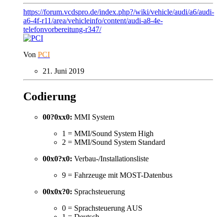
https://forum.vcdspro.de/index.php?/wiki/vehicle/audi/a6/audi-
a6-4f-r11/area/vehicleinfo/content/audi-a8-4e-
telefonvorbereitung-r347/
Von
PCI
21. Juni 2019
Codierung
00?0xx0:
MMI System
1 = MMI/Sound System High
2 = MMI/Sound System Standard
00x0?x0:
Verbau-/Installationsliste
9 = Fahrzeuge mit MOST-Datenbus
00x0x?0:
Sprachsteuerung
0 = Sprachsteuerung AUS
1 = Deutsch