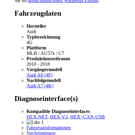
Sie im
deutschsprachigen Wikipedia Eintrag
.
Fahrzeugdaten
Hersteller
Audi
Typbezeichnung
4G
Plattform
MLB / AU57x / C7
Produktionszeitraum
2010 - 2018
Vorgängermodell
Audi A6 (4F)
Nachfolgemodell
Audi A7 (4K)
Diagnoseinterface(s)
Kompatible Diagnoseinterfaces
HEX-NET
,
HEX-V2
,
HEX+CAN-USB
1
Fahrzeuginformationen
Nachrüstungen