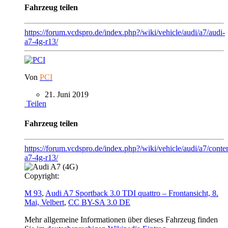
Fahrzeug teilen
https://forum.vcdspro.de/index.php?/wiki/vehicle/audi/a7/audi-
a7-4g-r13/
Von
PCI
21. Juni 2019
Teilen
Fahrzeug teilen
https://forum.vcdspro.de/index.php?/wiki/vehicle/audi/a7/conten
a7-4g-r13/
Copyright:
M 93
,
Audi A7 Sportback 3.0 TDI quattro – Frontansicht, 8.
Mai, Velbert
,
CC BY-SA 3.0 DE
Mehr allgemeine Informationen über dieses Fahrzeug finden