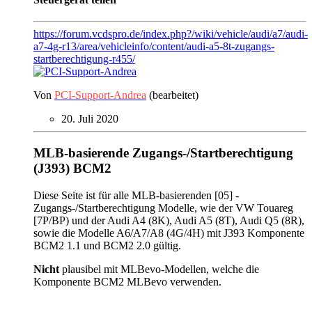
https://forum.vcdspro.de/index.php?/wiki/vehicle/audi/a7/audi-
a7-4g-r13/area/vehicleinfo/content/audi-a5-8t-zugangs-
startberechtigung-r455/
Von
PCI-Support-Andrea
(bearbeitet)
20. Juli 2020
MLB-basierende Zugangs-/Startberechtigung
(J393) BCM2
Diese Seite ist für alle MLB-basierenden [05] -
Zugangs-/Startberechtigung Modelle, wie der VW Touareg
[7P/BP) und der Audi A4 (8K), Audi A5 (8T), Audi Q5 (8R),
sowie die Modelle A6/A7/A8 (4G/4H) mit J393 Komponente
BCM2 1.1 und BCM2 2.0 gültig.
Nicht
plausibel mit MLBevo-Modellen, welche die
Komponente BCM2 MLBevo verwenden.