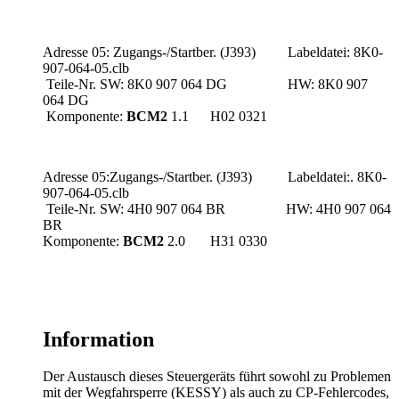
Adresse 05: Zugangs-/Startber.
(J393) Labeldatei: 8K0-
907-064-05.clb
Teile-Nr. SW: 8K0 907 064 DG HW: 8K0 907
064 DG
Komponente:
BCM2
1.1 H02 0321
Adresse 05:Zugangs-/Startber.
(J393) Labeldatei:.
8K0-
907-064-05.clb
Teile-Nr. SW: 4H0 907 064 BR HW: 4H0 907 064
BR
Komponente:
BCM2
2.0 H31 0330
Information
Der Austausch dieses Steuergeräts führt sowohl zu Problemen
mit der Wegfahrsperre (KESSY) als auch zu CP-Fehlercodes,