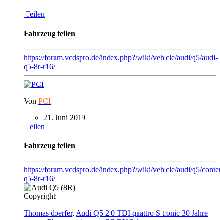
Teilen
Fahrzeug teilen
https://forum.vcdspro.de/index.php?/wiki/vehicle/audi/q5/audi-
q5-8r-r16/
Von
PCI
21. Juni 2019
Teilen
Fahrzeug teilen
https://forum.vcdspro.de/index.php?/wiki/vehicle/audi/q5/conte
q5-8r-r16/
Copyright:
Thomas doerfer
,
Audi Q5 2.0 TDI quattro S tronic 30 Jahre