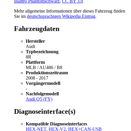
quattro Phantomschwarz
,
CC BY 3.0
Mehr allgemeine Informationen über dieses Fahrzeug finden
Sie im
deutschsprachigen Wikipedia Eintrag
.
Fahrzeugdaten
Hersteller
Audi
Typbezeichnung
8R
Plattform
MLB / AU486 / B8
Produktionszeitraum
2008 - 2017
Vorgängermodell
-
Nachfolgemodell
Audi Q5 (FY)
Diagnoseinterface(s)
Kompatible Diagnoseinterfaces
HEX-NET
,
HEX-V2
,
HEX+CAN-USB