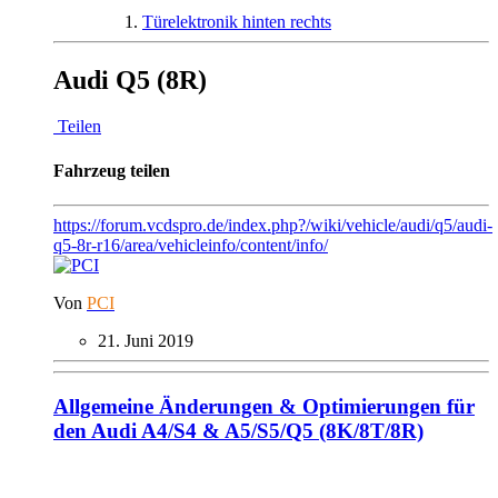
Türelektronik hinten rechts
Audi Q5 (8R)
Teilen
Fahrzeug teilen
https://forum.vcdspro.de/index.php?/wiki/vehicle/audi/q5/audi-
q5-8r-r16/area/vehicleinfo/content/info/
Von
PCI
21. Juni 2019
Allgemeine Änderungen & Optimierungen für
den Audi A4/S4 & A5/S5/Q5 (8K/8T/8R)