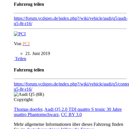
Fahrzeug teilen
https://forum.vcdspro.de/index.php?/wiki/vehicle/audi/q5/audi-
q5-8r-r16/
Von
PCI
21. Juni 2019
Teilen
Fahrzeug teilen
https://forum.vcdspro.de/index.php?/wiki/vehicle/audi/q5/conte
q5-8r-r16/
Copyright:
Thomas doerfer
,
Audi Q5 2.0 TDI quattro S tronic 30 Jahre
quattro Phantomschwarz
,
CC BY 3.0
Mehr allgemeine Informationen über dieses Fahrzeug finden