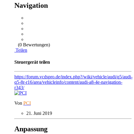
Navigation
(0 Bewertungen)
Teilen
Steuergerät teilen
https://forum.vcdspro.de/index.php?/wiki/vehicle/audi/q5/audi-
q5-8r-r16/area/vehicleinfo/content/audi-a8-4e-navigation-
r343/
Von
PCI
21. Juni 2019
Anpassung