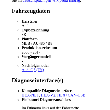
Sie im
deutschsprachigen Wikipedia Eintrag
.
Fahrzeugdaten
Hersteller
Audi
Typbezeichnung
8R
Plattform
MLB / AU486 / B8
Produktionszeitraum
2008 - 2017
Vorgängermodell
-
Nachfolgemodell
Audi Q5 (FY)
Diagnoseinterface(s)
Kompatible Diagnoseinterfaces
HEX-NET
,
HEX-V2
,
HEX+CAN-USB
Einbauort Diagnoseanschluss
Im Fußraum links auf der Fahrerseite.