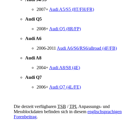
2007+
Audi A5/S5 (8T/FH/FR)
Audi Q5
2008+
Audi Q5 (8R/FP)
Audi A6
2006-2011
Audi A6/S6/RS6/allroad (4F/FB)
Audi A8
2004+
Audi A8/S8 (4E)
Audi Q7
2006+
Audi Q7 (4L/FE)
Die derzeit verfügbaren
TSB
/
TPI
, Anpassungs- und
Messblockdaten befinden sich in diesem
englischsprachigen
Forenbeitrag
.