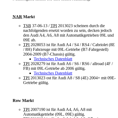
NAR
Markt
TSB
37-06-13 /
TPI
2013023 scheinen durch die
nachfolgenden ersetzt worden zu sein, decken jedoch
den Audi A4, A6, A8 mit Automatikgetrieben 09L und
09E ab.
TPI
2028053 ist für Audi A4 / S4 / RS4 / Cabriolet (8E
/ 8H) Fahrzeuge mit 09L-Getriebe (B7-Fahrgestell)
2004-2009 (B7-Chassis) gültig.
Technisches Datenblatt
TPI
2028279 ist für Audi A6 / S6 / RS6 / allroad (4F /
FB) mit 09L-Getriebe ab 2006 gültig.
Technisches Datenblatt
TPI
2013023 ost für Audi A8 / S8 (4E) 2004+ mit 09E-
Getriebe gültig.
Row Markt
TPI
2007190 ist für Audi A4, A6, A8 mit
Automatikgetriebe (09L, 09E) gültig.