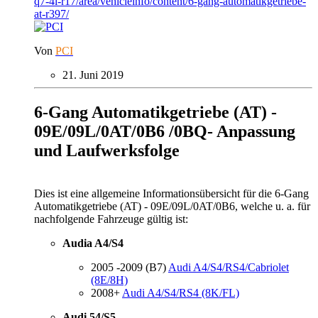
q7-4l-r17/area/vehicleinfo/content/6-gang-automatikgetriebe-
at-r397/
Von
PCI
21. Juni 2019
6-Gang Automatikgetriebe (AT) -
09E/09L/0AT/0B6 /0BQ- Anpassung
und Laufwerksfolge
Dies ist eine allgemeine Informationsübersicht für die 6-Gang
Automatikgetriebe (AT) - 09E/09L/0AT/0B6, welche u. a. für
nachfolgende Fahrzeuge gültig ist:
Audia A4/S4
2005 -2009 (B7)
Audi A4/S4/RS4/Cabriolet
(8E/8H)
2008+
Audi A4/S4/RS4 (8K/FL)
Audi 54/S5