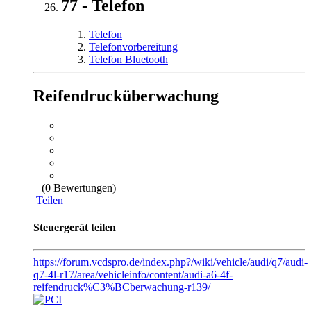
77 - Telefon
Telefon
Telefonvorbereitung
Telefon Bluetooth
Reifendrucküberwachung
(0 Bewertungen)
Teilen
Steuergerät teilen
https://forum.vcdspro.de/index.php?/wiki/vehicle/audi/q7/audi-
q7-4l-r17/area/vehicleinfo/content/audi-a6-4f-
reifendruck%C3%BCberwachung-r139/