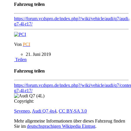
Fahrzeug teilen
https://forum.vcdspro.de/index.php?/wiki/vehicle/audi/q7/audi-
q7-4l-r17/
Von
PCI
21. Juni 2019
Teilen
Fahrzeug teilen
https://forum.vcdspro.de/index.php?/wiki/vehicle/audi/q7/conte
q7-4l-r17/
Copyright:
Seveneo
,
Audi Q7 4x4
,
CC BY-SA 3.0
Mehr allgemeine Informationen über dieses Fahrzeug finden
Sie im
deutschsprachigen Wikipedia Eintrag
.