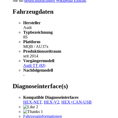
Sie im
deutschsprachigen Wikipedia Eintrag
.
Fahrzeugdaten
Hersteller
Audi
Typbezeichnung
8S
Plattform
MQB / AU37x
Produktionszeitraum
seit 2014
Vorgängermodell
Audi TT (8J)
Nachfolgemodell
-
Diagnoseinterface(s)
Kompatible Diagnoseinterfaces
HEX-NET
,
HEX-V2
,
HEX+CAN-USB
2
1
Fahrzeuginformationen