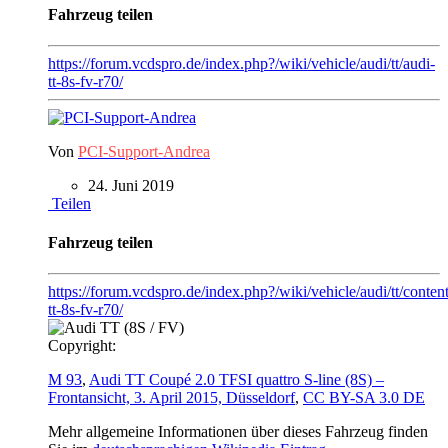
Fahrzeug teilen
https://forum.vcdspro.de/index.php?/wiki/vehicle/audi/tt/audi-
tt-8s-fv-r70/
Von
PCI-Support-Andrea
24. Juni 2019
Teilen
Fahrzeug teilen
https://forum.vcdspro.de/index.php?/wiki/vehicle/audi/tt/content
tt-8s-fv-r70/
Copyright:
M 93
,
Audi TT Coupé 2.0 TFSI quattro S-line (8S) –
Frontansicht, 3. April 2015, Düsseldorf
,
CC BY-SA 3.0 DE
Mehr allgemeine Informationen über dieses Fahrzeug finden