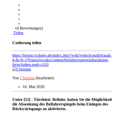
(4 Bewertungen)
Teilen
Codierung teilen
https://forum.vcdspro.de/index.php?/wiki/vehicle/audi/tt/audi-
tt-8s-fv-r70/area/tweaks/content/beifahrerspiegelabsenkung-
freischalten-mqb-r243/
Von
Christian
(bearbeitet)
16. Mai 2020
Unter [52] - Türelektr. Beifahr. haben Sie die Möglichkeit
die Absenkung des Beifahrerspiegels beim Einlegen des
Rückwärtsgangs zu aktivieren.