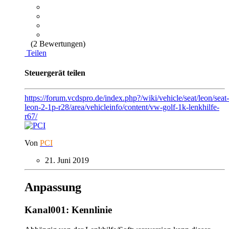
(2 Bewertungen)
Teilen
Steuergerät teilen
https://forum.vcdspro.de/index.php?/wiki/vehicle/seat/leon/seat-
leon-2-1p-r28/area/vehicleinfo/content/vw-golf-1k-lenkhilfe-
r67/
Von
PCI
21. Juni 2019
Anpassung
Kanal001: Kennlinie