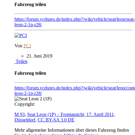
Fahrzeug teilen
https://forum.vcdspro.de/index.php?/wiki/vehicle/seat/leon/seat-
leon-2-1p-r28/
Von
PCI
21. Juni 2019
Teilen
Fahrzeug teilen
https://forum.vcdspro.de/index.php?/wiki/vehicle/seat/leon/conte
leon-2-1p-r28/
Copyright:
M 93
,
Seat Leon (1P) – Frontansicht, 17. April 2011,
Düsseldorf
,
CC BY-SA 3.0 DE
Mehr allgemeine Informationen über dieses Fahrzeug finden