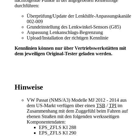
nachfolgende Punkte in der angegebenen Reihenfolge
durchführen:
Überprüfung/Update der Lenkhilfe-Anpassungskanäle
002-009
Grundeinstellung des Lenkwinkel-Sensors (G85)
Anpassung Lenkanschlags-Begrenzung
Upload/Installation der richtigen Kennlinie
Kennlinien können nur über Vertriebswerkstätten mit
dem jeweiligen Original-Tester geladen werden.
Hinweise
VW Passat (NMS/A3) Modelle MJ 2012 - 2014 aus
dem US-Markt verfügen über einen
TSB
/
TPI
im
Zusammenhang mit dem Zuggefühl beim Fahren auf
ebenen Straßen mit den folgenden werksseitigen
Komponentendaten:
EPS_ZFLS KI 288
EPS_ZFLS KI 290